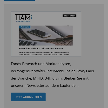
Pensionskassen und Versorgungswerke
investieren verstärkt in Spezialfonds
Seit Jahresbeginn summieren sich die Zuflüsse in
Publikums- und Spezialfonds auf netto 118,8
Milliarden Euro. Aus freien Mandaten zogen
institutionelle Anleger in diesem Zeitraum 10,1
Milliarden Euro ab.
Fonds-Research und Marktanalysen,
Vermögensverwalter-Interviews, Inside-Storys aus
der Branche, MiFID, 34f, u.v.m. Bleiben Sie mit
unserem Newsletter auf dem Laufenden.
JETZT ABONNIEREN