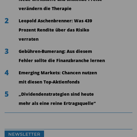
Geld ein als in den Jahren zuvor. Selbst
verändern die Therapie
Mischfonds, die im vergangenen Jahr eine
2
Leopold Aschenbrenner: Was 439
Wachstumsdelle verkraften mussten, sind wieder
Prozent Rendite über das Risiko
en vogue.
verraten
Netto-Mittelaufkommen in den ersten neun
3
Gebühren-Bumerang: Aus diesem
Monaten
Fehler sollte die Finanzbranche lernen
4
Emerging Markets: Chancen nutzen
mit diesen Top-Aktienfonds
5
„Dividendenstrategien sind heute
mehr als eine reine Ertragsquelle“
Quelle: BVI
NEWSLETTER