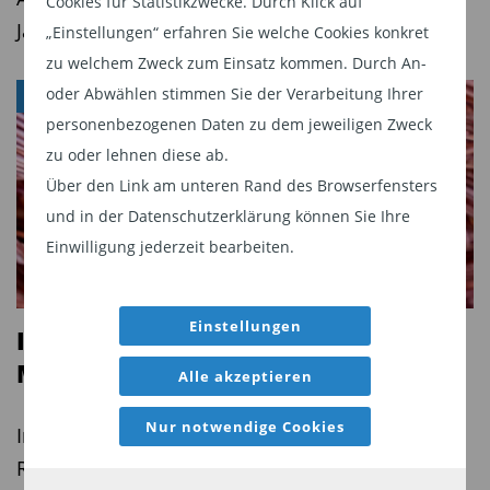
Cookies für Statistikzwecke. Durch Klick auf
1.577 Milliarden Euro. Das entspricht einem
Jahren um fast ein Viertel zu.
„Einstellungen“ erfahren Sie welche Cookies konkret
Anteil von 38 Prozent.
zu welchem Zweck zum Einsatz kommen. Durch An-
oder Abwählen stimmen Sie der Verarbeitung Ihrer
ROHSTOFFE
Die Billionengrenze ist geknackt
personenbezogenen Daten zu dem jeweiligen Zweck
zu oder lehnen diese ab.
Über den Link am unteren Rand des Browserfensters
und in der Datenschutzerklärung können Sie Ihre
Einwilligung jederzeit bearbeiten.
Einstellungen
Investmentchance Kupfer: das
Metall für eine goldene Zukunft
Alle akzeptieren
Nur notwendige Cookies
In der dreiteiligen Serie beleuchtet Finanz- und
Rohstoffexperte Tim Bröning im Auftrag von