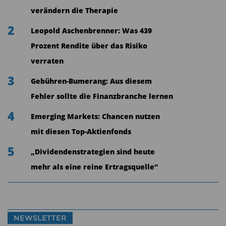
Unternehmen werden nicht nur auf ihre soliden
verändern die Therapie
Finanzen durchleuchtet, sondern auch in Bezug
2
Leopold Aschenbrenner: Was 439
auf ihre operativen und geologischen Potenziale
Prozent Rendite über das Risiko
intensiv analysiert. Die Konzentration auf eine
verraten
kleinere Anzahl von Titeln ermöglicht dem
Manager eine tiefere Kenntnis jedes
3
Gebühren-Bumerang: Aus diesem
Unternehmens. Naylor-Leyland betont, dass
Fehler sollte die Finanzbranche lernen
Gold- und Silberminenaktien wie „Call-Optionen“
4
Emerging Markets: Chancen nutzen
funktionieren – sie bieten großes
mit diesen Top-Aktienfonds
Aufwärtspotenzial, tragen jedoch auch ein hohes
5
„Dividendenstrategien sind heute
operatives Risiko. Daher liegt sein Fokus auf
mehr als eine reine Ertragsquelle“
einer sorgfältigen Auswahl von mittelgroßen
Unternehmen, die nicht nur über profitable
Minen verfügen, sondern auch potenziell von M
& A profitieren können.
NEWSLETTER