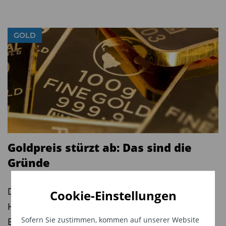
Allokation auf bis zu 50 Prozent erhöht werden.
Naylor-Leyland betrachtet Gold und Silber sowie
GOLD
Gold- und Silberminenunternehmen als
Standardinvestment für Pensionsfonds und
institutionelle Mandate sowie für Long-only-
Investoren. „Eine kleine Goldallokation kann die
Volatilität eines Mischportfolios aus Aktien und
Anleihen nachweislich reduzieren. Im aktuellen
Markt- und Wirtschaftsumfeld gilt dies mehr
Goldpreis stürzt ab: Das sind die
denn je“, sagt Naylor-Leyland.
Gründe
Grafik 1: Wertentwicklung 5 Jahre
(2020 indexiert auf 100)
Der Goldpreis ist in den vergangenen
Cookie-Einstellungen
Handelstagen deutlich gefallen. Höhere
Sofern Sie zustimmen, kommen auf unserer Website
Energiepreise, steigende Inflationserwartungen