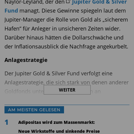
Naylor-Leyland, der den
Jupiter Gold & Silver
Fund
managt. Diese Gewinne spiegeln laut dem
Jupiter-Manager die Rolle von Gold als „sicherem
Hafen“ für Anleger in unsicheren Zeiten wider.
Darüber hinaus hätten die Dollarschwäche und
der Inflationsausblick die Nachfrage angekurbelt.
Anlagestrategie
Der Jupiter Gold & Silver Fund verfolgt eine
Anlagestrategie, die sich stark von denen anderer
WEITER
Goldfonds unterscheidet. Statt sich an
Peergroups und Benchmarks zu orientieren, setzt
Naylor-Leyland bewusst auf ein konzentriertes
AM MEISTEN GELESEN
Portfolio von etwa 50 sorgfältig ausgewählten
1
Adipositas wird zum Massenmarkt:
Gold- und Silberminenunternehmen. Diese
Neue Wirkstoffe und sinkende Preise