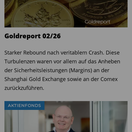
Informieren Sie sich in unseren
Newslettern
regelmäßig über die besten Fonds und ETFs.
Goldreport 02/26
Dazu gibt es aktuelle News aus der
Fondsbranche.
Hier können Sie sich anmelden.
Starker Rebound nach veritablem Crash. Diese
Weitere interessante Neuigkeiten erfahren Sie
Turbulenzen waren vor allem auf das Anheben
auf
FundResearch TV
. Dort stehen die Fonds-
der Sicherheitsleistungen (Margins) an der
Experten Rede und Antwort zu aktuellen
Shanghai Gold Exchange sowie an der Comex
Entwicklungen an den Märkten und wo die
zurückzuführen.
besten Chancen locken.
AKTIENFONDS
Diesen Beitrag teilen: