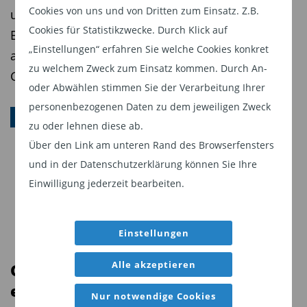
Cookies von uns und von Dritten zum Einsatz. Z.B.
und eine straffere Geldpolitik setzen das
Cookies für Statistikzwecke. Durch Klick auf
Edelmetall unter Druck. Gleichzeitig zwingt die
„Einstellungen“ erfahren Sie welche Cookies konkret
angespannte Marktsituation viele Investoren,
zu welchem Zweck zum Einsatz kommen. Durch An-
Gold als kurzfristige Liquiditätsquelle zu nutzen.
oder Abwählen stimmen Sie der Verarbeitung Ihrer
personenbezogenen Daten zu dem jeweiligen Zweck
GOLD
zu oder lehnen diese ab.
Quelle: FVBS professional
Über den Link am unteren Rand des Browserfensters
Grafik 2: Renditen p.a. in rollierenden
und in der Datenschutzerklärung können Sie Ihre
Anlagezeiträumen:
Einwilligung jederzeit bearbeiten.
Einstellungen
Alle akzeptieren
Gold bleibt Krisenschutz Nummer
eins
Nur notwendige Cookies