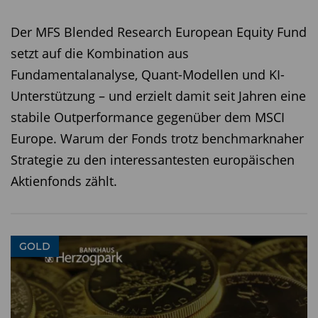
Laufende Kosten p. a. (TER)
1,80%
Der MFS Blended Research European Equity Fund
Erfolgsgebühr
nein
setzt auf die Kombination aus
Börsenhandel
ja
Fundamentalanalyse, Quant-Modellen und KI-
Wertentwicklung 1 Jahr (per 05.06.25)
56,30%
Unterstützung – und erzielt damit seit Jahren eine
Wertentwicklung 5 Jahre (per 05.06.25)
95,50%
stabile Outperformance gegenüber dem MSCI
Volatilität 1 Jahr (per 05.06.25)
26,77%
Europe. Warum der Fonds trotz benchmarknaher
Internet
www.jupiteram.com/de/
Strategie zu den interessantesten europäischen
Aktienfonds zählt.
Quelle: FVBS professional
Wer noch mehr über den Jupiter Gold & Silver
Fund erfahren möchte: Ned Naylor-Leyland
GOLD
spricht auf der TiAM-Investment-Konferenz in
Berchtesgaden am 03.07. - 04.07.2025. Hier geht
es zur
Anmeldung
für Fondsselektoren.