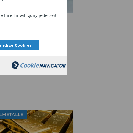
 Ihre Einwilligung jederzeit
röning
iplom-Ökonom und Betriebswirt
tigt sich seit Jahren intensiv mit
ndige Cookies
hstoffmärkten. Mehr
ationen zum Autor finden Sie am
es Artikels.
LMETALLE