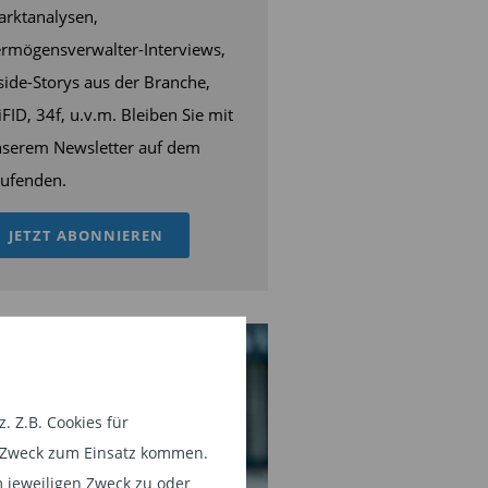
rktanalysen,
rmögensverwalter-Interviews,
side-Storys aus der Branche,
FID, 34f, u.v.m. Bleiben Sie mit
serem Newsletter auf dem
ufenden.
JETZT ABONNIEREN
 Z.B. Cookies für
em Zweck zum Einsatz kommen.
 jeweiligen Zweck zu oder