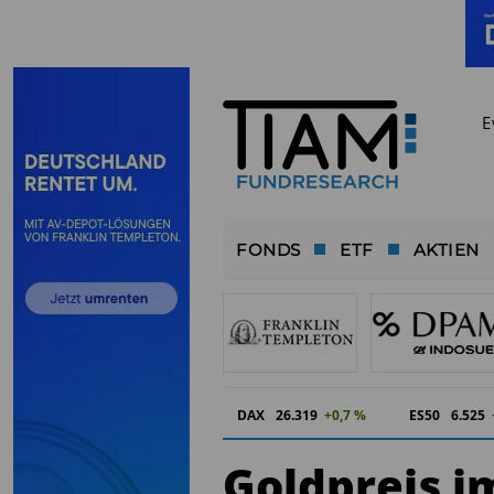
E
FONDS
ETF
AKTIEN
DAX
26.319
+0,7 %
ES50
6.525
Goldpreis i