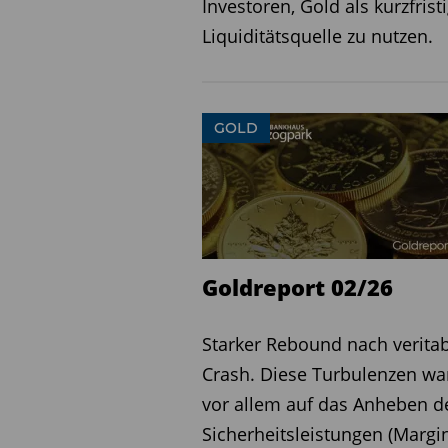
Investoren, Gold als kurzfrist
Dollar plausibel.
Liquiditätsquelle zu nutzen.
Zum Vergleich: Im Jahr 202
Milliarden US-Dollar. Der 
Strohfeuer, sondern Ausdr
GOLD
Ertragsbasis.
Ein erheblicher Teil diese
Schuldenabbau verwendet.
reduzierte Newmont seine
Goldreport 02/26
Dollar. Die verbleibende 
sich gem. Konzernangaben 
Starker Rebound nach verita
Allein die sinkenden Zins
Crash. Diese Turbulenzen wa
Cashflow spürbar – selbst 
vor allem auf das Anheben d
dem aktuellen Niveau verha
Sicherheitsleistungen (Margi