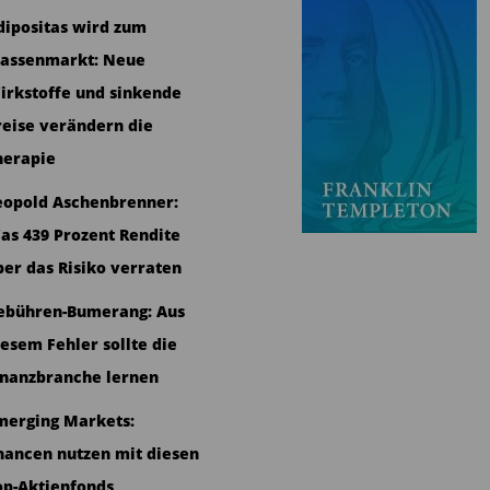
dipositas wird zum
assenmarkt: Neue
irkstoffe und sinkende
reise verändern die
herapie
eopold Aschenbrenner:
as 439 Prozent Rendite
ber das Risiko verraten
ebühren-Bumerang: Aus
iesem Fehler sollte die
inanzbranche lernen
merging Markets:
hancen nutzen mit diesen
op-Aktienfonds