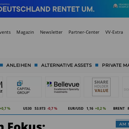
vents
Magazin
Newsletter
Partner-Center
VV-Extra
ANLEIHEN
ALTERNATIVE ASSETS
PRIVATE M
+0,7 %
US30
53.973
-0,7 %
EUR/USD
1,16
+0,2 %
BRENT
m Fokus:
AM 