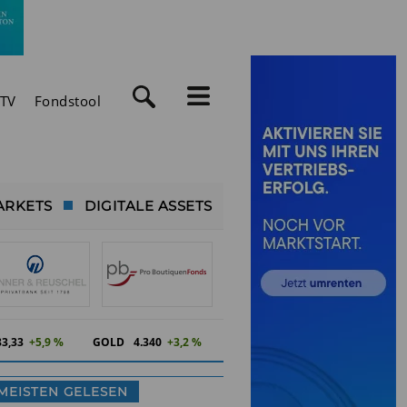
TV
Fondstool
ARKETS
DIGITALE ASSETS
83,33
+5,9 %
GOLD
4.340
+3,2 %
MEISTEN GELESEN