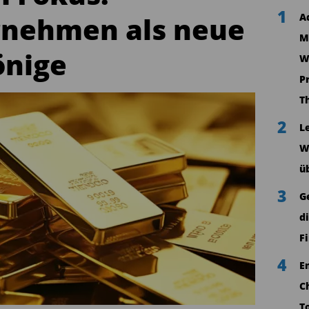
1
nehmen als neue
A
M
önige
W
P
T
2
L
W
ü
3
G
d
F
4
E
C
T