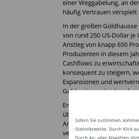
einer Weggabelung, an der
häufig Vertrauen verspielt 
In der großen Goldhausse 
von rund 250 US-Dollar je 
Anstieg von knapp 650 Pro
Produzenten in diesem Jahr
Cashflows zu erwirtschaf
konsequent zu steigern, wei
Expansionen und wertver
Goldpreise weitgehend neut
Entweder Cashflow wird al
übersetzt – oder er versi
Sofern Sie zustimmen, kommen 
Anfang 2026 spricht vieles
Statistikzwecke. Durch Klick 
verläuft.
Durch An- oder Abwählen stim