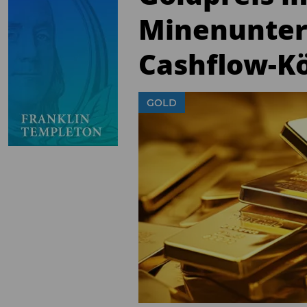
Minenunter
Cashflow-K
GOLD