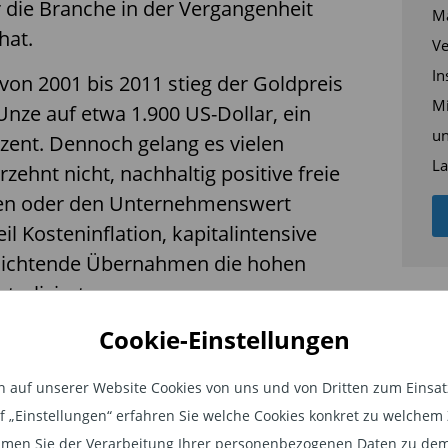
 die Branche in der Vergangenheit
Ma
hat.
Ve
In
von 2001 bis 2011 stieg der Goldpreis
Mi
Unze auf etwa 1.900 US-Dollar, ein
un
zent. Dennoch gelang es vielen
La
zehnt nicht, nachhaltig positive freie
ten oder den Unternehmenswert
l Kosteninflation, kapitalintensive
nichtende Übernahmen die hohen
ralisierten.
Cookie-Einstellungen
so in nachhaltigen Wert für Aktionäre
ckert erneut in überteuertem Wachstum.
auf unserer Website Cookies von uns und von Dritten zum Einsatz.
 dafür, dass dieser Zyklus anders
auf „Einstellungen“ erfahren Sie welche Cookies konkret zu welch
men Sie der Verarbeitung Ihrer personenbezogenen Daten zu dem