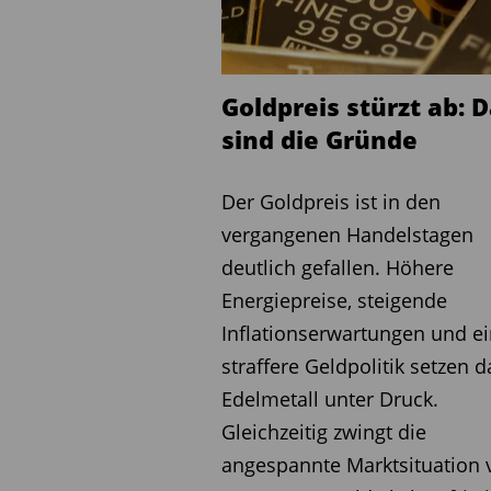
Newmont: Ein konkretes Be
Wie greifbar dieser Wandel
aber an dieser Stelle nich
Goldpreis stürzt ab: 
werden sollte, besonders e
sind die Gründe
Zahlen für das Gesamtjahr
veröffentlicht, doch das Bil
Der Goldpreis ist in den
ersten drei Quartale 2025 
vergangenen Handelstagen
Jahresende weiter gestieg
deutlich gefallen. Höhere
Energiepreise, steigende
In den ersten neun Monat
Inflationserwartungen und e
operativen Cashflow von de
straffere Geldpolitik setzen d
freie Cashflow lag in dies
Edelmetall unter Druck.
Dollar. Rechnet man das vi
Gleichzeitig zwingt die
höheren realisierten Goldp
angespannte Marktsituation v
für das Gesamtjahr 2025 i