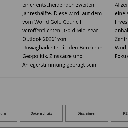
wmont eine umfangreiche
einer entscheidenden zweiten
Allze
Dividendenzahlungen bewegen sich
Jahreshälfte. Diese wird laut dem
eine 
iarden US-Dollar pro Jahr. Hinzu
vom World Gold Council
Inve
ogramme, deren autorisiertes
veröffentlichten „Gold Mid-Year
anhal
e über 6 Milliarden US-Dollar beträgt.
Outlook 2026“ von
Zentr
ser Programme wurde mit 3,3 Milliarden
Unwägbarkeiten in den Bereichen
World
bereits umgesetzt, weitere Rückkäufe
Geopolitik, Zinssätze und
Fokus
Anlegerstimmung geprägt sein.
evant ist das Zusammenspiel dieser
ve Gewinne, geringere
e sinkende Aktienanzahl wirken
 Aktie steigt damit weiter, selbst wenn
bt. Ein solcher Mechanismus war in
sum
Datenschutz
Disclaimer
RS
 zu beobachten.