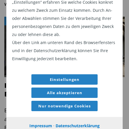
„Einstellungen“ erfahren Sie welche Cookies konkret
wird
zu welchem Zweck zum Einsatz kommen. Durch An-
oder Abwählen stimmen Sie der Verarbeitung Ihrer
FONDS
personenbezogenen Daten zu dem jeweiligen Zweck
zu oder lehnen diese ab.
Über den Link am unteren Rand des Browserfensters
und in der Datenschutzerklärung können Sie Ihre
Einwilligung jederzeit bearbeiten.
Einstellungen
Ich empfehle den iShares STOXX
Europe Small 200 UCITS ETF (DE)
Alle akzeptieren
Nur notwendige Cookies
Europas Nebenwerte: Bewertungsabschlag trifft
auf Höchststände, von Philip Morgen, CERTIFIED
Impressum
·
Datenschutzerklärung
FINANCIAL PLANNER® (CFP) der Morgen Invest