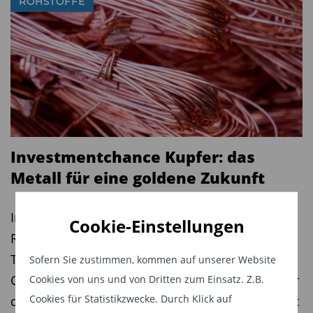
ROHSTOFFE
Investmentchance Kupfer: das
Metall für eine goldene Zukunft
In der dreiteiligen Serie beleuchtet Finanz- und
Cookie-Einstellungen
Rohstoffexperte Tim Bröning im Auftrag von
TiAM FundResearch die Hintergründe und
Sofern Sie zustimmen, kommen auf unserer Website
Chancen für Investoren. Teil 1: Warum Kupfer für
Cookies von uns und von Dritten zum Einsatz. Z.B.
Cookies für Statistikzwecke. Durch Klick auf
die Elektrifizierung der Welt so dringend benötigt