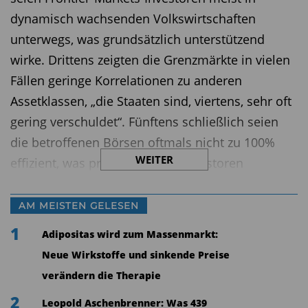
dynamisch wachsenden Volkswirtschaften
unterwegs, was grundsätzlich unterstützend
wirke. Drittens zeigten die Grenzmärkte in vielen
Fällen geringe Korrelationen zu anderen
Assetklassen, „die Staaten sind, viertens, sehr oft
gering verschuldet“. Fünftens schließlich seien
die betroffenen Börsen oftmals nicht zu 100%
WEITER
effizient, was professionellen Investoren
zusätzliche Chancen eröffne.
AM MEISTEN GELESEN
ING IM-Experte Scheepe will bei seinen
1
Engagements „defensiv, taktisch und extrem
Adipositas wird zum Massenmarkt:
selektiv“ vorgehen. „Wir investieren
Neue Wirkstoffe und sinkende Preise
ausschließlich in Hartwährungs-Emissionen“. ING
verändern die Therapie
Investment Management, dies sei nicht allen
2
Leopold Aschenbrenner: Was 439