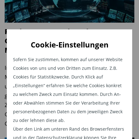
Fonds versus Fonds: Robeco BP
Global Premium Equities vs. MFS
Cookie-Einstellungen
Meridian Contrarian Value
Sofern Sie zustimmen, kommen auf unserer Website
In der Reihe „Fonds versus Fonds“ stellt der
Cookies von uns und von Dritten zum Einsatz. Z.B.
Maklerpool Fonds Finanz für TiAM FundResearch
Cookies für Statistikzwecke. Durch Klick auf
„Einstellungen“ erfahren Sie welche Cookies konkret
unterschiedliche Fonds der gleichen Kategorie
zu welchem Zweck zum Einsatz kommen. Durch An-
gegenüber und analysiert deren
oder Abwählen stimmen Sie der Verarbeitung Ihrer
Zukunftsaussichten. Diese Woche: Robeco BP
personenbezogenen Daten zu dem jeweiligen Zweck
Global Premium Equities versus MFS Meridian
zu oder lehnen diese ab.
Contrarian Value
Über den Link am unteren Rand des Browserfensters
und in der Datenschutzerklärung können Sie Ihre