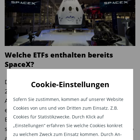
Welche ETFs enthalten bereits
SpaceX?
Der Raumfahrtkonzern SpaceX hat am 12. Juni
Cookie-Einstellungen
2026 Börsengeschichte geschrieben. Mit einem
Sofern Sie zustimmen, kommen auf unserer Website
Ausgabepreis von 135 US-Dollar je Aktie und
Cookies von uns und von Dritten zum Einsatz. Z.B.
einer Unternehmensbewertung von rund 1,75
Cookies für Statistikzwecke. Durch Klick auf
Billionen US-Dollar übertraf das Unternehmen
„Einstellungen“ erfahren Sie welche Cookies konkret
sogar den Rekord-Börsengang von Saudi Aramco
zu welchem Zweck zum Einsatz kommen. Durch An-
aus dem Jahr 2019. Inzwischen stieg SpaceX