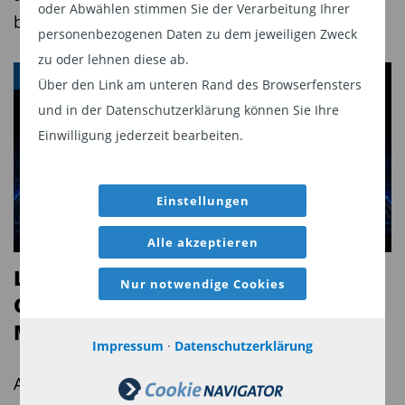
oder Abwählen stimmen Sie der Verarbeitung Ihrer
bereits um über 50 Prozent.
personenbezogenen Daten zu dem jeweiligen Zweck
zu oder lehnen diese ab.
ETF
Über den Link am unteren Rand des Browserfensters
und in der Datenschutzerklärung können Sie Ihre
Einwilligung jederzeit bearbeiten.
Einstellungen
Alle akzeptieren
LAIQON - EU AI ETF: der Next
Nur notwendige Cookies
Generation ETF kommt auf den
Markt
Impressum
·
Datenschutzerklärung
Am 12. August 2026 beginnt ein neues Kapitel in