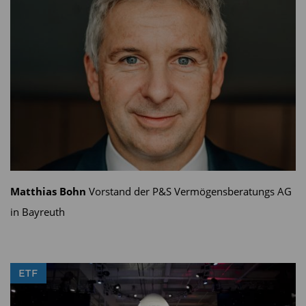
auch noch zu beachten, dass der ETF in US-Dollar
notiert. Dies bedeutet, dass EUR-Investoren sich
noch über den Wechselkurs EUR/ USD klar
werden müssen und dieses Risiko entsprechend
beachten.
Diesen Beitrag teilen:
Matthias Bohn
Vorstand der P&S Vermögensberatungs AG
in Bayreuth
ETF