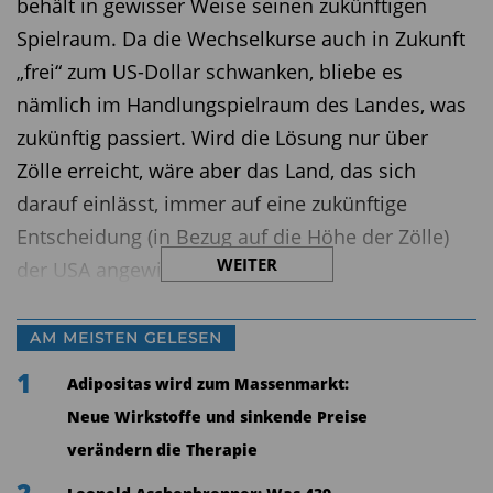
behält in gewisser Weise seinen zukünftigen
Spielraum. Da die Wechselkurse auch in Zukunft
„frei“ zum US-Dollar schwanken, bliebe es
nämlich im Handlungspielraum des Landes, was
zukünftig passiert. Wird die Lösung nur über
Zölle erreicht, wäre aber das Land, das sich
darauf einlässt, immer auf eine zukünftige
Entscheidung (in Bezug auf die Höhe der Zölle)
WEITER
der USA angewiesen.
In Asien gibt es nun eine Reihe von Ländern, die
AM MEISTEN GELESEN
zum einen eine gewisse Resilienz in Bezug auf
1
die eigene Währung besitzen. Resilienz ist dabei
Adipositas wird zum Massenmarkt:
insbesondere in Bezug auf erforderliche
Neue Wirkstoffe und sinkende Preise
Kapitalströme in das Land gemeint. Nur Länder
verändern die Therapie
mit einem entsprechenden