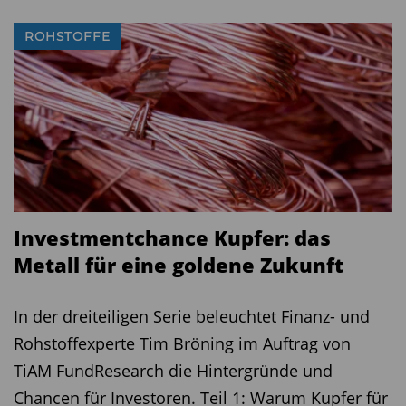
Dieser Artikel erschien zuerst am 21.12.2021 auf
ROHSTOFFE
boerse-online.de
Diesen Beitrag teilen:
Investmentchance Kupfer: das
Metall für eine goldene Zukunft
In der dreiteiligen Serie beleuchtet Finanz- und
Rohstoffexperte Tim Bröning im Auftrag von
TiAM FundResearch die Hintergründe und
Chancen für Investoren. Teil 1: Warum Kupfer für