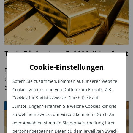
Silbervolatilitätsindex (VXSLV) mit 27,6 Prozent
sein Pendant auf Gold (GVZ: 15,1 Prozent) um
den Faktor 1,8. Dies zeigt auf, dass
Silberinvestoren ein robusteres Nervenkostüm
benötigen als die Besitzer von Gold. Dieses
Problem lässt sich aber relativ einfach lösen,
Trotz Rücksetzer: Gold bleibt gefragt
indem man deutlich mehr Geld in Gold als in
Cookie-Einstellungen
Silber investiert und letzteres eher als attraktive
Der Goldmarkt bleibt laut World Gold Council
Depotbeimischung ansieht.
trotz nachlassender Preisdynamik im zweiten
Sofern Sie zustimmen, kommen auf unserer Website
Quartal robust.
Silberchart: Reif für Rebound
Cookies von uns und von Dritten zum Einsatz. Z.B.
Cookies für Statistikzwecke. Durch Klick auf
Gegen Ende des Jahres bleibt beim
Silberpreis
EDELMETALLE
„Einstellungen“ erfahren Sie welche Cookies konkret
die charttechnische Lage weiterhin
zu welchem Zweck zum Einsatz kommen. Durch An-
ausgesprochen spannend. Die große Frage lautet
oder Abwählen stimmen Sie der Verarbeitung Ihrer
nämlich: Sehen wir nach dem Test des 52-
personenbezogenen Daten zu dem jeweiligen Zweck