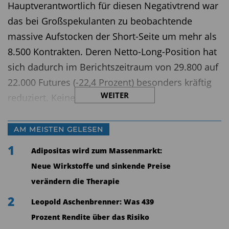
Hauptverantwortlich für diesen Negativtrend war
das bei Großspekulanten zu beobachtende
massive Aufstocken der Short-Seite um mehr als
8.500 Kontrakten. Deren Netto-Long-Position hat
sich dadurch im Berichtszeitraum von 29.800 auf
22.000 Futures (-22,4 Prozent) besonders kräftig
WEITER
reduziert. Keine nennenswerten
Stimmungsveränderungen waren hingegen unter
Kleinspekulanten (Non-Reportables)
AM MEISTEN GELESEN
auszumachen.
1
Adipositas wird zum Massenmarkt:
Sie sind auf Wochensicht sogar einen Tick
Neue Wirkstoffe und sinkende Preise
optimistischer geworden und haben ihre Netto-
verändern die Therapie
Long-Position von 13.300 auf 13.900 Futures (+4,5
2
Leopold Aschenbrenner: Was 439
Prozent) nach oben gefahren. Da der CoT-Report
Prozent Rendite über das Risiko
auf den Daten vom Dienstag basiert, sind die