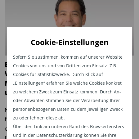
Cookie-Einstellungen
Sofern Sie zustimmen, kommen auf unserer Website
Biotech vor neuer
Cookies von uns und von Dritten zum Einsatz. Z.B.
Wachstumsphase: „Viele Small- und
Cookies für Statistikzwecke. Durch Klick auf
Mid-Caps sind noch immer
„Einstellungen“ erfahren Sie welche Cookies konkret
unterbewertet“
zu welchem Zweck zum Einsatz kommen. Durch An-
oder Abwählen stimmen Sie der Verarbeitung Ihrer
personenbezogenen Daten zu dem jeweiligen Zweck
Nach schwierigen Jahren hellt sich das Umfeld
zu oder lehnen diese ab.
für Biotech-Investments wieder auf. Im Interview
Über den Link am unteren Rand des Browserfensters
erklärt Evan McCulloch, Manager des Franklin
und in der Datenschutzerklärung können Sie Ihre
Biotechnology Discovery Fund, warum