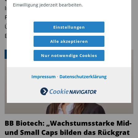
Einwilligung jederzeit bearbeiten.
Innovationen bei Krebs- und Gentherapien,
Fortschritte durch KI und eine neue
Übernahmewelle großer Pharmakonzerne der
Einstellungen
Branche Rückenwind geben könnten.
Alle akzeptieren
BIOTECH
Nur notwendige Cookies
Impressum
·
Datenschutzerklärung
BB Biotech: „Wachstumsstarke Mid-
und Small Caps bilden das Rückgrat