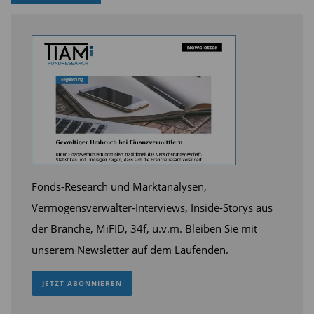
Quelle: BVI.
Die aktuellen Zahlen aus der BVI-Statistik zeigen:
Über einen Zeitraum von zehn Jahren schlägt das
Fondssparen langfristig jedes Sparbuch. Wer in
Fonds-Research und Marktanalysen,
dieser Zeit regelmäßig zum Beispiel in
Vermögensverwalter-Interviews, Inside-Storys aus
Aktienfonds mit dem Schwerpunkt Deutschland
der Branche, MiFID, 34f, u.v.m. Bleiben Sie mit
eingezahlt hat, konnte eine durchschnittliche
unserem Newsletter auf dem Laufenden.
Rendite von 7,3 Prozent per annum erzielen.
JETZT ABONNIEREN
Globale Aktienfonds brachten durchschnittlich
sieben Prozent, europäische Aktienfonds 5,5