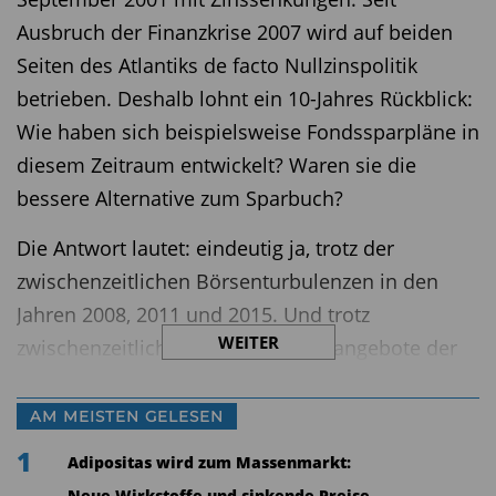
Ausbruch der Finanzkrise 2007 wird auf beiden
Seiten des Atlantiks de facto Nullzinspolitik
betrieben. Deshalb lohnt ein 10-Jahres Rückblick:
Wie haben sich beispielsweise Fondssparpläne in
diesem Zeitraum entwickelt? Waren sie die
bessere Alternative zum Sparbuch?
Die Antwort lautet: eindeutig ja, trotz der
zwischenzeitlichen Börsenturbulenzen in den
Jahren 2008, 2011 und 2015. Und trotz
WEITER
zwischenzeitlich attraktiverer Sparangebote der
Banken. Zur Erinnerung: Wer etwa im Januar
2004 einen Banksparplan bei der Deutschen
AM MEISTEN GELESEN
Bank abgeschlossen hatte, konnte sich zum
1
Adipositas wird zum Massenmarkt:
Jahreswechsel über einen Staffelzins von anfangs