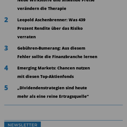
Neue Wirkstoffe und sinkende Preise
drei Prozent freuen, der zum Ende der Laufzeit
verändern die Therapie
auf 4,1 Prozent anstieg. Das Angebot war damals
2
Leopold Aschenbrenner: Was 439
das Beste am Markt. Bundesanleihen warfen
Prozent Rendite über das Risiko
damals noch mehr als vier Prozent ab – ein heute
verraten
kaum noch vorstellbarer Wert.
3
Gebühren-Bumerang: Aus diesem
Fehler sollte die Finanzbranche lernen
4
Emerging Markets: Chancen nutzen
mit diesen Top-Aktienfonds
5
„Dividendenstrategien sind heute
mehr als eine reine Ertragsquelle“
NEWSLETTER