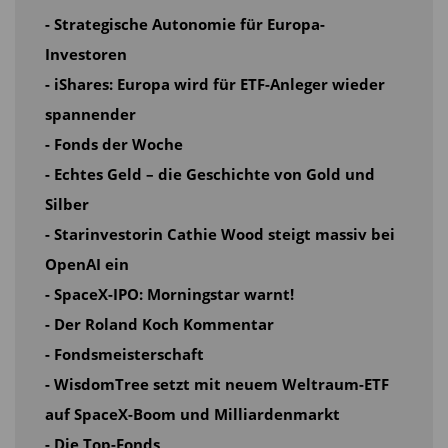
- Strategische Autonomie für Europa-
oder mehr zu akzeptieren. Eine gefährliche
Investoren
Entwicklung, denn dauerhaft höhere Inflation
- iShares: Europa wird für ETF-Anleger wieder
bedeutet langfristig auch dauerhaft höhere
spannender
Zinsen. Genau darauf deutet der Rentenmarkt
- Fonds der Woche
bereits hin.
- Echtes Geld – die Geschichte von Gold und
Dennoch bleibt die Risikobereitschaft der Anleger
Silber
erstaunlich hoch. Das zeigt sich auch an den
- Starinvestorin Cathie Wood steigt massiv bei
Kapitalflüssen. Milliarden fließen weiterhin in
OpenAI ein
Aktien und Hochzinsanleihen, obwohl der Bull-&-
- SpaceX-IPO: Morningstar warnt!
Bear-Indikator der Bank of America inzwischen
- Der Roland Koch Kommentar
bereits die dritte Woche in Folge auf „Verkaufen“
- Fondsmeisterschaft
steht. Historisch folgten auf vergleichbare Signale
- WisdomTree setzt mit neuem Weltraum-ETF
häufig Kurskorrekturen.
auf SpaceX-Boom und Milliardenmarkt
- Die Top-Fonds