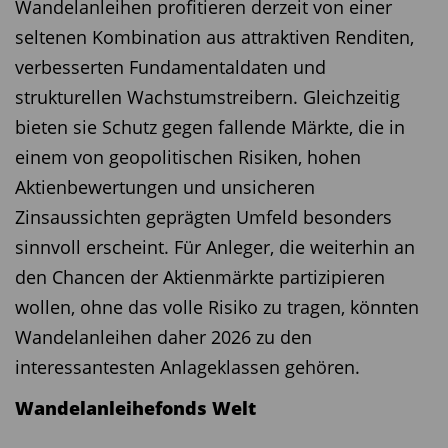
Wandelanleihen profitieren derzeit von einer
Kommunikationsdienstleistern.
seltenen Kombination aus attraktiven Renditen,
Raumfahrt profitiert von steigenden
verbesserten Fundamentaldaten und
Rüstungsausgaben
strukturellen Wachstumstreibern. Gleichzeitig
Auch im Verteidigungsbereich spielt die
bieten sie Schutz gegen fallende Märkte, die in
Raumfahrt eine zentrale Rolle. Satelliten sind laut
einem von geopolitischen Risiken, hohen
Pouchoy essenziell für Kommunikation,
Aktienbewertungen und unsicheren
Navigation und Sicherheit. „Angesichts
Zinsaussichten geprägten Umfeld besonders
wachsender Bedrohungen durch Cyberkriege und
sinnvoll erscheint. Für Anleger, die weiterhin an
Anti-Satellitenwaffen investieren Staaten verstärkt
den Chancen der Aktienmärkte partizipieren
in den Schutz ihrer Infrastruktur. Der Weltraum-
wollen, ohne das volle Risiko zu tragen, könnten
Verteidigungsmarkt wird bis 2035 auf ein
Wandelanleihen daher 2026 zu den
Volumen von 250 Milliarden US-Dollar geschätzt“,
interessantesten Anlageklassen gehören.
sagt er. Und der gesamte globale
Wandelanleihefonds Welt
Raumfahrtmarkt Sektor soll laut Laut McKinsey