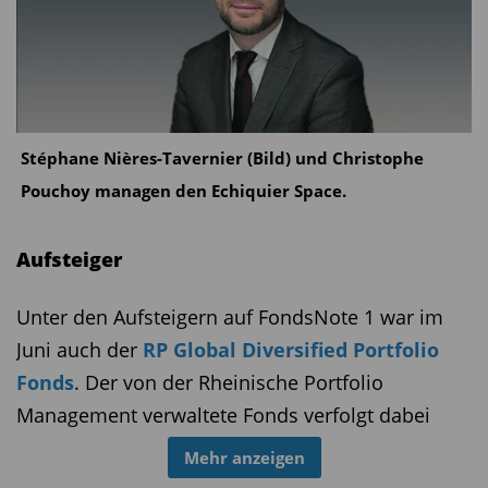
Stéphane Nières-Tavernier (Bild) und Christophe
Pouchoy managen den Echiquier Space.
Aufsteiger
Unter den Aufsteigern auf FondsNote 1 war im
Juni auch der
RP Global Diversified Portfolio
Fonds
. Der von der Rheinische Portfolio
Management verwaltete Fonds verfolgt dabei
einen etwas anderen Ansatz als klassische Multi-
Mehr anzeigen
Asset-Fonds. Statt die Gewichtung der einzelnen