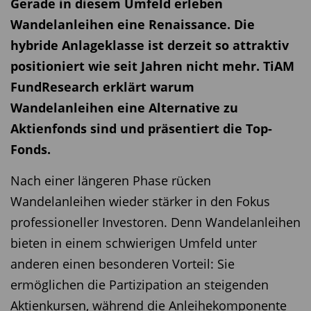
Gerade in diesem Umfeld erleben
feste Gewichtung der einzelnen Anlageklassen.
niedrigsten Kurs-Gewinn-Verhältnis ausgewählt.
Wandelanleihen eine Renaissance. Die
Erkann die Aktienquote je nach
Stattdessen griff Kielkopf auf das sogenannte
hybride Anlageklasse ist derzeit so attraktiv
Markteinschätzung flexibel steuern, wobei sie
Forward-KGV zurück, das die erwarteten
positioniert wie seit Jahren nicht mehr. TiAM
grundsätzlich mindestens 50 Prozent beträgt.
Unternehmensgewinne berücksichtigt und damit
FundResearch erklärt warum
Ergänzt wird das Portfolio durch Unternehmens-
ein realistischeres Bild der Bewertung liefern
Wandelanleihen eine Alternative zu
und Staatsanleihen, Geldmarktanlagen,
soll.
Aktienfonds sind und präsentiert die Top-
Bankguthaben sowie Fondsinvestments. Auch
Fonds.
Zudem wurde ein weiterer wichtiger Faktor
Derivate können eingesetzt werden, allerdings
einbezogen: Einige Länder werden aufgrund ihrer
ausschließlich zur Absicherung von Risiken.
Nach einer längeren Phase rücken
Wirtschaftsstruktur oder höherer Risikoprämien
Grundlage der Investmententscheidungen ist ein
Wandelanleihen wieder stärker in den Fokus
dauerhaft günstiger bewertet als andere.
eigenes makroökonomisches Weltbild, das
professioneller Investoren. Denn Wandelanleihen
Entscheidend war daher nicht die absolute
fundamentale, technische und situative Faktoren
bieten in einem schwierigen Umfeld unter
Bewertung, sondern der jeweilige Abschlag eines
miteinander verbindet.
anderen einen besonderen Vorteil: Sie
Landes gegenüber seiner eigenen Historie der
ermöglichen die Partizipation an steigenden
Europäische Qualitätsunternehmen prägen
vergangenen zehn Jahre.
das Portfolio
Aktienkursen, während die Anleihekomponente