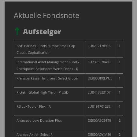
Aktuelle Fondsnote
Aufsteiger
BNP Paribas Funds Europe Small Cap
LU0212178916
1
Classic Capitalisation
International Asset Management Fund -
LU2373530489
1
Checkpoint Besondere Werte Fonds - R
Kreissparkasse Heilbronn: Select Global
DE000DK0LPU5
1
Pictet - Global High Yield - P USD
LU0448623107
1
RB LuxTopic - Flex - A
LU0191701282
1
Antecedo Low Duration Plus
DE000A3C91T9
2
Aramea Aktien Select R
DE000A0YJME6
2