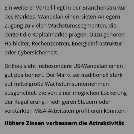
Ein weiterer Vorteil liegt in der Branchenstruktur
Diversifizierte Value-Strategien als
Auch Anhieb hat der
Echiquier Space
die
Alternative
des Marktes. Wandelanleihen bieten Anlegern
FondsNote 1 erhalten. Die beiden Fondsmanager
Zugang zu vielen Wachstumssegmenten, die
Für Kielkopf ergibt sich daraus eine klare
Stéphane Nières-Tavernier und Christophe
derzeit die Kapitalmärkte prägen. Dazu gehören
Schlussfolgerung. Wer vom Value-Gedanken
Pouchoy managen damit den Fonds der Stunde.
Halbleiter, Rechenzentren, Energieinfrastruktur
profitieren möchte, sollte nicht auf einzelne
Denn der bevostehende Börsengang von SpaceX
oder Cybersicherheit.
Länderwetten setzen, sondern weltweit nach
lenkt sehr viel Aufmerksamkeit auf den Sektor.
Brillois sieht insbesondere US-Wandelanleihen
günstig bewerteten Unternehmen suchen.
Der
Echiquier Space
ist der erste aktiv
gut positioniert. Der Markt sei traditionell stark
Globale Value-Strategien ermöglichten es, den
gemanagte Themenfonds Europas, der sich
auf mittelgroße Wachstumsunternehmen
Bewertungsfaktor zu nutzen, ohne das Portfolio
ausschließlich der Raumfahrt und dem „New
ausgerichtet, die von einer möglichen Lockerung
übermäßig von politischen Entwicklungen,
Space“-Sektor widmet. Die beiden Fondsmanager
der Regulierung, niedrigeren Steuern oder
Währungsschwankungen oder nationalen Krisen
Nières-Tavernier und Pouchoy investieren aktuell
verstärkten M&A-Aktivitäten profitieren könnten.
abhängig zu machen.
in 35 Unternehmen, die rund um das Thema
Höhere Zinsen verbessern die Attraktivität
Weltraum aktiv sind – sei es direkt durch
Fazit