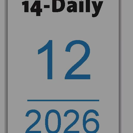
den Börsen. Während Aktien, Öl und
Unternehmensanleihen seit Jahresbeginn kräftig
zulegen, geraten Staatsanleihen, Bitcoin und
andere zinssensitive Anlageklassen zunehmend
unter Druck. Die Ursache liegt auf der Hand: Die
Inflation bleibt hartnäckig hoch – und die
Notenbanken laufen Gefahr, den Kampf gegen
steigende Preise zu verlieren.
Besonders bemerkenswert ist dabei die
Entwicklung in den USA. Das Vermögen
amerikanischer Haushalte ist allein in diesem
Jahr um rund sechs Billionen Dollar gestiegen,
nachdem bereits in den beiden Vorjahren
Zugewinne von fast 20 Billionen Dollar
verzeichnet wurden. Doch genau darin liegt das