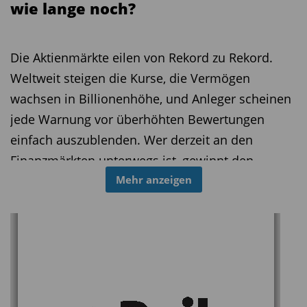
wie lange noch?
Die Aktienmärkte eilen von Rekord zu Rekord.
Weltweit steigen die Kurse, die Vermögen
wachsen in Billionenhöhe, und Anleger scheinen
jede Warnung vor überhöhten Bewertungen
einfach auszublenden. Wer derzeit an den
Finanzmärkten unterwegs ist, gewinnt den
Eindruck, dass Risiken kaum noch
Mehr anzeigen
existieren. Doch genau das könnte gefährlich
werden.
Die Strategen der Bank of America (BofA)
zeichnen jedoch ein Bild, das kaum
gegensätzlicher sein könnte als die Euphorie an