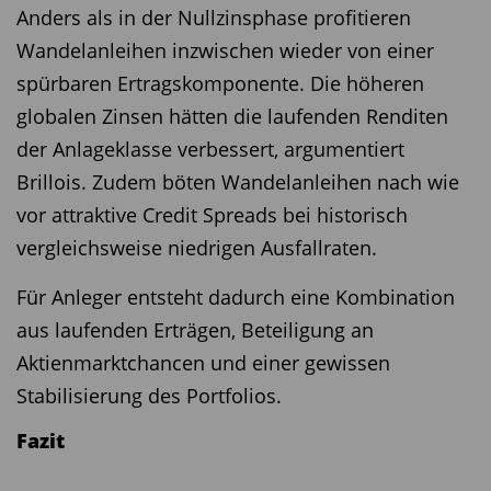
Raumfahrtmissionen oder indirekt durch
Anders als in der Nullzinsphase profitieren
technologische Beiträge zur Infrastruktur und
Die Analyse zeigt damit einmal mehr eine
Wandelanleihen inzwischen wieder von einer
Nutzung des Weltraums. Das Portfolio ist
zentrale Erkenntnis der Kapitalmarktforschung:
spürbaren Ertragskomponente. Die höheren
nebenwertelastig. Rund 30 Prozent machen Titel
Eine günstige Bewertung allein ist noch kein
globalen Zinsen hätten die laufenden Renditen
mit einer Marktkapitalisierung von maximal fünf
ausreichender Investmentgrund. Erst im
der Anlageklasse verbessert, argumentiert
Milliarden Euro aus. Den größten Anteil mit etwa
Zusammenspiel mit Qualität,
Brillois. Zudem böten Wandelanleihen nach wie
65 Prozent haben US-Titel. Gefolgt von Japan,
Wachstumsperspektiven und einer breiten
vor attraktive Credit Spreads bei historisch
Kanada und Israel. Zu den größten Positionen im
Diversifikation kann Value Investing seine Stärken
vergleichsweise niedrigen Ausfallraten.
Fonds zählen Titel wie etwa Viasat, Firefly
langfristig ausspielen. (
jk
)
Für Anleger entsteht dadurch eine Kombination
Aerospace USA Industrie, L3Harris Technologies,
aus laufenden Erträgen, Beteiligung an
Intuitive Machines, Rocket Lab oder auch
Aktienmarktchancen und einer gewissen
EchoStar. Die zehn größten Positionen machten
Stabilisierung des Portfolios.
zusammen gut 47 Prozent des Fonds aus. Der
Active Share beträgt 96 Prozent. Der Fokus liegt
Fazit
stark auf Industrie, IT und