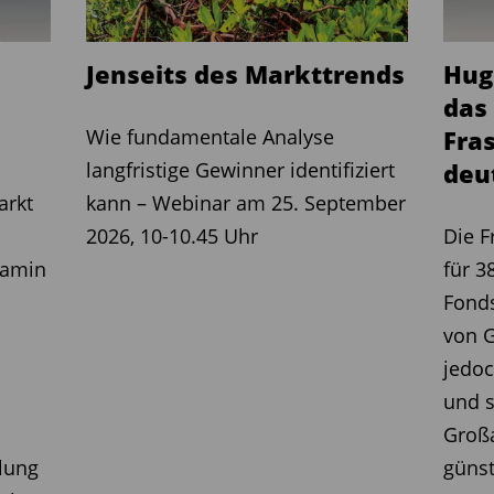
indeutig: In allen 17 Phasen sinkender Zinsen konnten
Jenseits des Markttrends
Hug
eichneten sie ein Plus von 10,8 %.“
das
chiede zwischen Phasen mit und ohne Rezession auch
Wie fundamentale Analyse
Fra
chrumpfte die Wirtschaft, gewannen die Renten 15,8
langfristige Gewinner identifiziert
deut
 lag der Zuwachs ‚nur‘ bei 5,2 %.“
arkt
kann – Webinar am 25. September
eniger eindeutig. Im Schnitt konnten sie in
2026, 10-10.45 Uhr
Die F
zulegen. Die Spannen fielen aber teilweise extrem
jamin
für 3
r Finanzkrise fast 40 % verloren, konnten sie Anfang
Fond
egen.“
von 
 also sehr wichtig, denn getrieben durch die großen
jedoc
ergangenheit im Durchschnitt mit Renten in
und s
ient als mit Aktien.“
Großa
ewannen Investoren mit ihnen in sechs von sieben
lung
günst