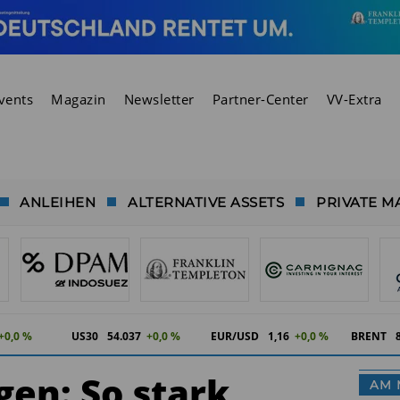
vents
Magazin
Newsletter
Partner-Center
VV-Extra
ANLEIHEN
ALTERNATIVE ASSETS
PRIVATE M
+0,0 %
US30
54.037
+0,0 %
EUR/USD
1,16
+0,0 %
BRENT
en: So stark
AM 