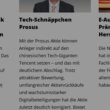
nk
Tech-Schnäppchen
E-A
Prosus
Prä
um
Hers
Mit der Prosus Aktie können
on
Anleger indirekt auf den
Die N
. Das
chinesischen Tech-Giganten
hat i
Tencent setzen – und das mit
Fachl
uf
deutlichem Abschlag. Trotz
der F
attraktiver Bewertung,
allem
)
umfangreicher Aktienrückkäufe
habe
und wachstumsstarker
Digitalbeteiligungen hat die Aktie
zuletzt deutlich korrigiert. Bietet