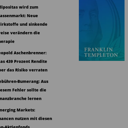
dipositas wird zum
assenmarkt: Neue
irkstoffe und sinkende
reise verändern die
herapie
eopold Aschenbrenner:
as 439 Prozent Rendite
ber das Risiko verraten
ebühren-Bumerang: Aus
iesem Fehler sollte die
inanzbranche lernen
merging Markets:
hancen nutzen mit diesen
op-Aktienfonds