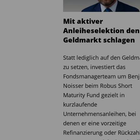
„Bei den Renten ist das Bild e
Mit aktiver
Bonds zulegen. Im Schnitt verz
Anleiheselektion den
„Allerdings waren die Unters
Geldmarkt schlagen
bei den Anleihen sehr groß: S
% hinzu. In den anderen Fällen
Statt lediglich auf den Geldm
„Bei den Aktien ist das Bild w
zu setzen, investiert das
Zinssenkungsphasen um 0,4 % 
Fondsmanagerteam um Ben
aus: Während die Aktien in de
Noisser beim Robus Short
der 1990er Jahre um 45 % zul
Maturity Fund gezielt in
„Der fundamentale Kontext ist
kurzlaufende
Krisen haben Anleger in der V
Unternehmensanleihen, bei
Zinssenkungsphasen mehr verd
denen er eine vorzeitige
„Legten die Aktien aber zu, g
Refinanzierung oder Rückzah
Fällen mehr als mit Anleihen.“