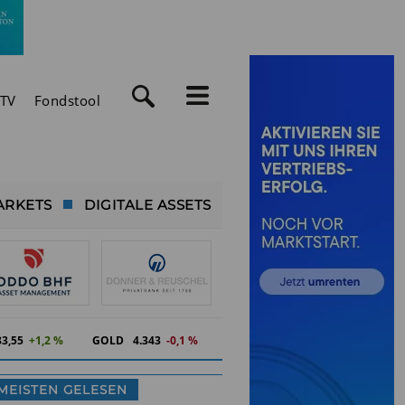
TV
Fondstool
ARKETS
DIGITALE ASSETS
83,55
+1,2 %
GOLD
4.343
-0,1 %
MEISTEN GELESEN