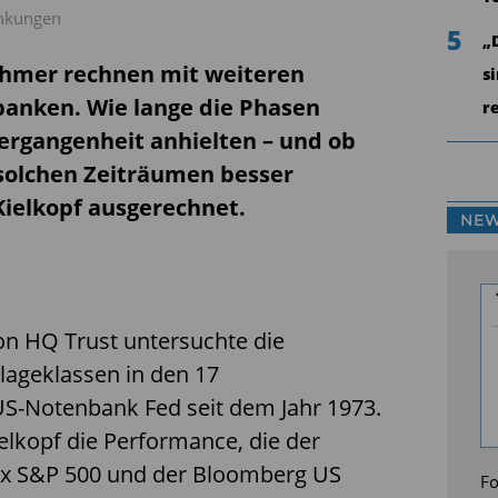
enkungen
5
„
ehmer rechnen mit weiteren
s
banken. Wie lange die Phasen
r
Vergangenheit anhielten – und ob
 solchen Zeiträumen besser
Kielkopf ausgerechnet.
NEW
on HQ Trust untersuchte die
lageklassen in den 17
S-Notenbank Fed seit dem Jahr 1973.
elkopf die Performance, die der
ex S&P 500 und der Bloomberg US
Fo