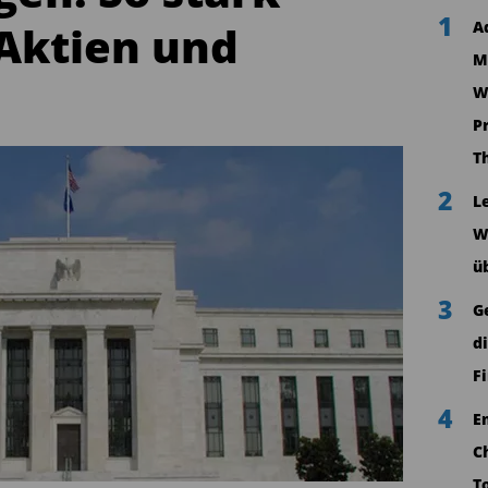
1
 Aktien und
A
M
W
P
T
2
L
W
ü
3
G
d
F
4
E
C
T