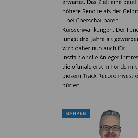
erwartet. Das Ziel: eine deutl
Wie sollen Anleger derzeit
höhere Rendite als der Geld
– bei überschaubaren
„Aufgrund der Unsicherheit, 
Kursschwankungen. Der Fond
raten wir Anlegern momentan 
jüngst drei Jahre alt geword
„Sollte die Wirtschaft weiter
wird daher nun auch für
besser fahren. Kommt es hing
institutionelle Anleger intere
Verluste dämpfen.“
(pg)
die oftmals erst in Fonds mit
diesem Track Record investi
Diesen Beitrag teilen:
dürfen.
BANKEN