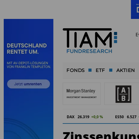
E
FONDS
ETF
AKTIEN
DAX
26.319
+0,0 %
ES50
6.527
Zinssenkung