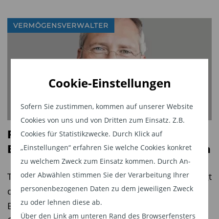
VERMÖGENSVERWALTER
Cookie-Einstellungen
Sofern Sie zustimmen, kommen auf unserer Website
Cookies von uns und von Dritten zum Einsatz. Z.B.
Flossbach weiter vorne:
Cookies für Statistikzwecke. Durch Klick auf
Boutiquenfonds mit Rekordvolumen
„Einstellungen“ erfahren Sie welche Cookies konkret
zu welchem Zweck zum Einsatz kommen. Durch An-
oder Abwählen stimmen Sie der Verarbeitung Ihrer
Trotz starker Mittelabflüsse aus Mischfonds steigt
personenbezogenen Daten zu dem jeweiligen Zweck
das verwaltete Vermögen laut Pro
zu oder lehnen diese ab.
BoutiquenFonds weiter an. Gefragt sind
Über den Link am unteren Rand des Browserfensters