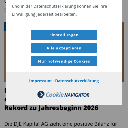
Optionsstrategien, Anleihefonds und
und in der Datenschutzerklärung können Sie Ihre
spezialisierte Themenfonds.
Einwilligung jederzeit bearbeiten.
VERMÖGENSVERWALTER
Einstellungen
Alle akzeptieren
Nur notwendige Cookies
Impressum
·
Datenschutzerklärung
DJE nimmt positives Momentum aus
dem Vorjahr mit und vermeldet
Rekord zu Jahresbeginn 2026
Die DJE Kapital AG zieht eine positive Bilanz für