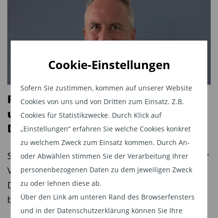
Cookie-Einstellungen
Sofern Sie zustimmen, kommen auf unserer Website
René Frick wechselt zu Lazard AM
Cookies von uns und von Dritten zum Einsatz. Z.B.
und verstärkt dort das Third Party
Cookies für Statistikzwecke. Durch Klick auf
Distribution-Team
„Einstellungen“ erfahren Sie welche Cookies konkret
zu welchem Zweck zum Einsatz kommen. Durch An-
Seit dem 3. August verstärkt René Frick als Senior
oder Abwählen stimmen Sie der Verarbeitung Ihrer
Vice President das Team um Andreas Rau,
personenbezogenen Daten zu dem jeweiligen Zweck
zu oder lehnen diese ab.
Director, Head of Third Party Distribution (TPD)
Über den Link am unteren Rand des Browserfensters
bei Lazard Asset Management, in Frankfurt.
und in der Datenschutzerklärung können Sie Ihre