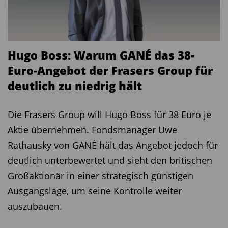
Konjunkturbarometers aus.
In den USA steht am Dienstag das
US-
Verbrauchervertrauen
im Mittelpunkt
.
Hier
Hugo Boss: Warum GANÉ das 38-
gehen die Analysten der Commerzbank von einer
Euro-Angebot der Frasers Group für
stabilen Entwicklung aus
deutlich zu niedrig hält
Am Mittwoch
folgen die Banken mit ihrer
Die Frasers Group will Hugo Boss für 38 Euro je
ebenfalls wohl wenig rosigen
Aktie übernehmen. Fondsmanager Uwe
Konjunkturprognose für Deutschland.
Rathausky von GANÉ hält das Angebot jedoch für
Am Donnerstag
folgt mit der Veröffentlichung
deutlich unterbewertet und sieht den britischen
des DIW-Konjunkturbarometers des Deutschen
Großaktionär in einer strategisch günstigen
Instituts für Wirtschaftsforschung (DIW) ein
Ausgangslage, um seine Kontrolle weiter
weiterer wichtiger Indikator für die
auszubauen.
wirtschaftliche Entwicklung Deutschlands in