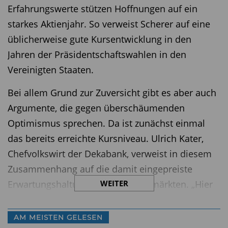
Erfahrungswerte stützen Hoffnungen auf ein
starkes Aktienjahr. So verweist Scherer auf eine
üblicherweise gute Kursentwicklung in den
Jahren der Präsidentschaftswahlen in den
Vereinigten Staaten.
Bei allem Grund zur Zuversicht gibt es aber auch
Argumente, die gegen überschäumenden
Optimismus sprechen. Da ist zunächst einmal
das bereits erreichte Kursniveau. Ulrich Kater,
Chefvolkswirt der Dekabank, verweist in diesem
Zusammenhang auf die damit eingepreiste
Erwartungshaltung an den Finanzmärkten. „Hier
WEITER
hatte sich schon lange im Voraus der Konsens
gebildet, dass die Geldpolitik im Sommer oder im
AM MEISTEN GELESEN