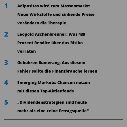
Herbst mit Lockerungen beginnen würde."
1
Adipositas wird zum Massenmarkt:
Hinzu kommt die Konkurrenz durch die
Neue Wirkstoffe und sinkende Preise
Anleihemärkte, die nach Jahren der Magerzinsen
verändern die Therapie
wieder attraktivere Anlagemöglichkeiten bieten
2
Leopold Aschenbrenner: Was 439
und damit einen Teil des Anlegervermögens
Prozent Rendite über das Risiko
anziehen könnten.
verraten
3
Gebühren-Bumerang: Aus diesem
RENDITE DEUTSCHER STAATSANLEIHEN:
LAUFZEIT 10 JAHRE
Fehler sollte die Finanzbranche lernen
4
Emerging Markets: Chancen nutzen
4
mit diesen Top-Aktienfonds
3,1
3,1
2
5
„Dividendenstrategien sind heute
0
mehr als eine reine Ertragsquelle“
-2
Jan. 20
Jan. 25