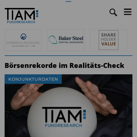
Börsenrekorde im Realitäts-Check
KONJUNKTURDATEN