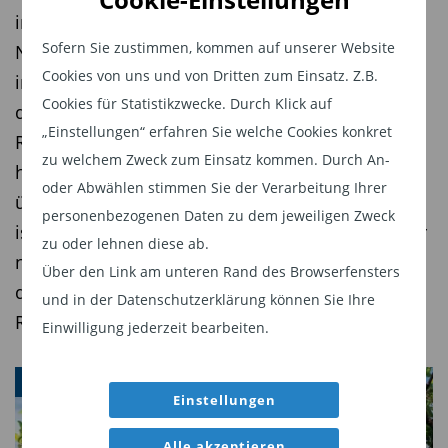
GESCHÄFTSKLIMA DEUTSCHLAND IN PUNKTEN
investiert das Fondsmanagerteam um Benjamin
Sofern Sie zustimmen, kommen auf unserer Website
Noisser beim Robus Short Maturity Fund gezielt
IFO-Index
Cookies von uns und von Dritten zum Einsatz. Z.B.
120
in kurzlaufende Unternehmensanleihen, bei
Cookies für Statistikzwecke. Durch Klick auf
denen er eine vorzeitige Refinanzierung oder
100
„Einstellungen“ erfahren Sie welche Cookies konkret
Rückzahlung erwartet. Das Ziel: eine deutlich
zu welchem Zweck zum Einsatz kommen. Durch An-
80
höhere Rendite als der Geldmarkt – bei
oder Abwählen stimmen Sie der Verarbeitung Ihrer
überschaubaren Kursschwankungen. Der Fonds
60
Jan. 18
Jan. 20
Jan. 22
Jan. 24
Jan. 26
personenbezogenen Daten zu dem jeweiligen Zweck
ist jüngst drei Jahre alt geworden und wird daher
zu oder lehnen diese ab.
nun auch für institutionelle Anleger interessant,
Quelle: Trading Economics
Über den Link am unteren Rand des Browserfensters
die oftmals erst in Fonds mit diesem Track
und in der Datenschutzerklärung können Sie Ihre
Wichtige Termine der kommenden Woche
Record investieren dürfen.
Einwilligung jederzeit bearbeiten.
Am Montag
stehen die
WEBINAR
Einkaufsmanagerindizes
im Vordergrund. Für
Einstellungen
die Industrie erwarten die Analysten der
Commerzbank sowohl für Deutschland (von 42,4
Alle akzeptieren