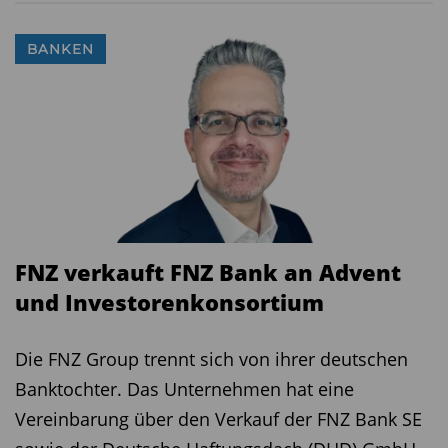
dieser Woche.
Am Freitag
steht die Konsumfreudigkeit der
BANKEN
Verbraucher hierzulande und in den USA im
Fokus. In Nürnberg stellt
Konsumforschungsinstitute GfK und NIM ihre
monatliche Studie zum
Konsumklima
in
Deutschland vor. In den USA erden die Daten zu
den
US-Konsumausgaben
für den August
veröffentlicht, die wie schon im Vormonat
FNZ verkauft FNZ Bank an Advent
nochmals zugelegt haben dürften. (dpa-
und Investorenkonsortium
afx/Trading Economics/pg)
Die FNZ Group trennt sich von ihrer deutschen
Diesen Beitrag teilen:
Banktochter. Das Unternehmen hat eine
Vereinbarung über den Verkauf der FNZ Bank SE