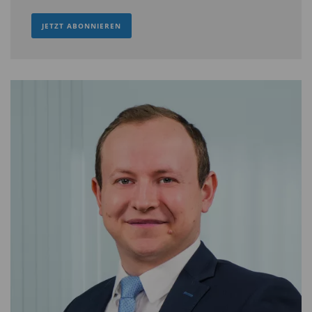
Technologien investieren zu können.
JETZT ABONNIEREN
TiAM: Kostet das nicht Dividende?
Anbinder:
Das traditionelle Geschäft des
Unternehmens ist so stark, dass es weiter eine
überdurchschnittliche Dividende bietet, zudem
die Investitionen decken kann und so das
zukünftige Wachstum finanziert. Und das ist
genau die Mischung, die wir suchen. Wir finden
nicht unbedingt die höchste Dividendenrendite
am attraktivsten, sondern eine Aussicht auf ein
hohes Dividendenwachstum, weil das Geschäft
des Unternehmens besonders zukunftsträchtig
ist.
TiAM: Und als zweites Beispiel für ein grünes