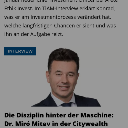
Hauptversammlungen sind wir aktiv, indem wir
Ethik Invest. Im TiAM-Interview erklärt Konrad,
abstimmen oder unsere Stimmen bündeln
was er am Investmentprozess verändert hat,
lassen. Aber wir versuchen auch schon davor im
welche langfristigen Chancen er sieht und was
direkten Dialog mit den Unternehmen etwas zu
ihn an der Aufgabe reizt.
bewirken. Auch hierfür ist der vorhin
angesprochene Mineralölkonzern ein gutes
INTERVIEW
Beispiel.
TiAM: Inwiefern?
Anbinder:
Das Unternehmen nutzte anfangs
Palmöl als Ersatz für Schweröl für die Produktion.
Da die Produktion von Palmöl aber ebenfalls
nicht ohne Kontroversen ist, haben wir sehr
Die Disziplin hinter der Maschine:
lange mit dem Management gesprochen, das
Dr. Miró Mitev in der Citywealth
doch bitte zu ersetzen. Letztlich mit Erfolg, da bei