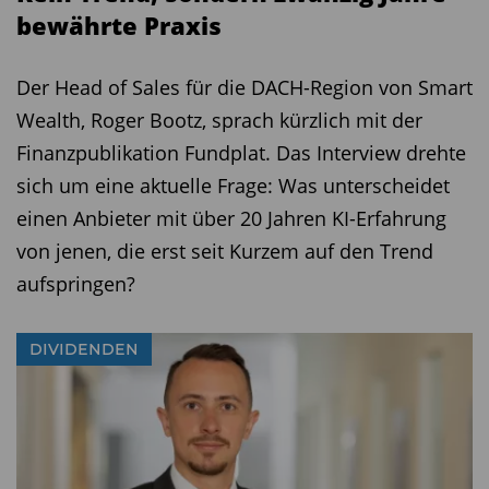
sondern auch auf die mit einem guten ESG-
bewährte Praxis
Momentum. Es muss bei den Unternehmen
Verbesserungspotenzial und Verbesserungswille
Der Head of Sales für die DACH-Region von Smart
zu erkennen sein. Und beides ist bei Total im
Wealth, Roger Bootz, sprach kürzlich mit der
Gegensatz zu vielen anderen Ölunternehmen der
Finanzpublikation Fundplat. Das Interview drehte
Fall.
sich um eine aktuelle Frage: Was unterscheidet
einen Anbieter mit über 20 Jahren KI-Erfahrung
TiAM: Was versprechen Sie sich von
von jenen, die erst seit Kurzem auf den Trend
Nachhaltigkeit in Ihrem Portfolio?
aufspringen?
Anbinder:
Auf Nachhaltigkeit setzen wir nicht, um
nach außen nachhaltig zu sein, sondern weil wir
DIVIDENDEN
überzeugt sind, dadurch für den Anleger auch
Mehrwert generieren zu können. Und da gibt es
zwei Wirkungsweisen. Erstens glauben wir, dass
das Berücksichtigen von Nachhaltigkeitsfaktoren,