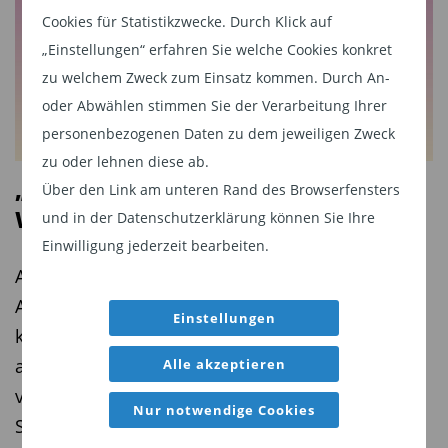
gutes Geschäftsmodell, das man auch gar nicht
Cookies für Statistikzwecke. Durch Klick auf
aufgeben will, aber man hat erkannt, dass man
„Einstellungen“ erfahren Sie welche Cookies konkret
zukünftig wertvollere Produkte aus Holz
zu welchem Zweck zum Einsatz kommen. Durch An-
herstellen kann, wie zum Beispiel
oder Abwählen stimmen Sie der Verarbeitung Ihrer
Biochemikalien.
personenbezogenen Daten zu dem jeweiligen Zweck
zu oder lehnen diese ab.
TiAM: Was zahlt das Unternehmen denn an
„Aktive ETFs erweitern die
Über den Link am unteren Rand des Browserfensters
Dividende?
Wahlmöglichkeiten der Anleger“
und in der Datenschutzerklärung können Sie Ihre
Einwilligung jederzeit bearbeiten.
Anbinder:
Aktuell liegt die Dividenden­rendite bei
Aktive ETFs gewinnen weltweit an Bedeutung.
5,5 Prozent, die in den nächsten Jahren jeweils
Anleger suchen zunehmend nach
um fünf Prozent wachsen soll. Und wenn durch
Einstellungen
kosteneffizienten Anlagevehikeln, möchten dabei
die neuen Projekte zukünftig der Umsatz steigt,
aber nicht auf aktives Fondsmanagement
Alle akzeptieren
kann das Unternehmen natürlich auch den
verzichten. Im Interview erklärt Anita Rausch,
Aktionär wieder stärker mit höheren
Nur notwendige Cookies
Senior Vice President und Global Head of ETF
Gewinnausschüttungen berücksichtigen. Aber