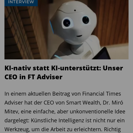
INTERVIEW
beginnt klassischerweise mit Ausschlusskriterien,
wobei wir das auf der Sektorenebene als nicht so
sinnvoll erachten. Aber selbstverständlich
schließen wir die kontroversesten Unternehmen
aus. Das sind diejenigen, die gegen
internationale Normen verstoßen. In der
Kontroversen-Systematik von MSCI ESG Research
KI-nativ statt KI-unterstützt: Unser
entspricht dies einer roten Flagge. Global fallen
CEO in FT Adviser
aktuell somit rund 30 Unternehmen für unsere
Strategie weg. Und ab diesem Zeitpunkt beginnt
In einem aktuellen Beitrag von Financial Times
dann schon die ESG-Integration, die deutlichen
Adviser hat der CEO von Smart Wealth, Dr. Miró
Mehrwert gegenüber klassischen
Mitev, eine einfache, aber unkonventionelle Idee
Ausschlussansätzen bringt. Dies startet mit
dargelegt: Künstliche Intelligenz ist nicht nur ein
externem und internem ESG-Research.
Werkzeug, um die Arbeit zu erleichtern. Richtig