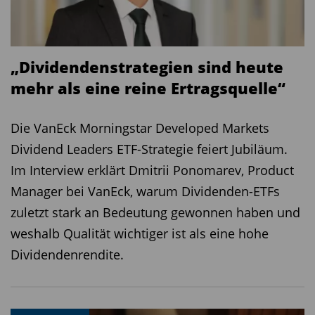
also von nichtfinanziellen Faktoren in der
Unternehmensanalyse, massive Vorteile beim
Risikomanagement bietet. Diese stehen einem
„Dividendenstrategien sind heute
mittlerweile in einer systematischen Art und
mehr als eine reine Ertragsquelle“
Weise zur Verfügung, dass es schon fast
fahrlässig wäre, diesen Punkt nicht zu
Die VanEck Morningstar Developed Markets
berücksichtigen. Nachhaltigkeit bietet zudem die
Dividend Leaders ETF-Strategie feiert Jubiläum.
Möglichkeit, neue Trends und Chancen zu
Im Interview erklärt Dmitrii Ponomarev, Product
erkennen. Und von diesen Performance-Quellen
Manager bei VanEck, warum Dividenden-ETFs
kann man langfristig profitieren.
zuletzt stark an Bedeutung gewonnen haben und
weshalb Qualität wichtiger ist als eine hohe
TiAM: Wie setzen Sie das Thema
Dividendenrendite.
Nachhaltigkeit im Investmentprozess um?
Anbinder:
Wir berücksichtigen das Thema auf
jeder Stufe des Investmentprozesses. Das