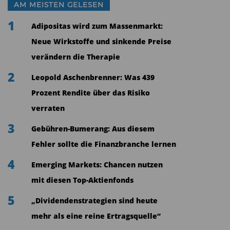
europäischen Unternehmen beim Thema
AM MEISTEN GELESEN
Nachhaltigkeit, speziell bei der Substitution
1
Adipositas wird zum Massenmarkt:
fossiler Energieträger und fossiler Rohstoffe,
Neue Wirkstoffe und sinkende Preise
absolut führend.
verändern die Therapie
TiAM: Nennen Sie uns zwei Beispiele?
2
Leopold Aschenbrenner: Was 439
Prozent Rendite über das Risiko
Anbinder:
Beispielsweise gibt es in Finnland
verraten
einen klassischen Mineralöl- und
Raffineriekonzern, der als Technologieführer in
3
Gebühren-Bumerang: Aus diesem
diesem Bereich seit Jahren in der Lage war, auch
Fehler sollte die Finanzbranche lernen
qualitativ minderwertiges, aber sehr günstiges
4
Emerging Markets: Chancen nutzen
russisches Schweröl verarbeiten zu können. Die
mit diesen Top-Aktienfonds
Überlegung, wie lange dieses Geschäftsmodell
5
„Dividendenstrategien sind heute
noch trägt, führte zu der Idee, nachwachsende
mehr als eine reine Ertragsquelle“
Rohstoffe oder organische Abfälle zu nutzen, um