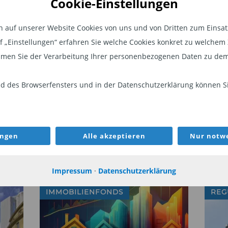
en, für den Verbraucher das
Cookie-Einstellungen
ür seine Anlageentscheidung sei. Dabei
auf unserer Website Cookies von uns und von Dritten zum Einsatz.
geblich an der Risikoeinstufung im
auf „Einstellungen“ erfahren Sie welche Cookies konkret zu welch
er Risikoindikator zu niedrig
men Sie der Verarbeitung Ihrer personenbezogenen Daten zu dem
raucher über sein Risiko getäuscht.
echtskräftig. Die ZBI-Mutter Union
 des Browserfensters und in der Datenschutzerklärung können Sie
ufung dagegen einlegen zu wollen. „Wir
s Gerichts nicht nachvollziehen, weil
sikoklassifizierung des UniImmo:
ungen
Alle akzeptieren
Nur notwe
WEITER
den Vorgaben der PRIIPs-VO und der
g akzeptierten Praxis vorgenommen zu
Impressum
·
Datenschutzerklärung
st die Entscheidungsgründe analysieren
g beim Oberlandesgericht Nürnberg
IMMOBILIENFONDS
REG