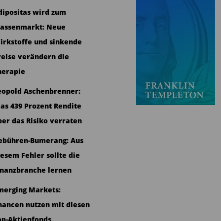
dipositas wird zum
assenmarkt: Neue
irkstoffe und sinkende
reise verändern die
herapie
eopold Aschenbrenner:
as 439 Prozent Rendite
ber das Risiko verraten
ebühren-Bumerang: Aus
iesem Fehler sollte die
inanzbranche lernen
merging Markets:
hancen nutzen mit diesen
op-Aktienfonds