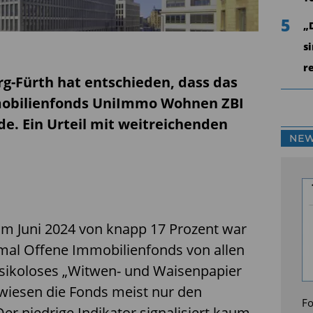
5
„
s
r
g-Fürth hat entschieden, dass das
mobilienfonds UniImmo Wohnen ZBI
de. Ein Urteil mit weitreichenden
NEW
m Juni 2024 von knapp 17 Prozent war
umal Offene Immobilienfonds von allen
isikoloses „Witwen- und Waisenpapier
wiesen die Fonds meist nur den
Fo
Der niedrige Indikator signalisiert kaum