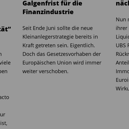
Galgenfrist für die
näc
Finanzindustrie
Nun 
tät“
Seit Ende Juni sollte die neue
ihrer
Kleinanlegerstrategie bereits in
Liqui
Kraft getreten sein. Eigentlich.
UBS R
n
Doch das Gesetzesvorhaben der
Rück
viele
Europäischen Union wird immer
Antei
ben
weiter verschoben.
Immo
Euroi
Wirku
acto
tur
ist,