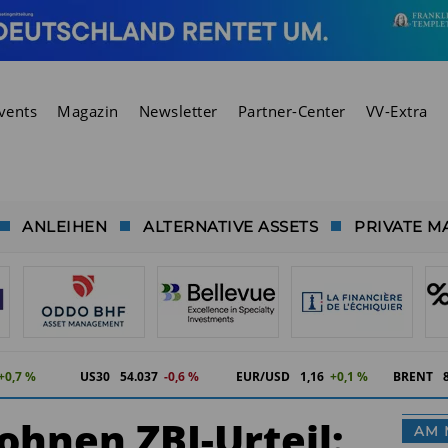
vents
Magazin
Newsletter
Partner-Center
VV-Extra
ANLEIHEN
ALTERNATIVE ASSETS
PRIVATE M
+0,7 %
US30
54.037
-0,6 %
EUR/USD
1,16
+0,1 %
BRENT
hnen ZBI-Urteil:
AM 