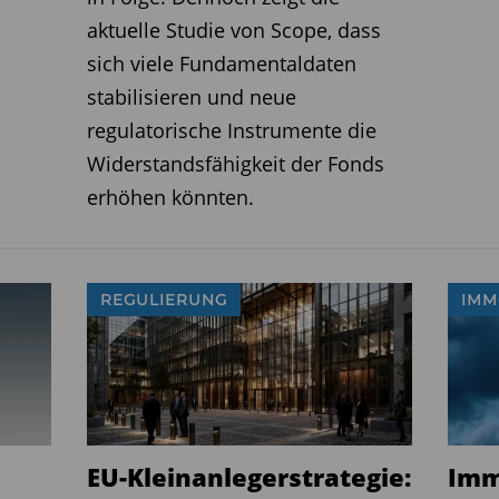
nts handelt.
(jk/pg)
aktuelle Studie von Scope, dass
sich viele Fundamentaldaten
stabilisieren und neue
regulatorische Instrumente die
Widerstandsfähigkeit der Fonds
erhöhen könnten.
REGULIERUNG
IMM
EU-Kleinanlegerstrategie:
Imm