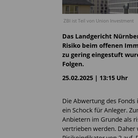
ZBI ist Teil von Union Investment
Das Landgericht Nürnber
Risiko beim offenen Im
zu gering eingestuft wur
Folgen.
25.02.2025 | 13:15 Uhr
Die Abwertung des Fonds i
ein Schock für Anleger. Z
Anbietern im Grunde als r
vertrieben werden. Daher 
Risikoindikator von 2 auf. 