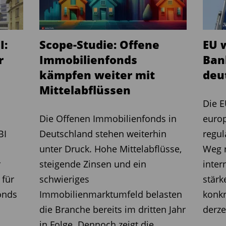
 zwar nicht über
tschieden, dennoch stärkt das Urteil
 Gasser die Position der
I:
Scope-Studie: Offene
EU w
omit über ihr tatsächliches Risiko
r
Immobilienfonds
Ban
 sich Schadenersatzansprüche ergeben“,
kämpfen weiter mit
deu
 zahlreiche geschädigte Anleger des
Mittelabflüssen
itt.
Die Fondsanteile wurden unter
Die E
und Raiffeisenbanken vertrieben. Dr.
Die Offenen Immobilienfonds in
euro
n die Anforderungen an eine
BI
Deutschland stehen weiterhin
regul
ratung besonders hoch, sodass die
unter Druck. Hohe Mittelabflüsse,
Weg 
glichkeiten prüfen sollten.“
r
steigende Zinsen und ein
inter
ndsbranche als Ganzes dürfte das Urteil
 für
schwieriges
stärk
n. Denn eine ganze Reihe Offener
onds
Immobilienmarktumfeld belasten
konkr
n niedrigen Risikoklassen 1 bis 3
die Branche bereits im dritten Jahr
derze
lt Investoren den Eindruck, dass es sich
in Folge. Dennoch zeigt die