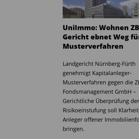
Das LG Nürnberg-Fürth hat
Schadenersatzansprüche en
laut Rechtsanwalt Dr. Ingo
UniImmo: Wohnen ZB
Anleger. „Anleger wurden s
Gericht ebnet Weg fü
getäuscht. Daraus können
Musterverfahren
so Dr. Gasser, der bereits
UniImmo Wohnen ZBI vertr
Landgericht Nürnberg-Fürth
anderem von Volksbanken 
genehmigt Kapitalanleger-
Gasser: „Bei Banken liege
Musterverfahren gegen die Z
ordnungsgemäße Anlagebe
Fondsmanagement GmbH –
Anleger ihre rechtlichen Mö
Gerichtliche Überprüfung de
Auch für die Immobilienfo
Risikoeinstufung soll Klarheit
weitreichende Folgen habe
Anleger offener Immobilienf
Immobilienfonds sind in de
bringen.
eingeordnet. Dies vermitte