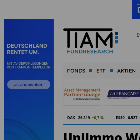
E
FONDS
ETF
AKTIEN
DAX
26.319
+0,7 %
ES50
6.527
UniImmo Wo