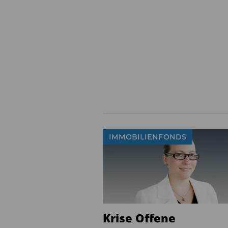
um konservative Investme
Diesen Beitrag teilen:
IMMOBILIENFONDS
Krise Offene