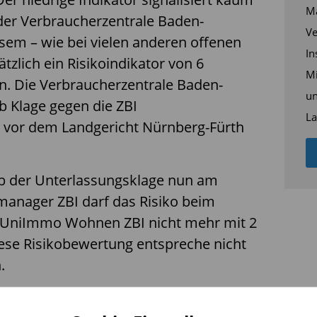
Ma
der Verbraucherzentrale Baden-
Ve
sem – wie bei vielen anderen offenen
In
zlich ein Risikoindikator von 6
Mi
 Die Verbraucherzentrale Baden-
un
 Klage gegen die ZBI
La
or dem Landgericht Nürnberg-Fürth
b der Unterlassungsklage nun am
smanager ZBI darf das Risiko beim
 UniImmo Wohnen ZBI nicht mehr mit 2
ese Risikobewertung entspreche nicht
.
 die Einschätzung des Risikos, das