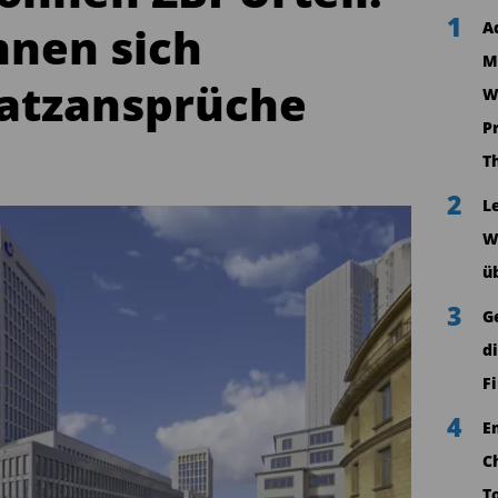
1
nnen sich
A
M
atzansprüche
W
P
T
2
L
W
ü
3
G
d
F
4
E
C
T