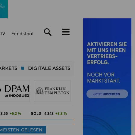
TV
Fondstool
ARKETS
DIGITALE ASSETS
83,55
+6,2 %
GOLD
4.343
+3,3 %
MEISTEN GELESEN