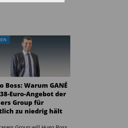
IEN
o Boss: Warum GANÉ
 38-Euro-Angebot der
sers Group für
lich zu niedrig hält
rasers Group will Hugo Boss