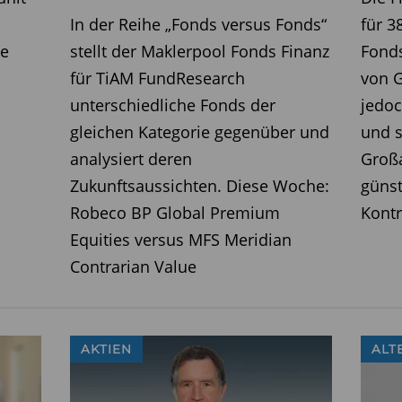
In der Reihe „Fonds versus Fonds“
für 3
ie
stellt der Maklerpool Fonds Finanz
Fond
für TiAM FundResearch
von 
unterschiedliche Fonds der
jedoc
gleichen Kategorie gegenüber und
und s
analysiert deren
Großa
Zukunftsaussichten. Diese Woche:
günst
Robeco BP Global Premium
Kontr
Equities versus MFS Meridian
Contrarian Value
AKTIEN
ALT