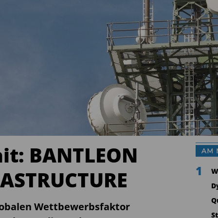
ait: BANTLEON
AM 
1
RASTRUCTURE
W
D
Q
globalen Wettbewerbsfaktor
S