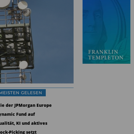
MEISTEN GELESEN
ie der JPMorgan Europe
ynamic Fund auf
ualität, KI und aktives
tock-Picking setzt