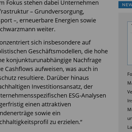
 „Im Fokus stehen dabei Unternehmen
NEW
frastruktur – Grundversorgung,
port –, erneuerbare Energien sowie
o Schwarzmann weiter.
zentriert sich insbesondere auf
stischen Geschäftsmodellen, die hohe
eine konjunkturunabhängige Nachfrage
re Cashflows aufweisen, was auch in
Fo
chutz resultiere. Darüber hinaus
Ma
achhaltigen Investitionsansatz, der
Ve
unternehmensspezifischen ESG-Analysen
In
ngerfristig einen attraktiven
Mi
ndenerträge sowie ein
un
haltigkeitsprofil zu erzielen.“
La