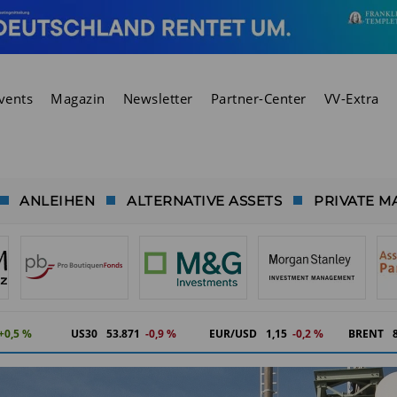
vents
Magazin
Newsletter
Partner-Center
VV-Extra
ANLEIHEN
ALTERNATIVE ASSETS
PRIVATE M
+0,5 %
US30
53.871
-0,9 %
EUR/USD
1,15
-0,2 %
BRENT