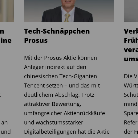
en
Tech-Schnäppchen
Ver
eine
Prosus
Frü
ver
Mit der Prosus Aktie können
umsetz
Anleger indirekt auf den
chinesischen Tech-Giganten
Die V
Tencent setzen – und das mit
Württ
t
deutlichem Abschlag. Trotz
Schut
attraktiver Bewertung,
minde
umfangreicher Aktienrückkäufe
Spar
 an
und wachstumsstarker
Refer
 und
Digitalbeteiligungen hat die Aktie
der F