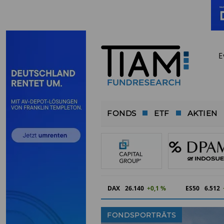
E
FONDS
ETF
AKTIEN
DAX
26.140
+0,1 %
ES50
6.512
FONDSPORTRÄTS