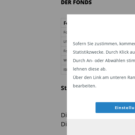
DER FONDS
Fondsname
BANTLEO
Fondsstart
20.06.2019
Lfd. Fondskosten
0,97 % (TER)
Sofern Sie zustimmen, kommen 
Fondsvolumen
71,0 Mio. €
Statistikzwecke. Durch Klick 
Durch An- oder Abwählen stim
Wertzuw. 3 Jahre
4,31 % p. a.
lehnen diese ab.
ISIN
LU 198 951 54
Über den Link am unteren Rand
bearbeiten.
Stand: 31.03.2022
Einstell
Dieses Fondsportrait gehö
Die Gewinnerthemen für di