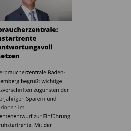
braucherzentrale:
hstartrente
antwortungsvoll
en ­ ­ ­ ­ ­ ­
erbraucherzentrale Baden-
emberg begrüßt wichtige
zvorschriften zugunsten der
rjährigen Sparern und
erinnen im
entenentwurf zur Einführung
rühstartrente. Mit der