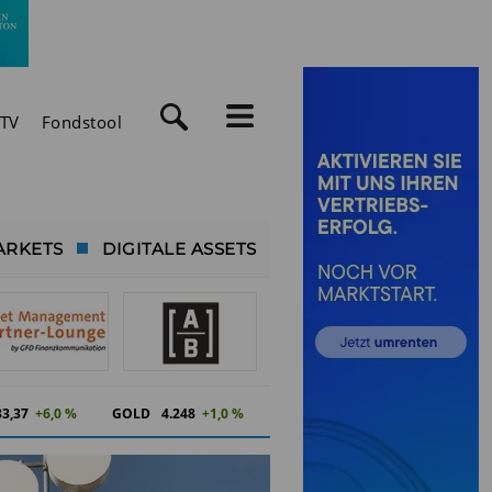
TV
Fondstool
ARKETS
DIGITALE ASSETS
83,37
+6,0 %
GOLD
4.248
+1,0 %