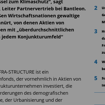
sel zum Klimaschutz“, sagt
2
Leiter Partnervertrieb bei Bantleon.
U
ßen Wirtschaftsnationen gewaltige
G
hnürt, von denen Aktien von
M
en mit „überdurchschnittlichen
3
H
n jedem Konjunkturumfeld“
d
F
z
4
W
b
RA-STRUCTURE ist ein
5
nfonds, der vornehmlich in Aktien von
S
rukturunternehmen investiert, die
I
orderungen des demografischen
e, der Urbanisierung und der