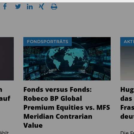
FONDSPORTRÄTS
AKT
n
Fonds versus Fonds:
Hug
auf
Robeco BP Global
das
Premium Equities vs. MFS
Fra
Meridian Contrarian
deut
Value
ählt
Die F