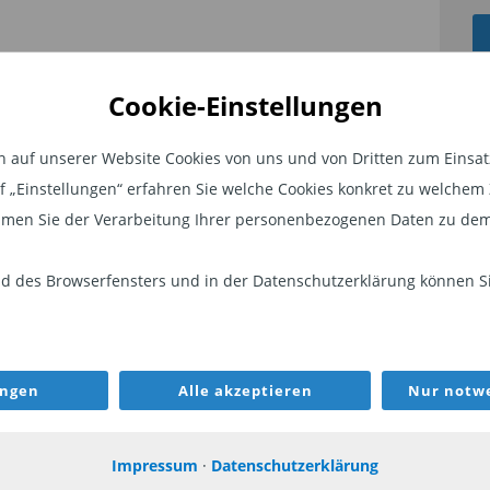
N SELECT INFRASTRUCTURE
Cookie-Einstellungen
auf unserer Website Cookies von uns und von Dritten zum Einsatz.
auf „Einstellungen“ erfahren Sie welche Cookies konkret zu welch
men Sie der Verarbeitung Ihrer personenbezogenen Daten zu dem
4 7
 des Browserfensters und in der Datenschutzerklärung können Sie
ungen
Alle akzeptieren
Nur notwe
rt zur "TiAM Round Table Megatrends:
eses Jahrzehnt" -
Teil 1 lesen Sie hier
.
Impressum
·
Datenschutzerklärung