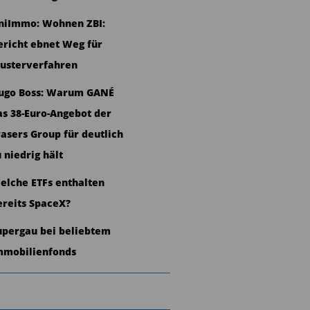
niImmo: Wohnen ZBI:
ericht ebnet Weg für
usterverfahren
ugo Boss: Warum GANÉ
as 38-Euro-Angebot der
rasers Group für deutlich
u niedrig hält
elche ETFs enthalten
ereits SpaceX?
upergau bei beliebtem
mmobilienfonds