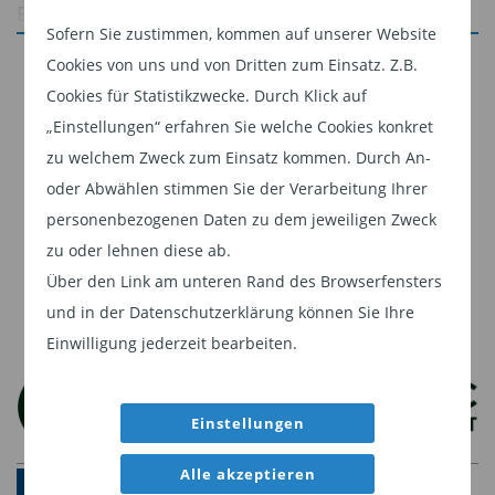
Bedeutung sind. Insofern werden Vorhersagen
Sofern Sie zustimmen, kommen auf unserer Website
im Währungsbereich oftmals zu einer
Jetzt weiterlesen
Cookies von uns und von Dritten zum Einsatz. Z.B.
fortwährenden Übung in Demut.
Cookies für Statistikzwecke. Durch Klick auf
Dieser Inhalt ist für professionelle Anleger
„Einstellungen“ erfahren Sie welche Cookies konkret
Trotz dieser Schwierigkeiten bei der Vorhersage
bestimmt. Mit Klick auf "Weiter" bestätigen
zu welchem Zweck zum Einsatz kommen. Durch An-
kommt man nicht umhin, zu versuchen zu
Sie, dass Sie ein professioneller Anleger sind
oder Abwählen stimmen Sie der Verarbeitung Ihrer
verstehen, was vor sich geht. Vor allem heute, da
und stimmen unserer
Datenschutzerklärung
personenbezogenen Daten zu dem jeweiligen Zweck
die Trends von 2017 sich zu Beginn dieses Jahres
zu.
zu oder lehnen diese ab.
fortzusetzen scheinen.
Über den Link am unteren Rand des Browserfensters
Weiter
Die kurzfristige Stärke des US-Dollar Ende 2016
und in der Datenschutzerklärung können Sie Ihre
nach der Wahl von Donald Trump entsprach
Einwilligung jederzeit bearbeiten.
einer ziemlich einfachen und wörtlichen
Auslegung des Versprechens des
Einstellungen
republikanischen Präsidentschaftskandidaten:
Alle akzeptieren
der Stärkung der Leistungsfähigkeit der US-
PARTNERBEREICH