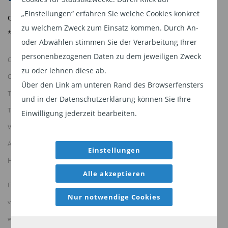
„Einstellungen“ erfahren Sie welche Cookies konkret
Quelle: Carmignac, 30/06/2026
zu welchem Zweck zum Einsatz kommen. Durch An-
*Daten zum 31.12.2025
oder Abwählen stimmen Sie der Verarbeitung Ihrer
personenbezogenen Daten zu dem jeweiligen Zweck
CARMIGNAC GESTION Luxembourg
zu oder lehnen diese ab.
City Link - 7, rue de la Chapelle - L-1325 Luxembourg
Über den Link am unteren Rand des Browserfensters
Tel : (+352) 46 70 60 1
und in der Datenschutzerklärung können Sie Ihre
Tochtergesellschaft der Carmignac Gestion.
Einwilligung jederzeit bearbeiten.
Von der CSSF zugelassene Investmentfondsverwaltungsgesellschaft
Aktiengesellschaft mit einem Grundkapital von 23.000.000 Euro -
Einstellungen
Handelsregister Luxembourg B67549
Alle akzeptieren
Für ​Werbezwecke. Dieses Dokument darf weder ganz noch teilweise ohne
Nur notwendige Cookies
vorherige Genehmigung durch die Verwaltungsgesellschaft reproduziert
werden.