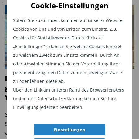
Cookie-Einstellungen
PERSONAL NEWS
Sofern Sie zustimmen, kommen auf unserer Website
Cookies von uns und von Dritten zum Einsatz. Z.B.
Cookies für Statistikzwecke. Durch Klick auf
„Einstellungen“ erfahren Sie welche Cookies konkret
zu welchem Zweck zum Einsatz kommen. Durch An-
oder Abwählen stimmen Sie der Verarbeitung Ihrer
personenbezogenen Daten zu dem jeweiligen Zweck
Bellevue Asset Management
zu oder lehnen diese ab.
gewinnt erfahrenen
Über den Link am unteren Rand des Browserfensters
Vertriebsexperten
und in der Datenschutzerklärung können Sie Ihre
Einwilligung jederzeit bearbeiten.
Seit dem 1. Juli 2026 verstärkt Michael Jöhr als
Senior Sales Schweiz und Österreich das Team
Einstellungen
von Bellevue Asset Management.