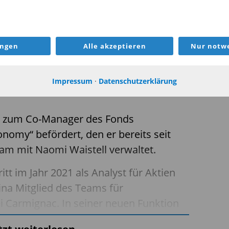
conomy“ und verstärkt sein
e Aufnahme von drei Analysten.
ungen
Alle akzeptieren
Nur notwe
AGER DES FONDS „CARMIGNAC CHINA
Impressum
·
Datenschutzerklärung
RT
o zum Co-Manager des Fonds
omy“ befördert, den er bereits seit
am mit Naomi Waistell verwaltet.
ritt im Jahr 2021 als Analyst für Aktien
ina Mitglied des Teams für
 Carmignac. In seiner neuen Funktion
ruktion beitragen sowie bei