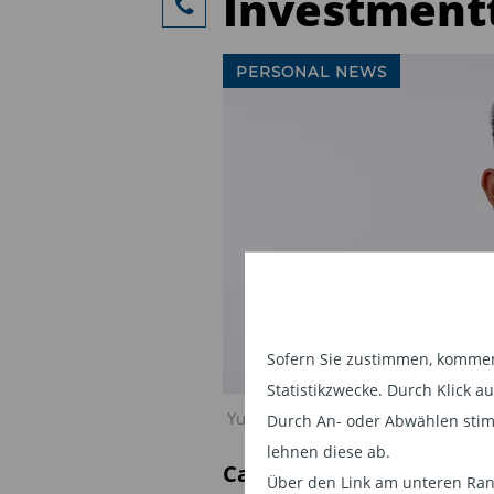
Investmen
PERSONAL NEWS
Sofern Sie zustimmen, kommen 
Statistikzwecke. Durch Klick 
Yunfan Bao, Co-Manager des Fond
Durch An- oder Abwählen stim
lehnen diese ab.
Carmignac ernennt eine
Über den Link am unteren Rand