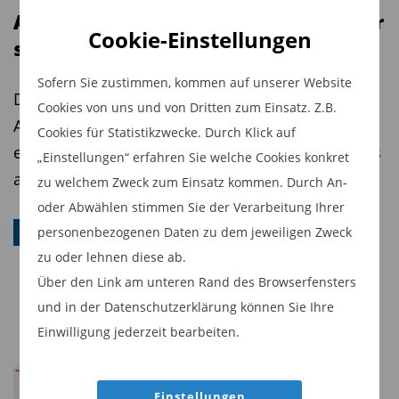
Fondsinvestments. (
Altersvorsorgedepot: Diese Anbieter
jk
)
Cookie-Einstellungen
stehen schon in den Startlöchern
Diesen Beitrag teilen:
Sofern Sie zustimmen, kommen auf unserer Website
Die Zertifizierung von staatlich geförderten
Cookies von uns und von Dritten zum Einsatz. Z.B.
Altersvorsorgedepots privater Anbieter beginnt
Cookies für Statistikzwecke. Durch Klick auf
erst im Herbst. Doch die Branche arbeitet bereits
„Einstellungen“ erfahren Sie welche Cookies konkret
an passenden Lösungen.
zu welchem Zweck zum Einsatz kommen. Durch An-
oder Abwählen stimmen Sie der Verarbeitung Ihrer
personenbezogenen Daten zu dem jeweiligen Zweck
ALTERSVORSORGE
zu oder lehnen diese ab.
Über den Link am unteren Rand des Browserfensters
und in der Datenschutzerklärung können Sie Ihre
Einwilligung jederzeit bearbeiten.
Einstellungen