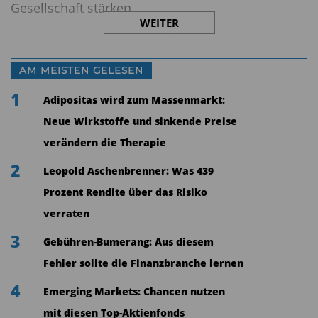
Gesellschaft stärken.
WEITER
Die Reform sieht unter anderem ein neues
Altersvorsorgedepot vor, das den
AM MEISTEN GELESEN
Vermögensaufbau mit stärkerem
1
Adipositas wird zum Massenmarkt:
Kapitalmarktbezug erleichtern soll. Gerade der
Neue Wirkstoffe und sinkende Preise
Verzicht auf starre Garantievorgaben gilt seit
verändern die Therapie
Jahren als zentrale Forderung vieler Anbieter, da
klassische Garantien in Zeiten niedriger Zinsen
2
Leopold Aschenbrenner: Was 439
die Renditechancen erheblich begrenzen.
Prozent Rendite über das Risiko
verraten
Staatliches Angebot wird kritisch gesehen
3
Gebühren-Bumerang: Aus diesem
Kritisch blickt die Branche allerdings auf das
Fehler sollte die Finanzbranche lernen
geplante staatliche Altersvorsorgedepot. Hier
4
Emerging Markets: Chancen nutzen
seien weiterhin zahlreiche Fragen offen,
mit diesen Top-Aktienfonds