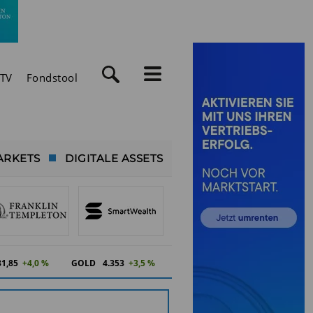
TV
Fondstool
ARKETS
DIGITALE ASSETS
81,85
+4,0 %
GOLD
4.353
+3,5 %