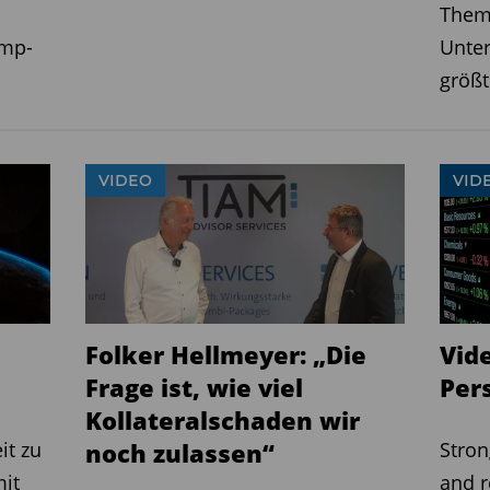
Thema
ump-
Unte
größt
VIDEO
VID
Folker Hellmeyer: „Die
Vide
Frage ist, wie viel
Pers
Kollateralschaden wir
it zu
noch zulassen“
Stron
mit
and r