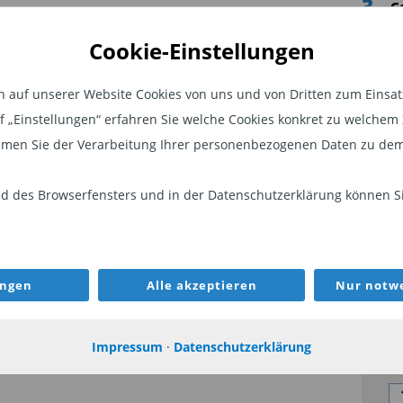
3
G
d
Cookie-Einstellungen
F
4
auf unserer Website Cookies von uns und von Dritten zum Einsatz.
E
auf „Einstellungen“ erfahren Sie welche Cookies konkret zu welch
C
men Sie der Verarbeitung Ihrer personenbezogenen Daten zu dem
T
5
„
 des Browserfensters und in der Datenschutzerklärung können Sie
s
r
ungen
Alle akzeptieren
Nur notwe
NEW
Impressum
·
Datenschutzerklärung