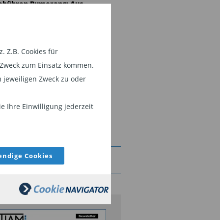
ebühren-Bumerang: Aus
iesem Fehler sollte die
inanzbranche lernen
 Z.B. Cookies für
merging Markets:
em Zweck zum Einsatz kommen.
hancen nutzen mit diesen
 jeweiligen Zweck zu oder
op-Aktienfonds
Dividendenstrategien
 Ihre Einwilligung jederzeit
ind heute mehr als eine
eine Ertragsquelle“
ndige Cookies
SLETTER