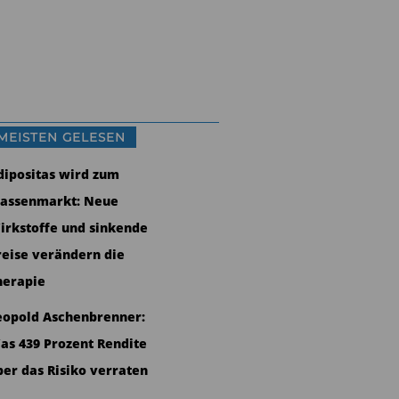
MEISTEN GELESEN
dipositas wird zum
assenmarkt: Neue
irkstoffe und sinkende
reise verändern die
herapie
eopold Aschenbrenner:
as 439 Prozent Rendite
ber das Risiko verraten