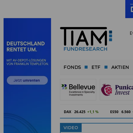
E
FONDS
ETF
AKTIEN
DAX
26.425
+1,1 %
ES50
6.560
VIDEO