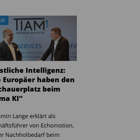
EO
tliche Intelligenz:
e Europäer haben den
chauerplatz beim
ma KI“
min Lange erklärt als
äftsführer von Echomotion,
er Nachholbedarf beim