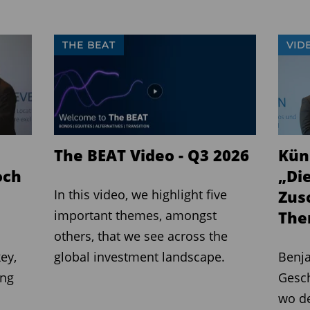
THE BEAT
VID
The BEAT Video - Q3 2026
Küns
och
„Di
In this video, we highlight five
Zus
important themes, amongst
The
others, that we see across the
ey,
global investment landscape.
Benja
ung
Gesch
wo d