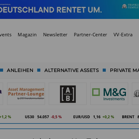
vents
Magazin
Newsletter
Partner-Center
VV-Extra
ANLEIHEN
ALTERNATIVE ASSETS
PRIVATE M
+1,2 %
US30
54.057
-0,5 %
EUR/USD
1,16
+0,2 %
BRENT