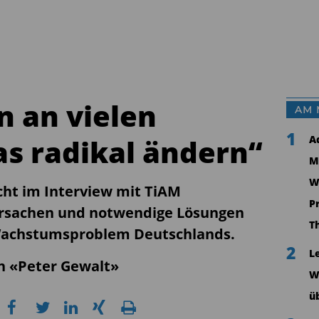
 an vielen
AM 
1
as radikal ändern“
A
M
W
cht im Interview mit TiAM
P
rsachen und notwendige Lösungen
T
 Wachstumsproblem Deutschlands.
2
L
on «Peter Gewalt»
W
ü