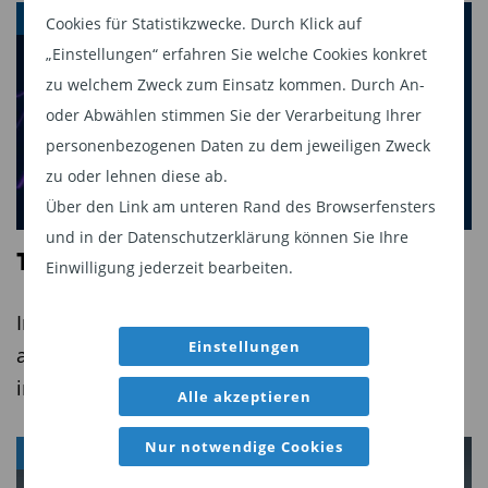
THE BEAT
Cookies für Statistikzwecke. Durch Klick auf
„Einstellungen“ erfahren Sie welche Cookies konkret
zu welchem Zweck zum Einsatz kommen. Durch An-
oder Abwählen stimmen Sie der Verarbeitung Ihrer
personenbezogenen Daten zu dem jeweiligen Zweck
zu oder lehnen diese ab.
Über den Link am unteren Rand des Browserfensters
und in der Datenschutzerklärung können Sie Ihre
The BEAT Video - Q3 2026
Einwilligung jederzeit bearbeiten.
In this video, we highlight five important themes,
Einstellungen
amongst others, that we see across the global
investment landscape.
Alle akzeptieren
Nur notwendige Cookies
AKTIEN