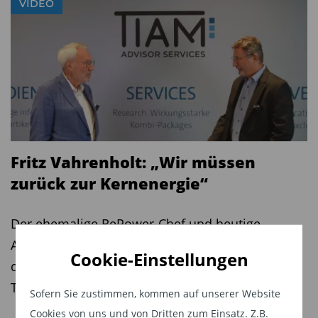
VIDEO
Fritz Vahrenholt: „Wir müssen
zurück zur Kernenergie“
Der ehemalige RePower-Chef und heutige
Aufsichtsratschef der Aurubis AG, kritisiert den
Cookie-Einstellungen
deutschen Alleingang bei der Energiepolitik im
TiAM FundResearch-Interview scharf.
Sofern Sie zustimmen, kommen auf unserer Website
Cookies von uns und von Dritten zum Einsatz. Z.B.