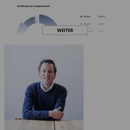
WEITER
Die Portfoliostrukturen aus dem Jahr 2024 zeigen,
dass Vermögensverwalter auf wachsende
Herausforderungen reagiert haben. Der
Aktienanteil ist weiter gestiegen und erreicht mit
rund 63 Prozent einen neuen Höchststand,
während sich Renten nach dem massiven