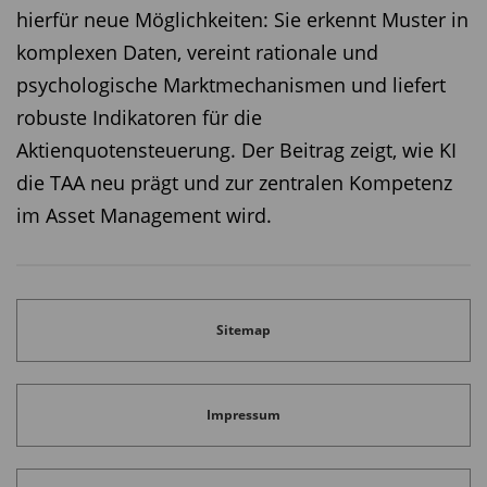
Die vollständige Studie steht unter folgendem Link
hierfür neue Möglichkeiten: Sie erkennt Muster in
zum Download bereit:
TMVV 2025
komplexen Daten, vereint rationale und
psychologische Marktmechanismen und liefert
robuste Indikatoren für die
Aktienquotensteuerung. Der Beitrag zeigt, wie KI
Diesen Beitrag teilen:
die TAA neu prägt und zur zentralen Kompetenz
im Asset Management wird.
Sitemap
Impressum