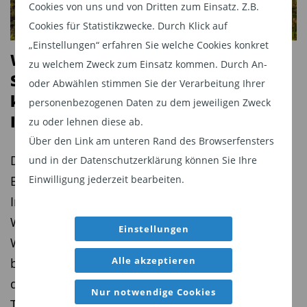
die absolute Performance einzelner Strategien
Cookies von uns und von Dritten zum Einsatz. Z.B.
Cookies für Statistikzwecke. Durch Klick auf
als vielmehr die generelle Einordnung von
„Einstellungen“ erfahren Sie welche Cookies konkret
Ergebnissen. Über mehrere Jahre hinweg
Wie bewertet man ein Wind- oder
zu welchem Zweck zum Einsatz kommen. Durch An-
konnten nur vergleichsweise wenige Strategien
Solarprojekt? Die Bedeutung
oder Abwählen stimmen Sie der Verarbeitung Ihrer
ihre individuell konstruierten Benchmarks
konservativer DCF-Modelle für
personenbezogenen Daten zu dem jeweiligen Zweck
übertreffen. Dieses Ergebnis ist jedoch nicht
Infrastrukturinvestitionen
zu oder lehnen diese ab.
primär als Leistungsurteil zu lesen, sondern als
Über den Link am unteren Rand des Browserfensters
Hinweis auf außergewöhnliche
Die Bewertung von Infrastrukturprojekten im
und in der Datenschutzerklärung können Sie Ihre
Marktbedingungen. Die vergangenen Jahre waren
Einwilligung jederzeit bearbeiten.
Bereich der erneuerbaren Energien stellt
geprägt von Ereignissen, die klassische
Investoren vor eine zentrale Herausforderung:
Risikomodelle und historische Annahmen infrage
Wie lässt sich der wirtschaftliche Wert eines
Einstellungen
gestellt haben. Selbst konservative Strategien
Wind- oder Solarparks möglichst realistisch
boten in der Zinswende 2022 keinen
Alle akzeptieren
bestimmen, wenn ein Großteil der Erträge erst in
verlässlichen Schutz, während chancenorientierte
der Zukunft erwirtschaftet wird? Ein Betrag von
Nur notwendige Cookies
Ansätze stark von kurzfristigen Marktphasen
Thomas Hartauer, Gründer und Vorstandschef