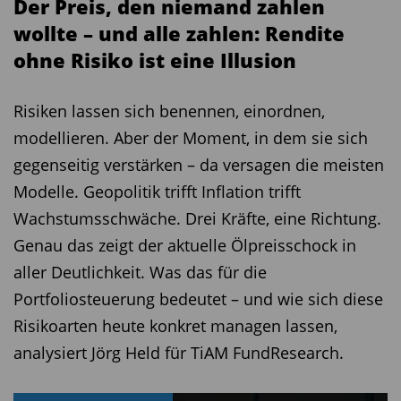
Der Preis, den niemand zahlen
In Summe zeichnen die Ergebnisse der Studie
wollte – und alle zahlen: Rendite
das Bild einer Branche, die sich weniger in einer
ohne Risiko ist eine Illusion
Performancekrise als vielmehr in einer Phase
struktureller Neujustierung befindet.
Risiken lassen sich benennen, einordnen,
Vermögensverwalter müssen auch in den
modellieren. Aber der Moment, in dem sie sich
nächsten Jahren unter Bedingungen arbeiten, in
gegenseitig verstärken – da versagen die meisten
denen klassische Steuerungsgrößen an
Modelle. Geopolitik trifft Inflation trifft
Aussagekraft verlieren, Reaktionszeiten kürzer
Wachstumsschwäche. Drei Kräfte, eine Richtung.
werden und externe Schocks jederzeit auftreten
Genau das zeigt der aktuelle Ölpreisschock in
können. Der Trendmonitor macht damit vor
aller Deutlichkeit. Was das für die
allem eines sichtbar: Die zentrale
Portfoliosteuerung bedeutet – und wie sich diese
Herausforderung der Vermögensverwaltung liegt
Risikoarten heute konkret managen lassen,
aktuell nicht in der Suche nach dem nächsten
analysiert Jörg Held für TiAM FundResearch.
Renditetreiber, sondern im Umgang mit
Komplexität. Orientierung zu geben, Risiken