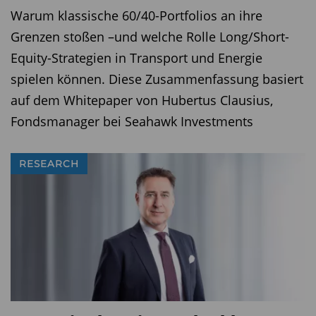
Gründen der Diversifikation, Stabilität und
Warum klassische 60/40-Portfolios an ihre
langfristigen Wertschöpfung gefragt. Das
Grenzen stoßen –und welche Rolle Long/Short-
klassische 60/40-Portfolio gilt vielen nicht mehr
Equity-Strategien in Transport und Energie
als ausreichend, Vermögensverwalter könnten
spielen können. Diese Zusammenfassung basiert
zukünftig daher noch stärker alternative Anlagen
auf dem Whitepaper von Hubertus Clausius,
in ihr Portfolio aufnehmen. Damit verbunden
Fondsmanager bei Seahawk Investments
sind neue Herausforderungen: längere
Kapitalbindungen, eingeschränkte Liquidität,
RESEARCH
fragmentierte Informationsflüsse. Für
Vermögensverwalter bedeutet das zusätzliche
Anforderungen an Transparenz und
Dokumentation.
Vermögensverwaltung unter strukturellem
Druck