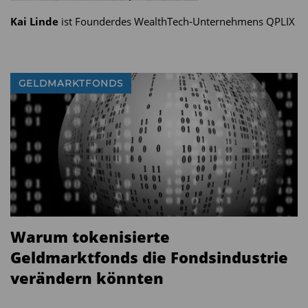
Bedeutungsverlust der Zinswende wieder
Kai Linde
ist Founderdes WealthTech-Unternehmens QPLIX
stabilisiert haben. Auffällig ist zudem der
Rückgang der Liquiditätsquoten auf ein historisch
niedriges Niveau.
GELDMARKTFONDS
Warum tokenisierte
Geldmarktfonds die Fondsindustrie
verändern könnten
Gleichzeitig verdeutlicht der hohe US-Anteil in