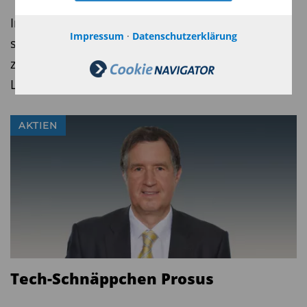
Im aktuellen Marktumfeld rückt ein Segment
Impressum
·
Datenschutzerklärung
stärker in den Fokus, das lange Zeit im Schatten
zyklischer Industriewerte stand: die globale
Logistikinfrastruktur.
AKTIEN
Tech-Schnäppchen Prosus