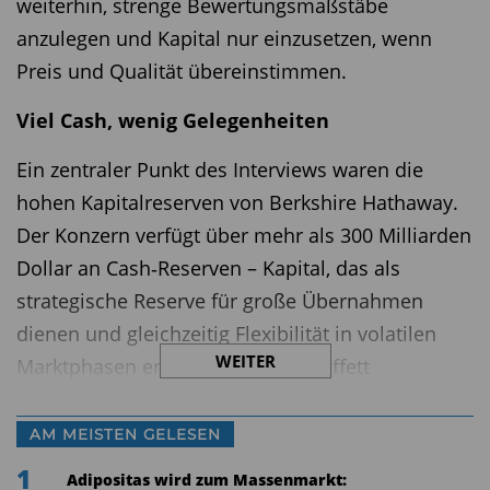
weiterhin, strenge Bewertungsmaßstäbe
anzulegen und Kapital nur einzusetzen, wenn
Preis und Qualität übereinstimmen.
Viel Cash, wenig Gelegenheiten
Ein zentraler Punkt des Interviews waren die
hohen Kapitalreserven von Berkshire Hathaway.
Der Konzern verfügt über mehr als 300 Milliarden
Dollar an Cash‑Reserven – Kapital, das als
strategische Reserve für große Übernahmen
dienen und gleichzeitig Flexibilität in volatilen
WEITER
Marktphasen ermöglichen soll. Buffett
unterstrich, dass Bargeld zwar langfristig ein
schlechtes Investment sei, aber als „Sauerstoff“
AM MEISTEN GELESEN
fungiere, den man in Krisen dringend benötige.
1
Adipositas wird zum Massenmarkt: