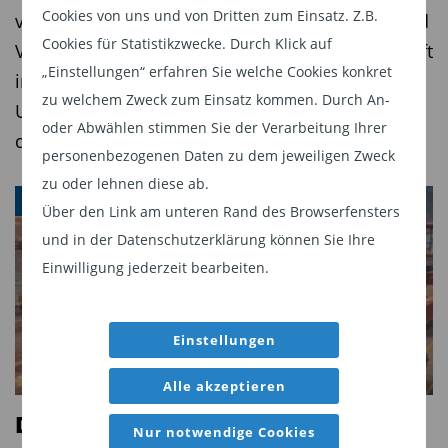
Cookies von uns und von Dritten zum Einsatz. Z.B.
versuchen, die zukünftigen großen Gewinner und
Cookies für Statistikzwecke. Durch Klick auf
Verlierer zu bestimmen. Sie dürften sich dabei oft
„Einstellungen“ erfahren Sie welche Cookies konkret
irren – wie so oft in Zeiten technologischer
zu welchem Zweck zum Einsatz kommen. Durch An-
Umbrüche. Für Value-Investoren entstehen
oder Abwählen stimmen Sie der Verarbeitung Ihrer
dadurch attraktive Gelegenheiten.
personenbezogenen Daten zu dem jeweiligen Zweck
zu oder lehnen diese ab.
VALUE
Über den Link am unteren Rand des Browserfensters
und in der Datenschutzerklärung können Sie Ihre
Einwilligung jederzeit bearbeiten.
Einstellungen
Alle akzeptieren
Deep Value auf hoher See
Nur notwendige Cookies