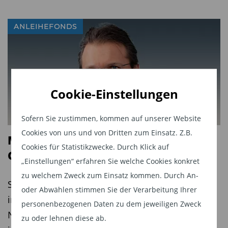
ANLEIHEFONDS
Cookie-Einstellungen
Sofern Sie zustimmen, kommen auf unserer Website
Cookies von uns und von Dritten zum Einsatz. Z.B.
Mit aktiver Anleiheselektion den
Cookies für Statistikzwecke. Durch Klick auf
Geldmarkt schlagen
„Einstellungen“ erfahren Sie welche Cookies konkret
zu welchem Zweck zum Einsatz kommen. Durch An-
Statt lediglich auf den Geldmarkt zu setzen,
oder Abwählen stimmen Sie der Verarbeitung Ihrer
investiert das Fondsmanagerteam um Benjamin
personenbezogenen Daten zu dem jeweiligen Zweck
Noisser beim Robus Short Maturity Fund gezielt
zu oder lehnen diese ab.