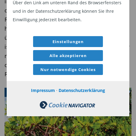
in kurzlaufende Unternehmensanleihen, bei
Über den Link am unteren Rand des Browserfensters
denen er eine vorzeitige Refinanzierung oder
und in der Datenschutzerklärung können Sie Ihre
Rückzahlung erwartet. Das Ziel: eine deutlich
Einwilligung jederzeit bearbeiten.
höhere Rendite als der Geldmarkt – bei
überschaubaren Kursschwankungen. Der Fonds
Einstellungen
ist jüngst drei Jahre alt geworden und wird daher
nun auch für institutionelle Anleger interessant,
Alle akzeptieren
die oftmals erst in Fonds mit diesem Track
Nur notwendige Cookies
Record investieren dürfen.
Impressum
·
Datenschutzerklärung
WEBINAR