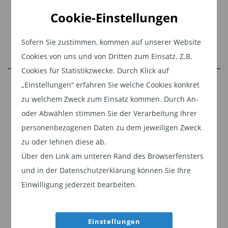
Widerstandsfähigkeit der Schwellenländeranleihen im
Cookie-Einstellungen
Vergleich zu früheren Krisenphasen.
Sofern Sie zustimmen, kommen auf unserer Website
Diese Anlageklasse profitiert weiterhin von sich
Cookies von uns und von Dritten zum Einsatz. Z.B.
verbessernden Fundamentaldaten in vielen
Cookies für Statistikzwecke. Durch Klick auf
Schwellenländern, gestützt durch attraktive Carry-
Jetzt weiterlesen
„Einstellungen“ erfahren Sie welche Cookies konkret
Erträge, niedrigere Realrenditen in den USA und einen
zu welchem Zweck zum Einsatz kommen. Durch An-
Dieser Inhalt ist für professionelle Anleger
schwächeren Dollar.
oder Abwählen stimmen Sie der Verarbeitung Ihrer
bestimmt. Mit Klick auf "Weiter" bestätigen
Unsere Positionierung bleibt konstruktiv, aber selektiv:
personenbezogenen Daten zu dem jeweiligen Zweck
Sie, dass Sie ein professioneller Anleger sind
Wir bevorzugen High Yield-Staatsanleihen und
zu oder lehnen diese ab.
und stimmen unserer
Datenschutzerklärung
ausgewählte Währungsanlagen, die von der Carry-
Über den Link am unteren Rand des Browserfensters
zu.
Strategie und sich verbessernden Fundamentaldaten
und in der Datenschutzerklärung können Sie Ihre
profitieren, während wir bei lokalen Zinsen weiterhin
Einwilligung jederzeit bearbeiten.
Weiter
zurückhaltend sind, da hohe Ölpreise und
Inflationsdruck in einigen Ländern Zinserhöhungszyklen
Einstellungen
auslösen könnten.