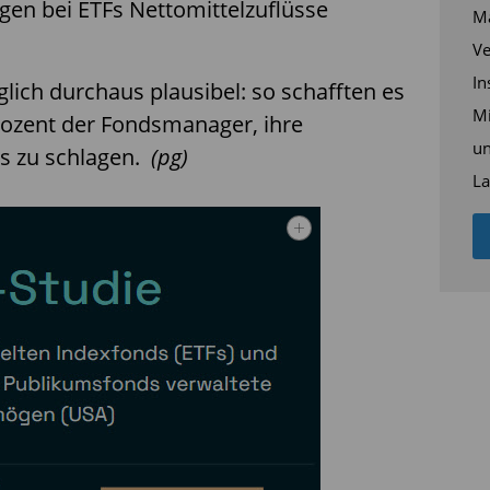
gen bei ETFs Nettomittelzuflüsse
Ma
Ve
In
ich durchaus plausibel: so schafften es
Mi
Prozent der Fondsmanager, ihre
un
es zu schlagen.
(pg)
La