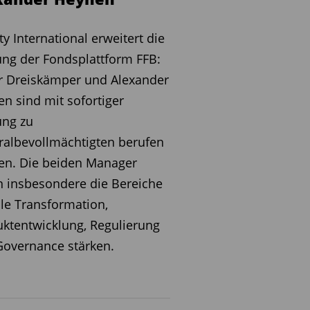
ity International erweitert die
ng der Fondsplattform FFB:
r Dreiskämper und Alexander
n sind mit sofortiger
ung zu
albevollmächtigten berufen
en. Die beiden Manager
n insbesondere die Bereiche
ale Transformation,
ktentwicklung, Regulierung
overnance stärken.