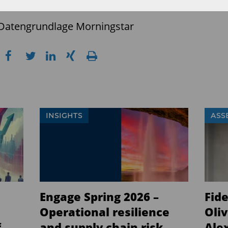
; Datengrundlage Morningstar
INSIGHTS
ASS
Engage Spring 2026 –
Fide
Operational resilience
Oli
f
and supply chain risk
Ale