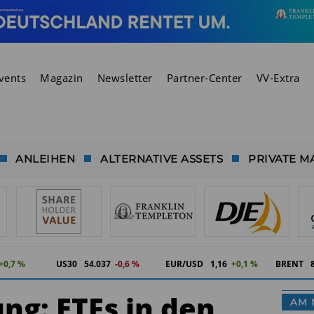
vents
Magazin
Newsletter
Partner-Center
VV-Extra
ANLEIHEN
ALTERNATIVE ASSETS
PRIVATE M
+0,7 %
US30
54.037
-0,6 %
EUR/USD
1,16
+0,1 %
BRENT
g: ETFs in den
AM 