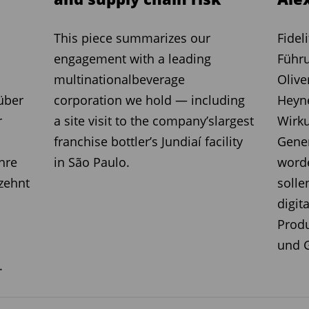
This piece summarizes our
Fidel
engagement with a leading
Führu
multinationalbeverage
Olive
 über
corporation we hold — including
Heyne
r
a site visit to the company’slargest
Wirk
franchise bottler’s Jundiaí facility
Gener
hre
in São Paulo.
word
rzehnt
solle
digit
Produ
und G
.