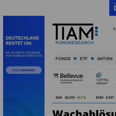
E
FONDS
ETF
AKTIEN
DAX
26.319
+0,7 %
ES50
6.527
Wachablösun