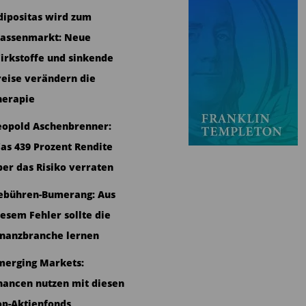
dipositas wird zum
assenmarkt: Neue
irkstoffe und sinkende
reise verändern die
herapie
eopold Aschenbrenner:
as 439 Prozent Rendite
ber das Risiko verraten
ebühren-Bumerang: Aus
iesem Fehler sollte die
inanzbranche lernen
merging Markets:
hancen nutzen mit diesen
op-Aktienfonds