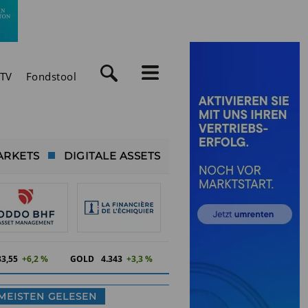
TV
Fondstool
ARKETS
DIGITALE ASSETS
83,55
+6,2 %
GOLD
4.343
+3,3 %
MEISTEN GELESEN