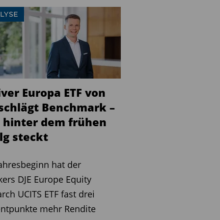
LYSE
iver Europa ETF von
 schlägt Benchmark –
 hinter dem frühen
lg steckt
Jahresbeginn hat der
kers DJE Europe Equity
rch UCITS ETF fast drei
entpunkte mehr Rendite