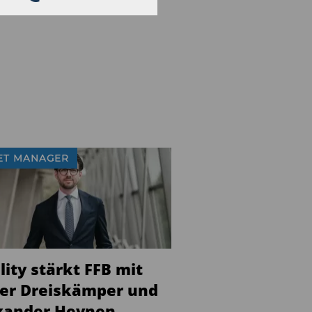
ET MANAGER
lity stärkt FFB mit
ver Dreiskämper und
xander Heynen