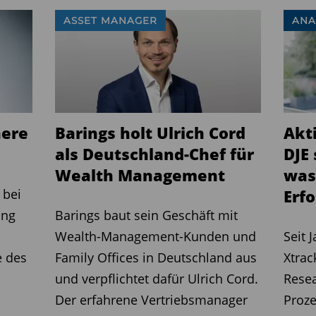
ASSET MANAGER
ANA
here
Barings holt Ulrich Cord
Akt
als Deutschland-Chef für
DJE
Wealth Management
was
 bei
Erfo
ung
Barings baut sein Geschäft mit
Wealth-Management-Kunden und
Seit 
e des
Family Offices in Deutschland aus
Xtrac
und verpflichtet dafür Ulrich Cord.
Resea
Der erfahrene Vertriebsmanager
Proz