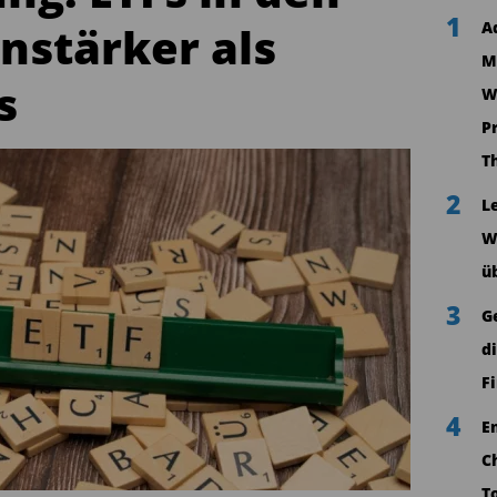
1
nstärker als
A
M
s
W
P
T
2
L
W
ü
3
G
d
F
4
E
C
T