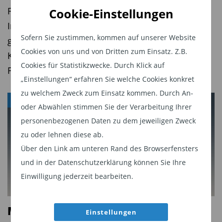
Der Fonds basiert auf einer Strategie, die
Finanzmärkten erfordern Reaktionen von
Cookie-Einstellungen
Wellington bereits seit 2022 umsetzt und die
Investoren und Fondsanbietern in Form von
rund 1,4 Milliarden US-Dollar verwaltet.
Sofern Sie zustimmen, kommen auf unserer Website
geänderten Strategien oder ganz anderen
Cookies von uns und von Dritten zum Einsatz. Z.B.
Konzepten. Teil 1 über die spannendsten
Osteuropa im Visier
Cookies für Statistikzwecke. Durch Klick auf
Fondsneuheiten.
„Einstellungen“ erfahren Sie welche Cookies konkret
In die Wachstumsregion Osteuropa investiert der
zu welchem Zweck zum Einsatz kommen. Durch An-
Aramea Aurora Equity (ISIN: DE000A41EDP3).
ANLEIHEFONDS
oder Abwählen stimmen Sie der Verarbeitung Ihrer
Fondsmanager Lars Dollmann konzentriert sich
personenbezogenen Daten zu dem jeweiligen Zweck
auf ­Zentral- und Osteuropa, Südosteuropa sowie
zu oder lehnen diese ab.
ausgewählte Grenz- und Nachbarmärkte,
Über den Link am unteren Rand des Browserfensters
darunter Polen, Tschechien, Ungarn und
und in der Datenschutzerklärung können Sie Ihre
Griechenland. Aus einem Anlageuniversum von
Einwilligung jederzeit bearbeiten.
über 1000 Titeln werden 25 bis 40 Titel selektiert.
Grundlage ist eine fundamentale Analyse, bei der
Mit aktiver Anleiheselektion den
Einstellungen
Cashflows, Wachstumspotenzial,