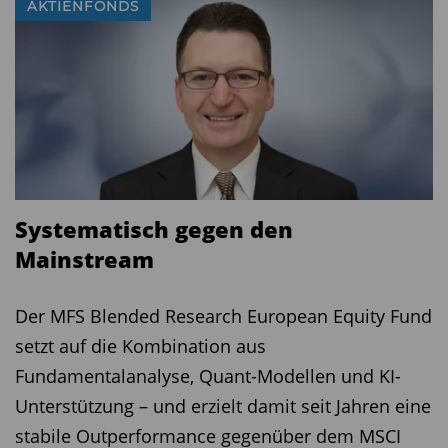
Globaler Core-Aktienfonds
AKTIENFONDS
Der Allspring (Lux) Worldwide Fund – Global
Equity Fund (ISIN: LU3297090865) ist als Core-
Baustein konzipiert. Manager John Campbell
verfolgt eine systematische Anlagestrategie mit
dem Ziel, über verschiedene Marktzyklen hinweg
ein konstantes Alpha zu erzielen und gleichzeitig
Systematisch gegen den
ein diszipliniertes Risikomanagement
Mainstream
sicherzustellen. Dabei kombiniert Campbell
quantitative Modelle mit fundamentaler Analyse,
Der MFS Blended Research European Equity Fund
um 80 bis 100 attraktiv bewertete
setzt auf die Kombination aus
Qualitätsunternehmen mit positiven Momentum-
Fundamentalanalyse, Quant-Modellen und KI-
Eigenschaften zu identifizieren. Neben der
Unterstützung – und erzielt damit seit Jahren eine
gezielten Einzeltitelauswahl berücksichtigt das
stabile Outperformance gegenüber dem MSCI
Management auch makroökonomische Faktoren.