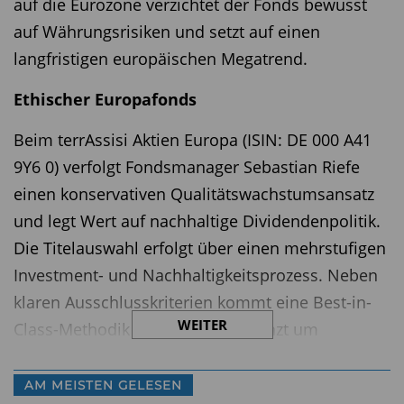
auf die Eurozone verzichtet der Fonds bewusst
auf Währungsrisiken und setzt auf einen
langfristigen europäischen Megatrend.
Ethischer Europafonds
Beim terrAssisi Aktien Europa (ISIN: DE 000 A41
9Y6 0) verfolgt Fondsmanager Sebastian Riefe
einen konservativen Qualitätswachstumsansatz
und legt Wert auf nachhaltige Dividendenpolitik.
Die Titelauswahl erfolgt über einen mehrstufigen
Investment- und Nachhaltigkeitsprozess. Neben
klaren Ausschlusskriterien kommt eine Best-in-
WEITER
Class-Methodik zum Einsatz, ergänzt um
unabhängige ESG-Ratings. Ziel ist es, ökologische
und soziale Aspekte konsequent in jede
AM MEISTEN GELESEN