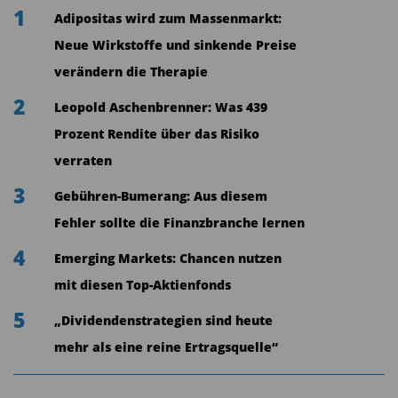
Anlageentscheidung zu integrieren. Wie bei allen
1
Adipositas wird zum Massenmarkt:
Produkten der terrAssisi-Reihe spielt auch beim
Neue Wirkstoffe und sinkende Preise
neuen Fonds der soziale Gedanke eine Rolle: Ein
verändern die Therapie
Teil der Verwaltungsvergütung fließt an das
2
Leopold Aschenbrenner: Was 439
Hilfswerk Franziskaner Helfen.
Prozent Rendite über das Risiko
Absoluter Zukunftsmarkt
verraten
Die Grünes Geld Vermögensmanagement hat mit
3
Gebühren-Bumerang: Aus diesem
dem GG Quantum (ISIN: DE 000 A41 EDL 2) den
Fehler sollte die Finanzbranche lernen
ersten aktiv gemanagten Aktienfonds in
4
Emerging Markets: Chancen nutzen
Deutschland mit Fokus auf Quantentechnologie
mit diesen Top-Aktienfonds
aufgelegt. Investiert wird global in
5
„Dividendenstrategien sind heute
Quantencomputing, Sensorik bis hin zu
mehr als eine reine Ertragsquelle“
Quantenkommunikation und Kryptografie. Ziel ist
es, An­legern Zugang zu einem der dynamischsten