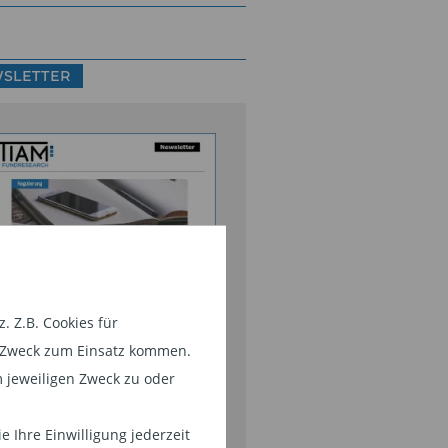
SLETTER
nds-Research und
 Z.B. Cookies für
rktanalysen,
em Zweck zum Einsatz kommen.
rmögensverwalter-Interviews,
 jeweiligen Zweck zu oder
side-Storys aus der Branche,
FID, 34f, u.v.m. Bleiben Sie mit
 Ihre Einwilligung jederzeit