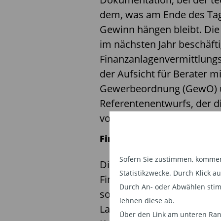
dem, was am Ende des Tag
Gewinn hängen bleibt. Die
im nächsten Jahr beschäft
Finanzanlagenvermittlung
der Aufsicht für Berater mi
Gewerbeordnung (GewO) u
Referentenentwurfs, der d
vorsieht.
FinVermV: Mehr Aufwand 
Sofern Sie zustimmen, kommen 
Die neue FinVermV tritt am 
Statistikzwecke. Durch Klick 
Finanzanlagenvermittler m
Durch An- oder Abwählen stim
sowie Honorar-Finanzanlag
lehnen diese ab.
Laut Verordnung müssen d
Über den Link am unteren Rand