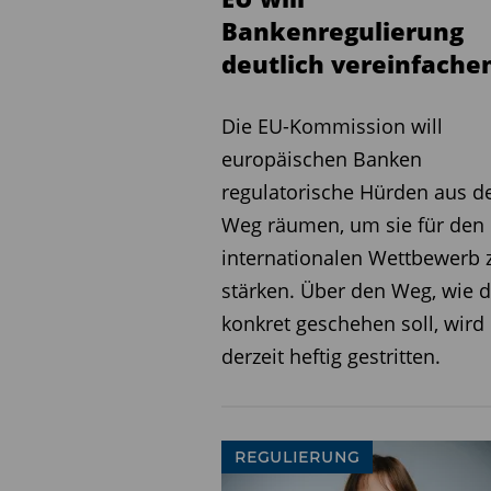
Aufzeichnungslösungen der
Bankenregulierung
hier von wenigen hundert 
deutlich vereinfache
Monat. Was Hoffnung macht
erste Cloud-Lösungen für 
Die EU-Kommission will
Kritischer ist eher die Re
europäischen Banken
Taping. Nach Meinung einig
regulatorische Hürden aus 
elektronischen Aufzeichn
Weg räumen, um sie für den
DSGVO-konform. So wird 
internationalen Wettbewerb 
erfahrungsgemäß auch übe
stärken. Über den Weg, wie 
immer ist eindeutig klar, 
konkret geschehen soll, wird
Gespräch endet und nicht
derzeit heftig gestritten.
Persönlichkeitsrechte von
mit gegebenenfalls rechtli
ersten juristischen Ause
REGULIERUNG
für Klarheit sorgen.