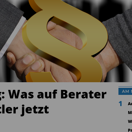
: Was auf Berater
AM 
1
ler jetzt
A
M
W
P