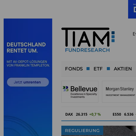
E
FONDS
ETF
AKTIEN
DAX
26.315
+0,7 %
ES50
6.536
REGULIERUNG