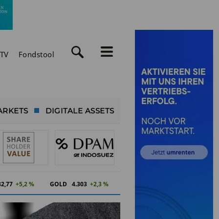
TV
Fondstool
ARKETS
DIGITALE ASSETS
82,77
+5,2 %
GOLD
4.303
+2,3 %