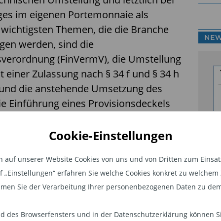
es im eigenen Portemonnaie als
 wichtigsten Themen, die die Branche
NEW
igen werden, sind die
sverordnung (FinVermV), die Umstellung
t einer Zulassung nach § 34 f und § 34 h
nd die anstehende Umsetzung des
ie Einführung eines Provisionsdeckels
Cookie-Einstellungen
und Rechtsunsicherheit
Fo
auf unserer Website Cookies von uns und von Dritten zum Einsatz.
1. August 2020 in Kraft und betrifft
Ma
auf „Einstellungen“ erfahren Sie welche Cookies konkret zu welch
it einer Zulassung nach § 34 f GewO
Ve
men Sie der Verarbeitung Ihrer personenbezogenen Daten zu dem
enberater mit einer §34h-Zulassung.
In
iese ihren Kunden gegenüber nun alle
Mi
 des Browserfensters und in der Datenschutzerklärung können Sie