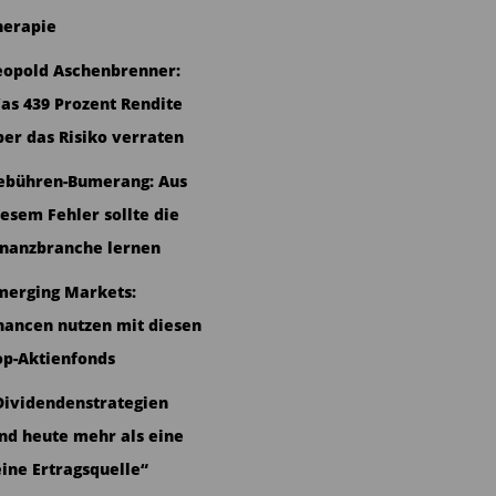
herapie
eopold Aschenbrenner:
as 439 Prozent Rendite
ber das Risiko verraten
ebühren-Bumerang: Aus
iesem Fehler sollte die
inanzbranche lernen
merging Markets:
hancen nutzen mit diesen
op-Aktienfonds
Dividendenstrategien
ind heute mehr als eine
eine Ertragsquelle“