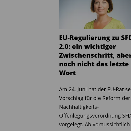
Übertragung der Aufsicht a
Noch werden Finanzanlage
Berater von den Industri
EU-Regulierung zu SF
Gewerbeämtern beaufsichti
2.0: ein wichtiger
Bundesanstalt für Finanzdi
Zwischenschritt, abe
Termin ist der 1. Januar 2
noch nicht das letzte
FinVermV in das Wertpapi
Wort
Vermittler und Berater we
BaFin registrieren lassen 
Am 24. Juni hat der EU-Rat s
vor allem das Thema Koste
Vorschlag für die Reform der
Umstellung keine Kostena
Nachhaltigkeits-
klargestellt, dass die Aufs
Offenlegungsverordnung SF
Gewerbetreibenden zu beza
vorgelegt. Ab voraussichtlich