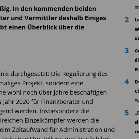
ißig. In den kommenden beiden
T
ater und Vermittler deshalb Einiges
2
L
bt einen Überblick über die
W
ü
3
G
d
F
tnis durchgesetzt: Die Regulierung des
4
maliges Projekt, sondern eine
E
che wohl noch über Jahre beschäftigen
C
 Jahr 2020 für Finanzberater und
T
ngend werden. Insbesondere die
5
„
lreichen Einzelkämpfer werden die
s
eim Zeitaufwand für Administration und
r
chnischen Umstellung und letztlich bei