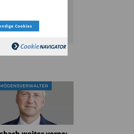
serem Newsletter auf dem
ufenden.
ndige Cookies
JETZT ABONNIEREN
MÖGENSVERWALTER
ssbach weiter vorne: