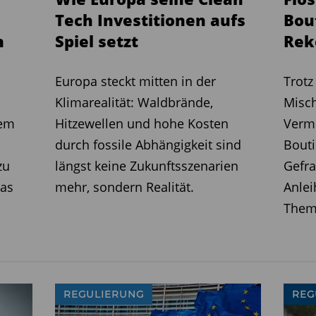
zeit brummt. Die Preisspanne reicht
Tech Investitionen aufs
Bou
bis zu mehreren tausend Euro im
n
Spiel setzt
Rek
: Der Markt ist in Bewegung. Es gibt
weniger als 100 Euro monatlich.
Europa steckt mitten in der
Trotz
chtsunsicherheit beim sogenannten
Klimarealität: Waldbrände,
Misch
er Experten ist die Vorschrift zur
dem
Hitzewellen und hohe Kosten
Verm
ung von Gesprächen nämlich nicht
durch fossile Abhängigkeit sind
Bouti
in Beratungsgesprächen
zu
längst keine Zukunftsszenarien
Gefra
r Persönliches geredet. Und nicht
das
mehr, sondern Realität.
Anlei
wann ein aufzeichnungspflichtiges
Them
 aufzunehmende Inhalte beginnen. Die
 Kunden könnten so berührt werden –
chen Folgen. Hier werden wohl erst die
inandersetzungen mit Beratungs-Kunden
REGULIERUNG
REG