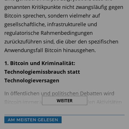
genannten Kritikpunkte nicht zwangsläufig gegen
Bitcoin sprechen, sondern vielmehr auf
gesellschaftliche, infrastrukturelle und
regulatorische Rahmenbedingungen
zurückzuführen sind, die über den spezifischen
Anwendungsfall Bitcoin hinausgehen.
1. Bitcoin und Kriminalität:
Technologiemissbrauch statt
Technologieversagen
In öffentlichen und politischen Debatten wird
WEITER
Bitcoin immer wieder mit kriminellen Aktivitäten
in Verbindung gebracht. So diente Bitcoin in der
Vergangenheit unter anderem als Zahlungsmittel
AM MEISTEN GELESEN
auf der berüchtigten Plattform "Silk Road" oder