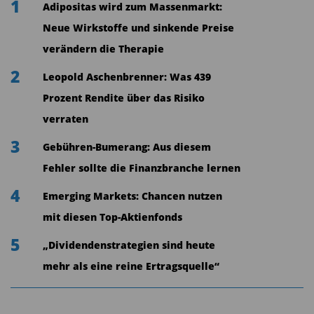
1
Adipositas wird zum Massenmarkt:
bei sogenannten "Ransomware"-Angriffen.
Neue Wirkstoffe und sinkende Preise
Daraus wird häufig der Schluss gezogen, Bitcoin
verändern die Therapie
diene primär der Anonymisierung und
2
Leopold Aschenbrenner: Was 439
Umgehung staatlicher Kontrolle.
Prozent Rendite über das Risiko
Diese Argumentation ist jedoch verkürzt.
verraten
Tatsächlich ist die Bitcoin-Blockchain öffentlich
3
Gebühren-Bumerang: Aus diesem
einsehbar und erlaubt – anders als Bargeld – eine
Fehler sollte die Finanzbranche lernen
vollständige Nachverfolgbarkeit von
4
Transaktionen. Strafverfolgungsbehörden wie
Emerging Markets: Chancen nutzen
das FBI oder Europol konnten mit Hilfe von
mit diesen Top-Aktienfonds
Blockchain-Analysefirmen wie Chainalysis
5
„Dividendenstrategien sind heute
mehrfach komplexe Geldwäsche- und
mehr als eine reine Ertragsquelle“
Erpressungsnetzwerke aufdecken (
Europol 2021
).
Zudem zeigt eine Untersuchung von Chainalysis