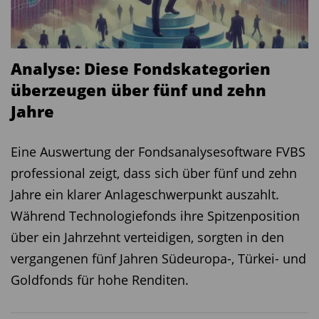
zunehmende "Verteilung" durch Marktteilnahmen
neuer Akteure, Adoption durch Emerging Markets
(z.B. in Nigeria, Venezuela oder Argentinien) und
Analyse: Diese Fondskategorien
Micro-Investment-Plattformen, die Bitcoin ab
überzeugen über fünf und zehn
wenigen Euro zugänglich machen (
Chainalysis
Jahre
Geography of Cryptocurrency Report 2022
).
3. Regulierung: Der Mythos vom rechtsfreien
Eine Auswertung der Fondsanalysesoftware FVBS
Raum
professional zeigt, dass sich über fünf und zehn
Jahre ein klarer Anlageschwerpunkt auszahlt.
Der Artikel betont, dass viele Akteure im Bitcoin-
Während Technologiefonds ihre Spitzenposition
Sektor außerhalb staatlicher Regulierung agieren
über ein Jahrzehnt verteidigen, sorgten in den
würden. Diese Kritik greift zu kurz, da die
vergangenen fünf Jahren Südeuropa-, Türkei- und
regulatorische Landschaft sich in den letzten
Goldfonds für hohe Renditen.
Jahren drastisch gewandelt hat.
Die EU hat mit MiCA (Markets in Crypto-Assets)