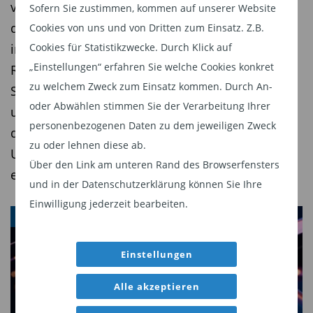
Vermögensklasse. Laut Daten der Deutschen
vergangenen Jahren Millionen Privatanleger in
Sofern Sie zustimmen, kommen auf unserer Website
Bundesbank aus dem Jahr 2021 besitzen die
den Markt gelockt. Niedrige Einstiegshürden,
Cookies von uns und von Dritten zum Einsatz. Z.B.
reichsten 10 Prozent der deutschen Haushalte
intuitive Apps und die Aussicht auf hohe
Cookies für Statistikzwecke. Durch Klick auf
rund 60 % des Gesamtvermögens (
Bundesbank
„Einstellungen“ erfahren Sie welche Cookies konkret
Renditen prägen das Bild. Doch eine aktuelle
Monatsbericht 03/2021
). Bei Immobilienbesitz
zu welchem Zweck zum Einsatz kommen. Durch An-
Studie des Frankfurt School Blockchain Center
ist die Ungleichverteilung besonders ausgeprägt:
oder Abwählen stimmen Sie der Verarbeitung Ihrer
und von intas.tech zeigt: Wer handelt, zahlt oft
In Deutschland besitzen die obersten 20 Prozent
personenbezogenen Daten zu dem jeweiligen Zweck
deutlich mehr als gedacht – und die
zu oder lehnen diese ab.
etwa 80 Prozentdes gesamten
Unterschiede zwischen den Anbietern sind
Über den Link am unteren Rand des Browserfensters
Immobilienvermögens (
DIW Wochenbericht
erheblich.
und in der Datenschutzerklärung können Sie Ihre
2020/31
). Im Aktienmarkt sieht es ähnlich aus: In
Einwilligung jederzeit bearbeiten.
den USA kontrollieren die reichsten 1 Prozent
KRYPTO-WÄHRUNGEN
mehr als 50 Prozent des Aktienbesitzes (
Federal
Reserve Distributional Financial Accounts
Einstellungen
Q4/2022
).
Alle akzeptieren
Auch bei Bitcoin ist die Lage differenzierter als oft