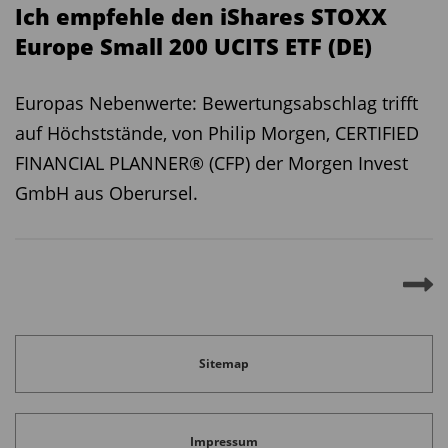
Ich empfehle den iShares STOXX
Post, Mai 2025
).
Europe Small 200 UCITS ETF (DE)
Fazit: Die Debatte braucht Differenzierung
Europas Nebenwerte: Bewertungsabschlag trifft
Die im Artikel des Flossbach von Storch Research
auf Höchststände, von Philip Morgen, CERTIFIED
Institute genannten Kritikpunkte sollten nicht
FINANCIAL PLANNER® (CFP) der Morgen Invest
ignoriert, aber differenziert betrachtet werden.
GmbH aus Oberursel.
Weder Kriminalität noch
Vermögenskonzentration oder regulatorische
Grauzonen sind spezifische Schwächen von
Bitcoin, sondern spiegeln allgemeine
gesellschaftliche und wirtschaftliche Realitäten
wider.
Sitemap
Bitcoin bietet nicht nur eine neue Form von Geld,
sondern auch die Chance auf ein inklusiveres,
Impressum