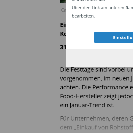
Über den Link am unteren Rand
Carmignac: Food for Thought –Zur 
bearbeiten.
Ein Beitrag von Kevin Th
Komitees bei Carmignac
Einstell
31.01.2025 | 06:50 Uhr
Die Festtage sind vorbei u
vorgenommen, im neuen J
achten. Die Performance e
Food-Hersteller zeigt jedo
ein Januar-Trend ist.
Für Unternehmen, deren G
dem „Einkauf von Rohstoff