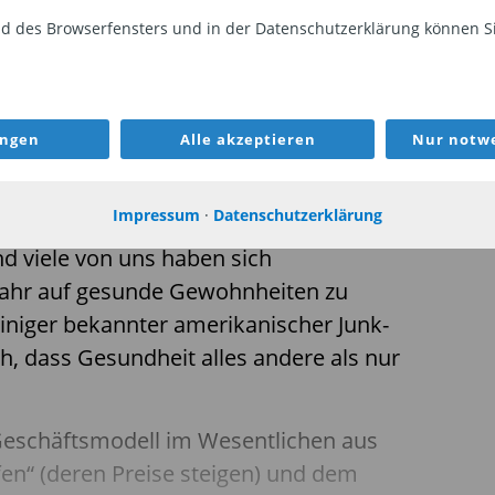
 des Browserfensters und in der Datenschutzerklärung können Sie
Bewertung von Investitionen im Lebensmittesektor
ozet, Mitglied des Investment-
ungen
Alle akzeptieren
Nur notwe
Impressum
·
Datenschutzerklärung
nd viele von uns haben sich
ahr auf gesunde Gewohnheiten zu
iniger bekannter amerikanischer Junk-
ch, dass Gesundheit alles andere als nur
eschäftsmodell im Wesentlichen aus
en“ (deren Preise steigen) und dem