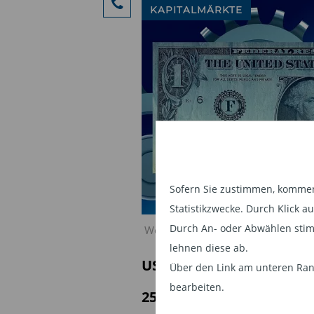
KAPITALMÄRKTE
Sofern Sie zustimmen, kommen 
Statistikzwecke. Durch Klick 
Durch An- oder Abwählen stim
Wenn Kapital zur Arbeit wird
lehnen diese ab.
USA: Anhaltende Margin
Über den Link am unteren Rand
bearbeiten.
25.06.2026 | 05:46 Uhr