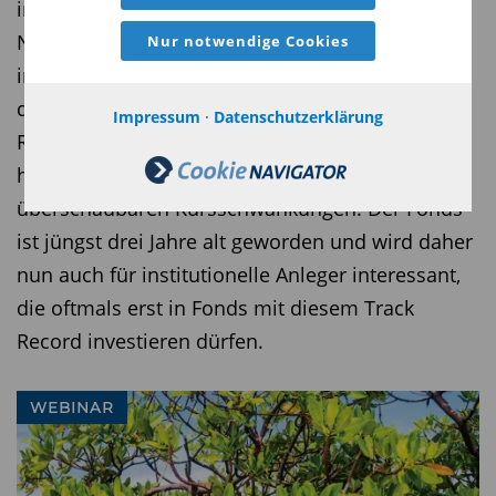
investiert das Fondsmanagerteam um Benjamin
Noisser beim Robus Short Maturity Fund gezielt
Nur notwendige Cookies
in kurzlaufende Unternehmensanleihen, bei
denen er eine vorzeitige Refinanzierung oder
Impressum
·
Datenschutzerklärung
Rückzahlung erwartet. Das Ziel: eine deutlich
höhere Rendite als der Geldmarkt – bei
überschaubaren Kursschwankungen. Der Fonds
ist jüngst drei Jahre alt geworden und wird daher
nun auch für institutionelle Anleger interessant,
die oftmals erst in Fonds mit diesem Track
Record investieren dürfen.
WEBINAR