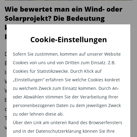
der Migrationspolitik oder der Umweltpolitik
Wie bewertet man ein Wind- oder
gemeinsames Handeln einfacher werden. Auf der
Solarprojekt? Die Bedeutung
anderen Seit dürfte es jedoch innerhalb der
konservativer DCF-Modelle für
Wirtschaftspolitik schwerer für Deutschland
Infrastrukturinvestitionen
Cookie-Einstellungen
werden, Freihandel durchzusetzen und
Protektionismus zu verhindern.
Die Bewertung von Infrastrukturprojekten im
Sofern Sie zustimmen, kommen auf unserer Website
Bereich der erneuerbaren Energien stellt
Cookies von uns und von Dritten zum Einsatz. Z.B.
Derzeit befürworten Staaten wie das Vereinigte
Cookies für Statistikzwecke. Durch Klick auf
Investoren vor eine zentrale Herausforderung:
Königreich, Irland, die baltischen und
„Einstellungen“ erfahren Sie welche Cookies konkret
Wie lässt sich der wirtschaftliche Wert eines
skandinavischen Mitgliedsstaaten sowie die
zu welchem Zweck zum Einsatz kommen. Durch An-
Wind- oder Solarparks möglichst realistisch
Niederlande, Tschechien und die Slowakei den
oder Abwählen stimmen Sie der Verarbeitung Ihrer
bestimmen, wenn ein Großteil der Erträge erst in
Freihandel innerhalb der EU. Aktuell hält diese
personenbezogenen Daten zu dem jeweiligen Zweck
der Zukunft erwirtschaftet wird? Ein Betrag von
Gruppe rund 32 Prozent der Stimmen im Rat. Da
zu oder lehnen diese ab.
Thomas Hartauer, Gründer und Vorstandschef
Deutschland über acht Prozent verfügt, kann es
Über den Link am unteren Rand des Browserfensters
von CAV Partners, für TiAM FundResearch.
gemeinsam mit den Befürwortern die
und in der Datenschutzerklärung können Sie Ihre