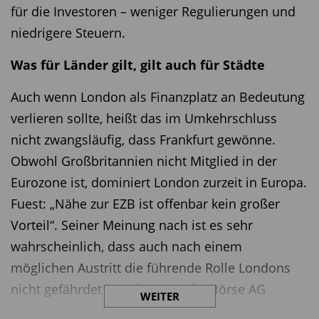
für die Investoren – weniger Regulierungen und
niedrigere Steuern.
Was für Länder gilt, gilt auch für Städte
Auch wenn London als Finanzplatz an Bedeutung
verlieren sollte, heißt das im Umkehrschluss
nicht zwangsläufig, dass Frankfurt gewönne.
Obwohl Großbritannien nicht Mitglied in der
Eurozone ist, dominiert London zurzeit in Europa.
Fuest: „Nähe zur EZB ist offenbar kein großer
Vorteil“. Seiner Meinung nach ist es sehr
wahrscheinlich, dass auch nach einem
möglichen Austritt die führende Rolle Londons
nicht gefährdet ist. Die Deutsche Börse AG
WEITER
beispielsweise hat bereits angekündigt, dass die