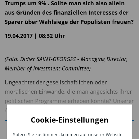
Trumps um 9% . Sollte man sich also allein
aus Gründen des finanziellen Interesses der
Sparer über Wahlsiege der Populisten freuen?
19.04.2017 | 08:32 Uhr
(Foto: Didier SAINT-GEORGES - Managing Director,
Member of Investment Committee)
Ungeachtet der gesellschaftlichen oder
moralischen Einwände, die man angesichts ihrer
politischen Programme erheben könnte? Unserer
Ansicht nach: Nein!
Cookie-Einstellungen
Jetzt weiterlesen
Sofern Sie zustimmen, kommen auf unserer Website