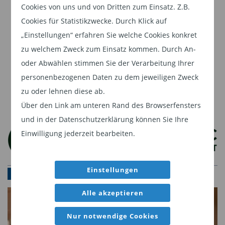
Dieser Inhalt ist für professionelle Anleger
Cookies von uns und von Dritten zum Einsatz. Z.B.
bestimmt. Mit Klick auf "Weiter" bestätigen
Cookies für Statistikzwecke. Durch Klick auf
Sie, dass Sie ein professioneller Anleger sind
„Einstellungen“ erfahren Sie welche Cookies konkret
und stimmen unserer
Datenschutzerklärung
zu welchem Zweck zum Einsatz kommen. Durch An-
zu.
oder Abwählen stimmen Sie der Verarbeitung Ihrer
personenbezogenen Daten zu dem jeweiligen Zweck
Weiter
zu oder lehnen diese ab.
Über den Link am unteren Rand des Browserfensters
Die bislang beneidenswerte Entwicklung der
und in der Datenschutzerklärung können Sie Ihre
britischen und amerikanischen Börsenplätze geht
Einwilligung jederzeit bearbeiten.
mitnichten auf wirtschaftspolitische
Entscheidungen zurück. Sie sind eher dem
Einstellungen
glücklichen Umstand zu verdanken, dass sich der
PARTNERBEREICH
globale Konjunkturzyklus in einer
Alle akzeptieren
Erholungsphase befindet. Der Aktienindex der
Schwellenländer stieg in den letzten zwölf
Nur notwendige Cookies