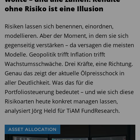
ohne Risiko ist eine Illusion
Der große Verlierer des Fracking ist die Umwelt.
Dies einmal, weil die Gewinnung von Öl und Gas
Risiken lassen sich benennen, einordnen,
aus Schiefer mit Schäden für die Umwelt
modellieren. Aber der Moment, in dem sie sich
verbunden ist. Deshalb sind andere Länder vor
gegenseitig verstärken – da versagen die meisten
allem in Europa so vorsichtig, die Fracking-
Modelle. Geopolitik trifft Inflation trifft
Technik auch bei sich zu nutzen. Zum anderen:
Wachstumsschwäche. Drei Kräfte, eine Richtung.
Wenn die Öl- und Gaspreise sinken, werden
Genau das zeigt der aktuelle Ölpreisschock in
wieder mehr fossile Brennstoffe verbrannt, der
aller Deutlichkeit. Was das für die
Bedarf an erneuerbaren Energien geht zurück
Portfoliosteuerung bedeutet – und wie sich diese
und der Druck zur sparsamen
Risikoarten heute konkret managen lassen,
Energieverwendung nimmt ab. Das wird sich
analysiert Jörg Held für TiAM FundResearch.
nicht nur in den USA auswirken, sondern auch in
Europa. Der negative Umwelteffekt durch die
ASSET ALLOCATION
Abschaltung der Atomkraftwerke in Deutschland