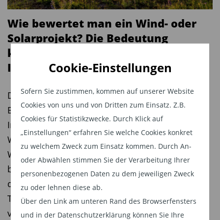
geringfügig erhöht (von USD 110 auf USD 116 je
Wie bewertet man ein Wind- oder
Barrel Brent).
Solarprojekt? Die Bedeutung
Die Abhängigkeit von der politisch instabilen
konservativer DCF-Modelle für
Region des Nahen Ostens verringert sich. Die
Cookie-Einstellungen
Infrastrukturinvestitionen
Internationale Energieagentur schätzt, dass die
Sofern Sie zustimmen, kommen auf unserer Website
USA in den nächsten Jahren zuerst Russland,
Die Bewertung von Infrastrukturprojekten im
Cookies von uns und von Dritten zum Einsatz. Z.B.
dann Saudi-Arabien als größten Ölproduzent der
Bereich der erneuerbaren Energien stellt
Cookies für Statistikzwecke. Durch Klick auf
Welt überholen werden wird.
Investoren vor eine zentrale Herausforderung:
„Einstellungen“ erfahren Sie welche Cookies konkret
Wie lässt sich der wirtschaftliche Wert eines
Schließlich geht das US-Leistungsbilanzdefizit
zu welchem Zweck zum Einsatz kommen. Durch An-
Wind- oder Solarparks möglichst realistisch
zurück, das bisher immer ein Ärgernis nicht nur
oder Abwählen stimmen Sie der Verarbeitung Ihrer
bestimmen, wenn ein Großteil der Erträge erst in
für die Vereinigten Staaten, sondern für die
personenbezogenen Daten zu dem jeweiligen Zweck
der Zukunft erwirtschaftet wird? Ein Betrag von
zu oder lehnen diese ab.
Weltwirtschaft insgesamt war. Es beträgt zwar
Thomas Hartauer, Gründer und Vorstandschef
Über den Link am unteren Rand des Browserfensters
immer noch 2,5 % des BIP (siehe Grafik). Der
von CAV Partners, für TiAM FundResearch.
und in der Datenschutzerklärung können Sie Ihre
Trend am aktuellen Rand geht aber hin zu einer