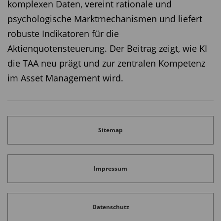
komplexen Daten, vereint rationale und
Investitionen handelt. Ob die von manchen
psychologische Marktmechanismen und liefert
Versicherungen geplanten Investitionen in
robuste Indikatoren für die
Infrastruktur dann alle so richtig sind, kann man
Aktienquotensteuerung. Der Beitrag zeigt, wie KI
durchaus auch fragen.
die TAA neu prägt und zur zentralen Kompetenz
im Asset Management wird.
Diesen Beitrag teilen:
Sitemap
Impressum
Datenschutz