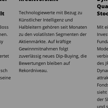
os. Dies verstärkte den Wettbewerb und
Qual
lt
Technologiewerte mit Bezug zu
Stoc
n
Künstlicher Intelligenz und
 Boss
Halbleitern gehören seit Monaten
Mit e
ist in diesem Jahr um über 25 %
men.
zu den volatilsten Segmenten der
Inves
italisierung von Volkswagen ist seit
ky
Aktienmärkte. Auf kräftige
Funda
rochen. Trotz dieser Herausforderungen
Gewinnmitnahmen folgt
Model
s die großen deutschen Autobauer seit
ertet
zuverlässig neues Dip-Buying, die
verb
esehen von VW im Jahr 2015 aufgrund
Bewertungen bleiben auf
des 
e Verluste mehr verzeichnet haben.
isch
Rekordniveau.
Dyna
et
seine
attra
Fond
ondsmanager aktuell eine niedrige
sieht
lysten prognostizieren für 2025 wieder
der S
 der pessimistischen Marktstimmung
und s