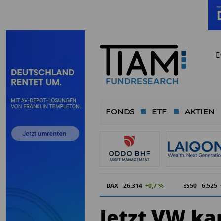
E
FONDS
ETF
AKTIEN
DAX
26.314
+0,7 %
ES50
6.525
Jetzt VW ka