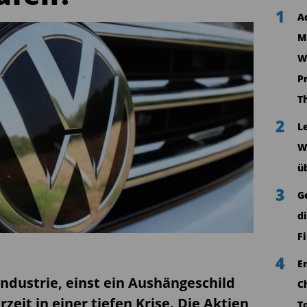
1
A
M
W
P
T
2
L
W
ü
3
G
d
F
4
E
ndustrie, einst ein Aushängeschild
C
rzeit in einer tiefen Krise. Die Aktien
T