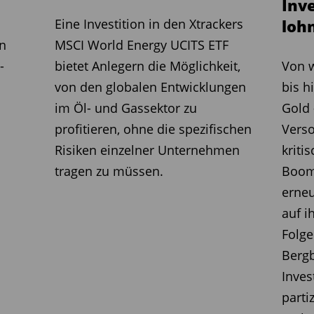
Inv
Marktlage erscheint ihm VW derzeit als
Eine Investition in den Xtrackers
loh
rn hat eine Marktkapitalisierung von 45
an
MSCI World Energy UCITS ETF
illiarden Euro Nettoliquidität im
-
bietet Anlegern die Möglichkeit,
Von w
en sind. Dies führt zu einem
von den globalen Entwicklungen
bis h
ise Value) von nur 5 Milliarden Euro.
im Öl- und Gassektor zu
Gold 
Milliarden Euro, einem Gewinn von 20
profitieren, ohne die spezifischen
Verso
n und Steuern und einer Dividende von
Risiken einzelner Unternehmen
kriti
t VW auch bei sinkenden Gewinnmargen
tragen zu müssen.
Boom
würden in der derzeitigen,
erneu
iskussion nicht beachtet. „Mag sein,
auf i
o schnell ändert und der Aktienkurs
Folge
 Gerade deshalb ist VW aktuell eine sehr
Berg
tory. Wir haben mit ersten Investments
Inve
aus, dass wir weiter investieren
parti