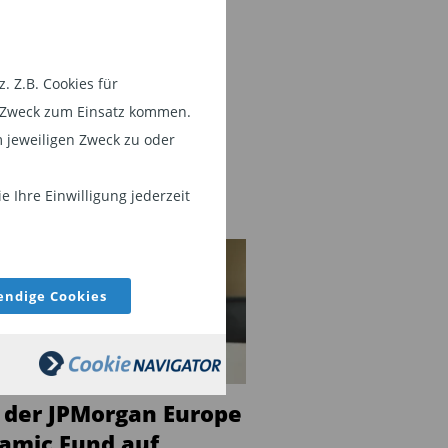
 Z.B. Cookies für
em Zweck zum Einsatz kommen.
 jeweiligen Zweck zu oder
 Ihre Einwilligung jederzeit
DS
ndige Cookies
 der JPMorgan Europe
amic Fund auf