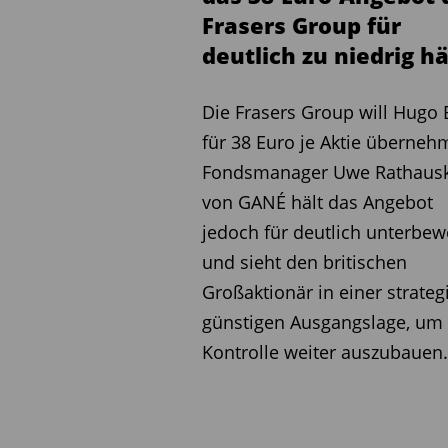
preisgünstigen Elektroaut
Frasers Group für
führt zu Preisdruck.
deutlich zu niedrig hä
Auto-Index eingebroche
Die Frasers Group will Hugo
Der DAXsector Automobile 
für 38 Euro je Aktie überneh
gefallen, und die Marktkap
Fondsmanager Uwe Rathaus
2021 um rund 70 % eingeb
von GANÉ hält das Angebot
ist es bemerkenswert, das
jedoch für deutlich unterbew
der Finanzkrise 2009 (abg
und sieht den britischen
des Diesel-Skandals) kein
Großaktionär in einer strateg
VW scheint unterbewert
günstigen Ausgangslage, um 
Kontrolle weiter auszubauen.
VW verzeichnet laut dem F
operative Marge, doch Ana
steigende Gewinne. Trotz