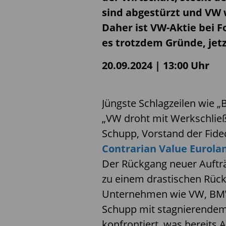
sind abgestürzt und VW w
Daher ist VW-Aktie bei 
es trotzdem Gründe, jetz
20.09.2024 | 13:00 Uhr
Jüngste Schlagzeilen wie
„VW droht mit Werkschließ
Schupp, Vorstand der Fi
Contrarian Value Eurola
Der Rückgang neuer Aufträ
zu einem drastischen Rück
Unternehmen wie VW, BMW
Schupp mit stagnierende
konfrontiert, was bereits