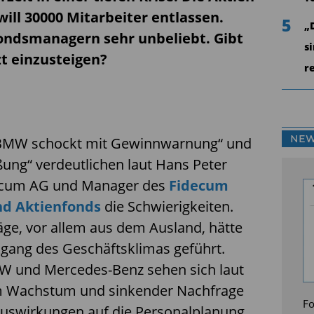
ill 30000 Mitarbeiter entlassen.
5
„
Fondsmanagern sehr unbeliebt. Gibt
s
t einzusteigen?
r
NEW
 „BMW schockt mit Gewinnwarnung“ und
ung“ verdeutlichen laut Hans Peter
decum AG und Manager des
Fidecum
nd Aktienfonds
die Schwierigkeiten.
ge, vor allem aus dem Ausland, hätte
gang des Geschäftsklimas geführt.
 und Mercedes-Benz sehen sich laut
m Wachstum und sinkender Nachfrage
Fo
 Auswirkungen auf die Personalplanung