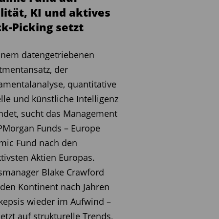
ität, KI und aktives
k-Picking setzt
inem datengetriebenen
tmentansatz, der
mentalanalyse, quantitative
le und künstliche Intelligenz
indet, sucht das Management
JPMorgan Funds – Europe
mic Fund nach den
ktivsten Aktien Europas.
smanager Blake Crawford
 den Kontinent nach Jahren
kepsis wieder im Aufwind –
etzt auf strukturelle Trends,