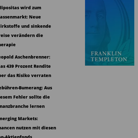
dipositas wird zum
assenmarkt: Neue
irkstoffe und sinkende
reise verändern die
herapie
eopold Aschenbrenner:
as 439 Prozent Rendite
ber das Risiko verraten
ebühren-Bumerang: Aus
iesem Fehler sollte die
inanzbranche lernen
merging Markets:
hancen nutzen mit diesen
op-Aktienfonds