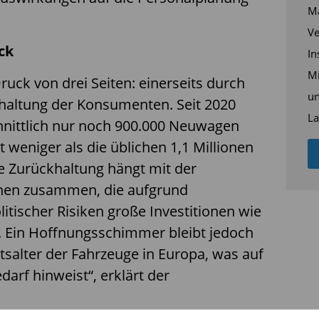
Ma
Ve
ck
In
Mi
ruck von drei Seiten: einerseits durch
un
haltung der Konsumenten. Seit 2020
La
hnittlich nur noch 900.000 Neuwagen
 weniger als die üblichen 1,1 Millionen
se Zurückhaltung hängt mit der
chen zusammen, die aufgrund
litischer Risiken große Investitionen wie
. Ein Hoffnungsschimmer bleibt jedoch
tsalter der Fahrzeuge in Europa, was auf
darf hinweist“, erklärt der