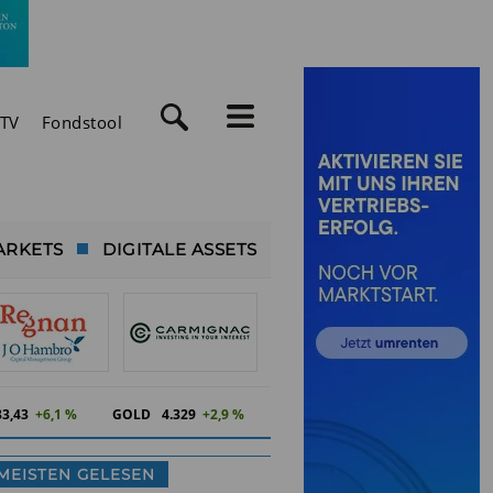
TV
Fondstool
ARKETS
DIGITALE ASSETS
83,43
+6,1 %
GOLD
4.329
+2,9 %
MEISTEN GELESEN