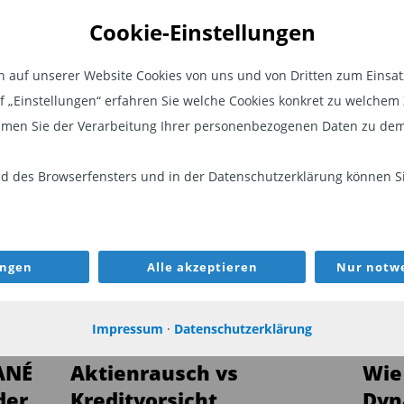
afen
Cookie-Einstellungen
 Kritik, die deutschen Autohersteller
auf unserer Website Cookies von uns und von Dritten zum Einsatz.
ektromobilität verschlafen. Ihnen wird
auf „Einstellungen“ erfahren Sie welche Cookies konkret zu welch
keine günstigen Elektro-
men Sie der Verarbeitung Ihrer personenbezogenen Daten zu dem
zu können. „Dabei wird oft übersehen,
WEITER
n traditionell zuerst in
 des Browserfensters und in der Datenschutzerklärung können Sie
geführt werden, um die hohen
en, bevor sie auf breitere
AKTIEN
FON
et werden.“
ungen
Alle akzeptieren
Nur notwe
hina übe erheblichen Druck aus.
Impressum
·
Datenschutzerklärung
t die Nachfrage nach Autos, andererseits
ANÉ
Aktienrausch vs
Wie
he Hersteller den Weltmarkt mit
der
Kreditvorsicht
Dyn