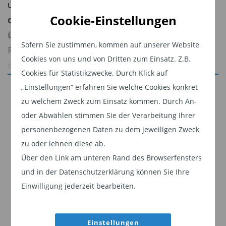
und qualitative Kriterien verbindet: die
Qualität
Cookie-Einstellungen
der Produktpalette, eine
überdurchschnittliche langfristige
Sofern Sie zustimmen, kommen auf unserer Website
Performance, ein erfahrenes Management,
Cookies von uns und von Dritten zum Einsatz. Z.B.
die Qualität des Kundenservice und das
Cookies für Statistikzwecke. Durch Klick auf
Online-Angebot.
Jetzt weiterlesen
„Einstellungen“ erfahren Sie welche Cookies konkret
zu welchem Zweck zum Einsatz kommen. Durch An-
Die Auszeichnung würdigt den soliden
Dieser Inhalt ist für professionelle Anleger
oder Abwählen stimmen Sie der Verarbeitung Ihrer
Investmentansatz von Carmignac und unsere
bestimmt. Mit Klick auf "Weiter" bestätigen
personenbezogenen Daten zu dem jeweiligen Zweck
Fähigkeit, über alle Anlageklassen und Strategien
Sie, dass Sie ein professioneller Anleger sind
zu oder lehnen diese ab.
hinweg Ergebnisse zu erzielen, wobei die
und stimmen unserer
Datenschutzerklärung
Über den Link am unteren Rand des Browserfensters
Kundenerfahrung stets im Zentrum steht.
zu.
und in der Datenschutzerklärung können Sie Ihre
Unsere oberste Priorität ist es, auch in Zukunft
Einwilligung jederzeit bearbeiten.
Weiter
auf Überzeugungen beruhende Portfolios mit
robustem Aufbau anzubieten und unsere Palette
Einstellungen