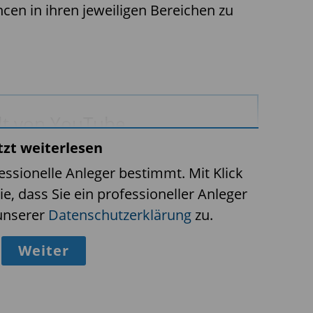
cen in ihren jeweiligen Bereichen zu
lt von YouTube
tzt weiterlesen
enbezogene Daten an YouTube übermittelt werden.
finden Sie in der
Datenschutzerklärung
.
fessionelle Anleger bestimmt. Mit Klick
ie, dass Sie ein professioneller Anleger
eo auf YouTube öffnen
unserer
Datenschutzerklärung
zu.
Weiter
VIDEO ANZEIGEN