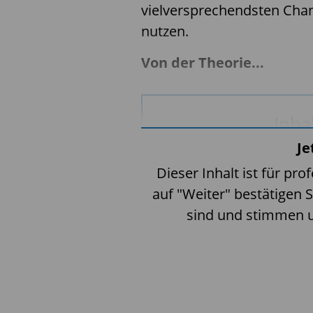
vielversprechendsten Chan
nutzen.
Von der Theorie...
Inha
Je
Bei Aktivierung können person
Weitere Informationen 
Dieser Inhalt ist für pro
auf "Weiter" bestätigen S
Vid
sind und stimmen 