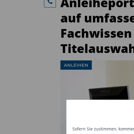
Anleiheportf
auf umfas
Fachwissen
Titelauswah
ANLEIHEN
Sofern Sie zustimmen, kommen 