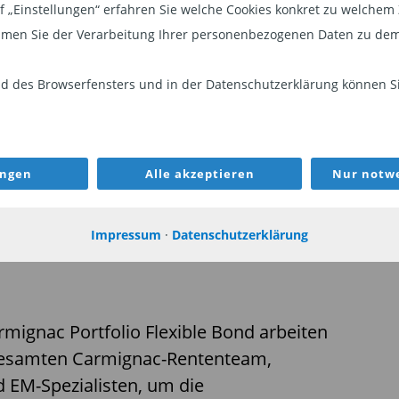
auf „Einstellungen“ erfahren Sie welche Cookies konkret zu welch
men Sie der Verarbeitung Ihrer personenbezogenen Daten zu dem
portfolios. Teil 3: Eine auf umfassendem Fachwissen
 des Browserfensters und in der Datenschutzerklärung können Sie
nsanleihen, High-Yield- oder
t, aus Industrie- oder
ungen
Alle akzeptieren
Nur notwe
nleihenmärkte sind sehr heterogen
hancen.
Impressum
·
Datenschutzerklärung
ignac Portfolio Flexible Bond arbeiten
esamten Carmignac-Rententeam,
nd EM-Spezialisten, um die