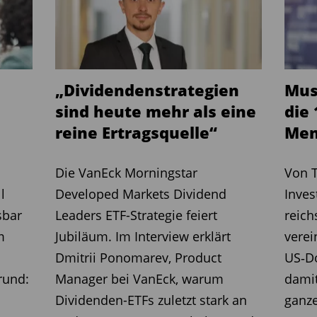
 77223 an die DIN 77230 „Basis-
ushalte“ an, nimmt einzelne Teilbereiche
lung – aber noch einmal konkreter in
e Ansatz umfasst dabei drei
„Dividendenstrategien
Musk
ritte: Datenaufnahme,
sind heute mehr als eine
die 
chließende Ergebnisdarstellung.
reine Ertragsquelle“
Men
die notwendigen Daten zur
Die VanEck Morningstar
Von T
 Tabellen erhoben. Dazu zählen
l
Developed Markets Dividend
Inves
lle Situation des Anlegers, seine
sbar
Leaders ETF-Strategie feiert
reich
en mit einzelnen Vermögensanlagen, die
m
Jubiläum. Im Interview erklärt
verei
ft sowie Anlagebetrag, -zweck, -dauer
Dmitrii Ponomarev, Product
US‑Do
planten Investition.
rund:
Manager bei VanEck, warum
damit
as Know-how des Anlegers unter
Dividenden-ETFs zuletzt stark an
ganz