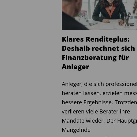
Inhaltlich schließt die DIN
Finanzanalyse für Privatha
– etwa die Ergebnisdarstel
den Blick. Der methodisch
Klares Renditeplus:
übergeordnete Prozesssch
Deshalb rechnet sich
Datenaufbereitung und abs
Finanzberatung für
Anleger
Im ersten Schritt werden 
Risikoprofilierung mittels
Anleger, die sich professionel
beispielsweise die finanzie
beraten lassen, erzielen mes
Kenntnisse und Erfahrung
bessere Ergebnisse. Trotzde
generelle Risikobereitscha
verlieren viele Berater ihre
und Liquidierbarkeit der ge
Mandate wieder. Der Hauptg
Im zweiten Schritt wird d
Mangelnde