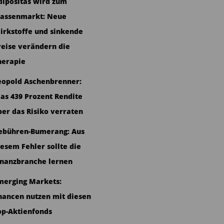
dipositas wird zum
assenmarkt: Neue
irkstoffe und sinkende
reise verändern die
herapie
eopold Aschenbrenner:
as 439 Prozent Rendite
ber das Risiko verraten
ebühren-Bumerang: Aus
iesem Fehler sollte die
inanzbranche lernen
merging Markets:
hancen nutzen mit diesen
op-Aktienfonds