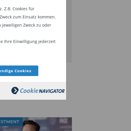
side-Storys aus der Branche,
 Z.B. Cookies für
FID, 34f, u.v.m. Bleiben Sie mit
em Zweck zum Einsatz kommen.
serem Newsletter auf dem
 jeweiligen Zweck zu oder
ufenden.
 Ihre Einwilligung jederzeit
JETZT ABONNIEREN
ndige Cookies
ESTMENT