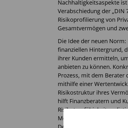
Nachhaltigkeitsaspekte ist 
Verabschiedung der „DIN 7
Risikoprofilierung von Priv
Gesamtvermögen und zwec
Die Idee der neuen Norm: F
finanziellen Hintergrund, 
ihrer Kunden ermitteln, 
anbieten zu können. Konkr
Prozess, mit dem Berater d
mithilfe einer Wertentwic
Risikostruktur ihres Verm
hilft Finanzberatern und 
Risikotragfähigkeit realist
Möller, Obmann des Norm
Defino Institut für Finanz