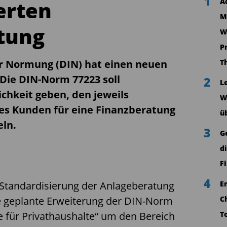
1
erten
A
M
tung
W
P
ür Normung (DIN) hat einen neuen
T
 Die DIN-Norm 77223 soll
2
L
chkeit geben, den jeweils
W
nes Kunden für eine Finanzberatung
ü
eln.
3
G
d
F
4
Standardisierung der Anlageberatung
E
ie geplante Erweiterung der DIN-Norm
C
e für Privathaushalte“ um den Bereich
T