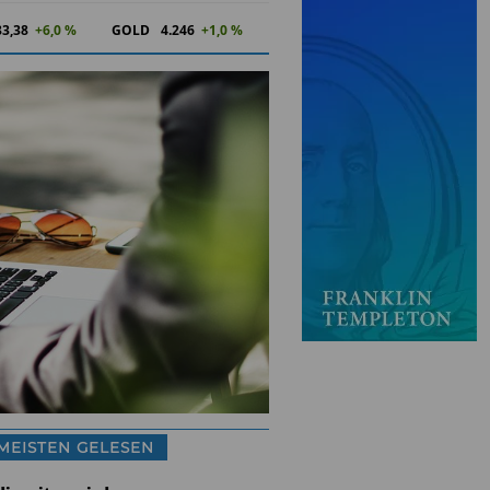
83,38
+6,0 %
GOLD
4.246
+1,0 %
MEISTEN GELESEN