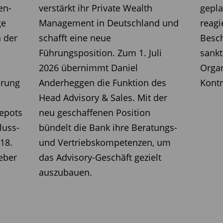
en-
verstärkt ihr Private Wealth
gepla
ge
Management in Deutschland und
reagi
 der
schafft eine neue
Besc
Führungsposition. Zum 1. Juli
sankt
2026 übernimmt Daniel
Organ
hrung
Anderheggen die Funktion des
Kontr
Head Advisory & Sales. Mit der
epots
neu geschaffenen Position
luss-
bündelt die Bank ihre Beratungs-
18.
und Vertriebskompetenzen, um
eber
das Advisory-Geschäft gezielt
auszubauen.