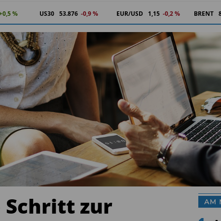
+0,5 %
US30
53.876
-0,9 %
EUR/USD
1,15
-0,2 %
BRENT
 Schritt zur
AM 