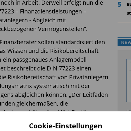
noch in Arbeit. Derweil erfolgt nun die
5
B
7223 – Finanzdienstleistungen –
s
atanlegern - Abgleich mit
kbezogenen Vermögensteilen“.
inanzberater sollen standardisiert den
NEW
das Wissen und die Risikobereitschaft
um ein passgenaues Anlagemodell
et beschreibt die DIN 77223 einen
ie Risikobereitschaft von Privatanlegern
klungsmatrix systematisch mit der
ögens abgleichen können. „Der Leitfaden
Kunden gleichermaßen, die
isch einzuschätzen“, erklärt Dr. Klaus
Fo
enausschusses und Vorstand der
Ma
Cookie-Einstellungen
norm AG. Das senke die Gefahr, dass
Ve