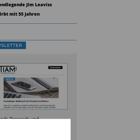
ondlegende Jim Leaviss
tirbt mit 55 Jahren
SLETTER
nds-Research und
rktanalysen,
rmögensverwalter-Interviews,