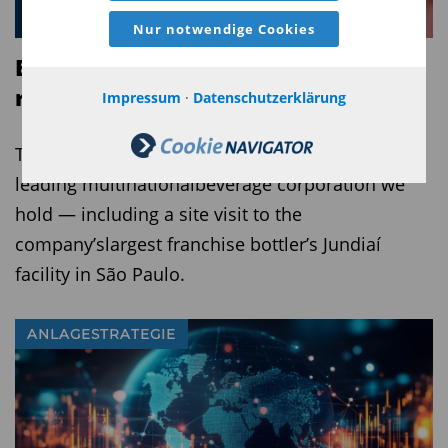
Nur notwendige Cookies
Engage Spring 2026 – Operational
resilience and supply chain risk
Impressum
·
Datenschutzerklärung
This piece summarizes our engagement with a
leading multinationalbeverage corporation we
hold — including a site visit to the
company’slargest franchise bottler’s Jundiaí
facility in São Paulo.
ANLAGESTRATEGIE