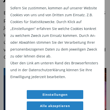
zweiten und dritten Reihe sein.“
(pg)
Sofern Sie zustimmen, kommen auf unserer Website
Eine Auswertung der Fondsanalysesoftware FVBS
Cookies von uns und von Dritten zum Einsatz. Z.B.
Diesen Beitrag teilen:
professional zeigt, dass sich über fünf und zehn
Cookies für Statistikzwecke. Durch Klick auf
Jahre ein klarer Anlageschwerpunkt auszahlt.
„Einstellungen“ erfahren Sie welche Cookies konkret
Während Technologiefonds ihre Spitzenposition
zu welchem Zweck zum Einsatz kommen. Durch An-
über ein Jahrzehnt verteidigen, sorgten in den
oder Abwählen stimmen Sie der Verarbeitung Ihrer
vergangenen fünf Jahren Südeuropa-, Türkei- und
personenbezogenen Daten zu dem jeweiligen Zweck
zu oder lehnen diese ab.
Goldfonds für hohe Renditen.
Über den Link am unteren Rand des Browserfensters
und in der Datenschutzerklärung können Sie Ihre
INSIGHTS
Einwilligung jederzeit bearbeiten.
Einstellungen
Alle akzeptieren