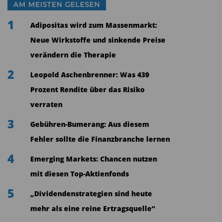
· „Allerdings konnten sich Anleger auch hier im
AM MEISTEN GELESEN
Mittel über weitere Kurszuwächse freuen.“
1
Adipositas wird zum Massenmarkt:
Neue Wirkstoffe und sinkende Preise
verändern die Therapie
2
Leopold Aschenbrenner: Was 439
Prozent Rendite über das Risiko
verraten
3
Gebühren-Bumerang: Aus diesem
Fehler sollte die Finanzbranche lernen
4
Emerging Markets: Chancen nutzen
mit diesen Top-Aktienfonds
5
„Dividendenstrategien sind heute
Für den Technologiesektor, der nach dem
mehr als eine reine Ertragsquelle“
DeepSeek-Schock den Monat als einziger im