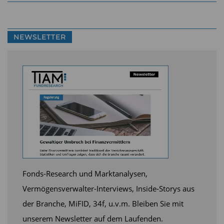
Minus beendete, berechnete Sebastian Dörr
beide Werte.
NEWSLETTER
· „Wenn der Technologiesektor einen positiven
Januar verzeichnete, legten die Aktien in der
Vergangenheit im Rest des Jahres
überdurchschnittlich stark zu.“
· „Die Techwerte kamen in den Monaten von
Februar bis Dezember in diesen Fällen auf ein
Plus von 16,9 % – und damit auf das beste
Ergebnis aller Sektoren.“
Fonds-Research und Marktanalysen,
· „Doch auch bei einem negativen Jahresauftakt
Vermögensverwalter-Interviews, Inside-Storys aus
konnte sich der Sektor mit einem
der Branche, MiFID, 34f, u.v.m. Bleiben Sie mit
durchschnittlichen Zuwachs von 13,5 % weit
unserem Newsletter auf dem Laufenden.