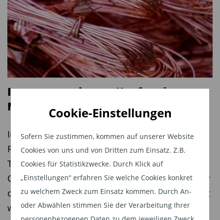
Produktspektrum mit eigenen, speziell
entwickelten Produkten.
Aber auch der angebotene Service, also
Nebenleistungen und sonstige Anspekte sollten
beachtet werden:
Investmentchance Kupfer: das
Langjährige Erfahrung
Metall für eine goldene Zukunft
Cookie-Einstellungen
Aus- und Weiterbildungsangebote
Marke
In der dreiteiligen Serie beleuchtet Finanz- und
Sofern Sie zustimmen, kommen auf unserer Website
Marketingunterstützung
Rohstoffexperte Tim Bröning im Auftrag von
Cookies von uns und von Dritten zum Einsatz. Z.B.
Hauseigene Researchabteilung
TiAM FundResearch die Hintergründe und
Cookies für Statistikzwecke. Durch Klick auf
Individuelle Vermögensverwaltung für vermögende
Chancen für Investoren. Teil 1: Warum Kupfer für
„Einstellungen“ erfahren Sie welche Cookies konkret
Kunden
zu welchem Zweck zum Einsatz kommen. Durch An-
die Elektrifizierung der Welt so dringend benötigt
gemanagte Investmentfondsdepots
oder Abwählen stimmen Sie der Verarbeitung Ihrer
wird
geringe Kostenbelastung
personenbezogenen Daten zu dem jeweiligen Zweck