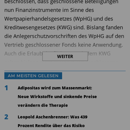
beschlossen, dass geschlossene Beteiligungen
nun Finanzinstrumente im Sinne des
Wertpapierhandelsgesetzes (WpHG) und des
Kreditwesengesetzes (KWG) sind. Bislang fanden
die Anlegerschutzvorschriften des WpHG auf den
Vertrieb geschlossener Fonds keine Anwendung.
Auch die Erlaubnispflichten nach dem KWG
WEITER
galten bislang nicht in Bezug auf geschlossene
Fonds. Die Einordnung der geschlossenen Fonds
AM MEISTEN GELESEN
als Finanzinstrumente im Sinne des KWG hat nun
1
zur Folge, dass Berater und Vermittler von
Adipositas wird zum Massenmarkt:
Vermögensanlagen grundsätzlich eine Erlaubnis
Neue Wirkstoffe und sinkende Preise
nach § 32 KWG vorweisen müssten. Allerdings
verändern die Therapie
greift hier die Ausnahmeregelung, dass freie
2
Leopold Aschenbrenner: Was 439
Vermittler von Anteilen an geschlossenen Fonds
Prozent Rendite über das Risiko