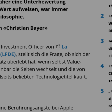
aher eine Unterbewertung
T
 Wert aufweisen, war immer
2
ilosophie.
L
W
on «Christian Bayer»
ü
3
G
f Investment Officer von
La
d
 (LFDE)
, stellt sich die Frage, ob sich der
F
tz überlebt hat, wenn selbst Value-
4
E
nbar die Seiten wechselt und die von
C
seits beliebten Technologietitel kauft.
T
5
„
s
r
eine Berührungsängste bei Apple