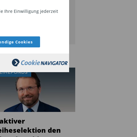
serem Newsletter auf dem
 Ihre Einwilligung jederzeit
ufenden.
JETZT ABONNIEREN
ndige Cookies
EIHEFONDS
 aktiver
eiheselektion den