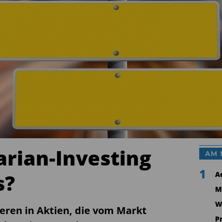
arian-Investing
AM 
1
s?
A
M
W
ieren in Aktien, die vom Markt
P