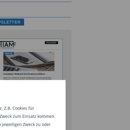
SLETTER
nds-Research und
rktanalysen,
rmögensverwalter-Interviews,
 Z.B. Cookies für
em Zweck zum Einsatz kommen.
side-Storys aus der Branche,
 jeweiligen Zweck zu oder
FID, 34f, u.v.m. Bleiben Sie mit