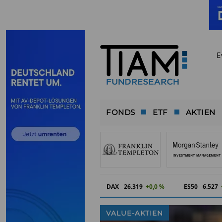
E
FONDS
ETF
AKTIEN
DAX
26.319
+0,0 %
ES50
6.527
VALUE-AKTIEN