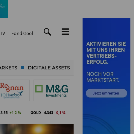
TV
Fondstool
ARKETS
DIGITALE ASSETS
83,55
+1,2 %
GOLD
4.343
-0,1 %