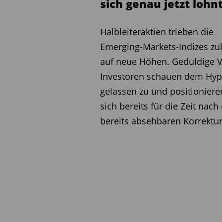
sich genau jetzt lohn
Disruptive Geschäftsmode
Halbleiteraktien trieben die
Emerging-Markets-Indizes zul
Besonders intensiv von Dis
auf neue Höhen. Geduldige V
LFDE-Experten Medien und 
Investoren schauen dem Hy
Unternehmen Google, Ama
gelassen zu und positioniere
auf verändert werden. Ma
sich bereits für die Zeit nach
Hintergrund zu Unrecht vo
bereits absehbaren Korrektur
Bewegungen der letzten Mo
Unternehmen die Kasse ge
gehobenes Wachstumspoten
obwohl sie nicht von Disrup
für Private-Equity-Fonds, d
verfolgen“, so de Berrange