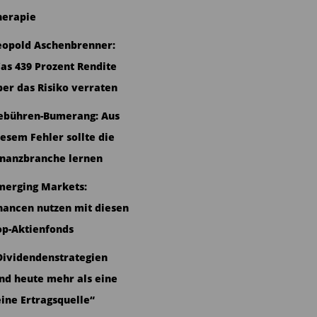
herapie
eopold Aschenbrenner:
as 439 Prozent Rendite
ber das Risiko verraten
ebühren-Bumerang: Aus
iesem Fehler sollte die
inanzbranche lernen
merging Markets:
hancen nutzen mit diesen
op-Aktienfonds
Dividendenstrategien
ind heute mehr als eine
eine Ertragsquelle“