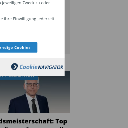
 jeweiligen Zweck zu oder
FID, 34f, u.v.m. Bleiben Sie mit
serem Newsletter auf dem
 Ihre Einwilligung jederzeit
ufenden.
JETZT ABONNIEREN
ndige Cookies
ET ALLOCATION
dsmeisterschaft: Top