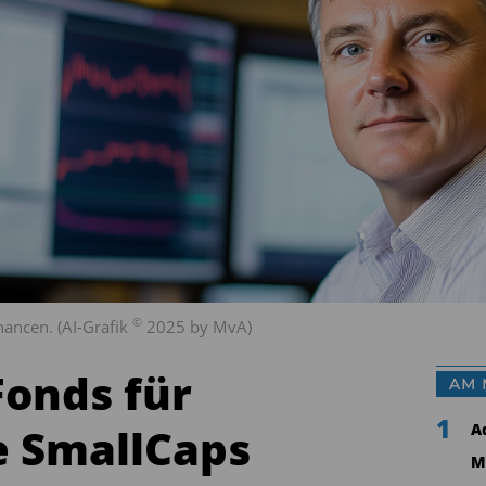
©
hancen. (AI-Grafik
2025 by MvA)
Fonds für
AM 
1
e SmallCaps
A
M