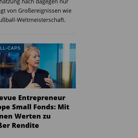
chätzung nach dagegen nur
gt von Großereignissen wie
ußball-Weltmeisterschaft.
LL-CAPS
levue Entrepreneur
ope Small Fonds: Mit
inen Werten zu
ßer Rendite