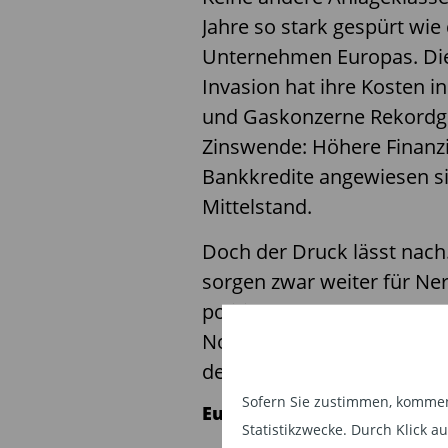
Jahre so stark gespürt wie
Unternehmen Europas. Die
Invasion hat ihre Kosten i
und Gaskonzerne Rekordge
Zinswende: Höhere Finanzi
Bankkredite angewiesen si
Mittelstand.
Doch der Druck lässt nach
sorgen zwar weiter für Ner
politischer Annäherungen
Notenbanken tatsächlich z
den kleineren Firmen in 
Sofern Sie zustimmen, kommen 
Europa ordnet sich neu
Statistikzwecke. Durch Klick 