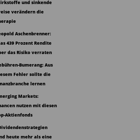
irkstoffe und sinkende
reise verändern die
herapie
eopold Aschenbrenner:
as 439 Prozent Rendite
ber das Risiko verraten
ebühren-Bumerang: Aus
iesem Fehler sollte die
inanzbranche lernen
merging Markets:
hancen nutzen mit diesen
op-Aktienfonds
Dividendenstrategien
ind heute mehr als eine