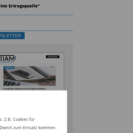
eine Ertragsquelle“
SLETTER
nds-Research und
rktanalysen,
 Z.B. Cookies für
rmögensverwalter-Interviews,
em Zweck zum Einsatz kommen.
side-Storys aus der Branche,