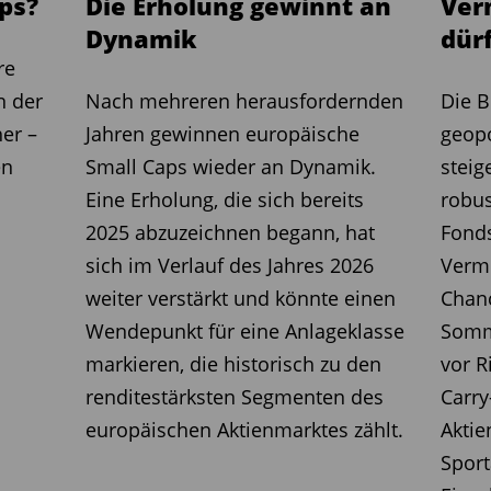
ps?
Die Erholung gewinnt an
Ver
e Bewertungssituation. Small Caps
Dynamik
dür
aps so günstig wie seit zwei
re
s scheint sich bereits
n der
Nach mehreren herausfordernden
Die B
 Denn die Kapitalzuflüsse in
er –
Jahren gewinnen europäische
geop
ds steigen – ein Signal, dass Anleger
en
Small Caps wieder an Dynamik.
steig
eu zu entdecken.
Eine Erholung, die sich bereits
robus
2025 abzuzeichnen begann, hat
Fond
sich im Verlauf des Jahres 2026
Vermö
weiter verstärkt und könnte einen
Chanc
Wendepunkt für eine Anlageklasse
Somme
markieren, die historisch zu den
vor R
renditestärksten Segmenten des
Carry
europäischen Aktienmarktes zählt.
Aktie
Sport