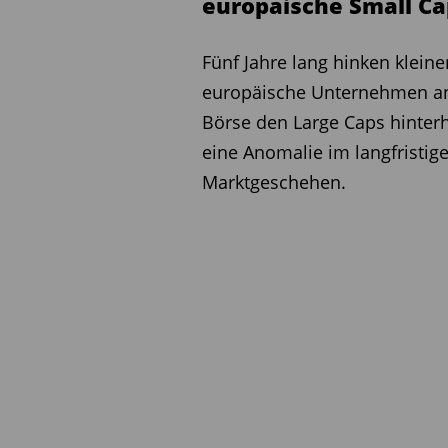
europäische Small Ca
Besonders auffällig ist di
notieren gegenüber Large C
Fünf Jahre lang hinken kleine
Jahrzehnten nicht mehr. Da
europäische Unternehmen a
herumgesprochen zu haben.
Börse den Large Caps hinterh
europäische Nebenwertefon
eine Anomalie im langfristig
beginnen, das Potenzial n
Marktgeschehen.