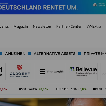
vents
Magazin
Newsletter
Partner-Center
VV-Extra
ANLEIHEN
ALTERNATIVE ASSETS
PRIVATE M
0,0 %
US30
54.037
+0,0 %
EUR/USD
1,16
+0,0 %
BRENT