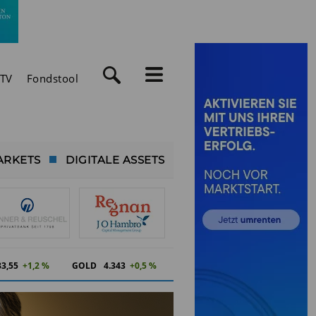
TV
Fondstool
ARKETS
DIGITALE ASSETS
83,55
+1,2 %
GOLD
4.343
+0,5 %