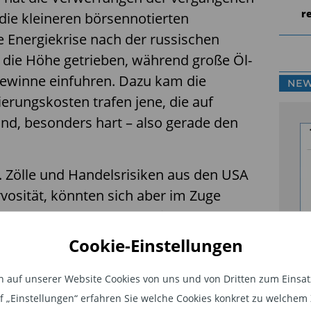
r
 die kleineren börsennotierten
 Energiekrise nach der russischen
n die Höhe getrieben, während große Öl-
winne einfuhren. Dazu kam die
NEW
erungskosten trafen jene, die auf
nd, besonders hart – also gerade den
. Zölle und Handelsrisiken aus den USA
vosität, könnten sich aber im Zuge
 entschärfen. Und wenn die
ur Zinssenkung übergehen, dürfte das
Cookie-Einstellungen
Fo
besonderem Maß Auftrieb geben.
Ma
auf unserer Website Cookies von uns und von Dritten zum Einsatz.
Ve
auf „Einstellungen“ erfahren Sie welche Cookies konkret zu welch
In