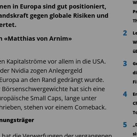
W
en in Europa sind gut positioniert,
P
ndskraft gegen globale Risiken und
T
ertet.
2
L
on «Matthias von Arnim»
W
ü
en Kapitalströme vor allem in die USA.
3
G
der Nvidia zogen Anlegergeld
d
Europa an den Rand gedrängt wurde.
F
 Börsenschwergewichte hat sich eine
4
E
uropäische Small Caps, lange unter
C
chrieben, stehen vor einem Comeback.
T
nungsträger
5
„
s
e hat die Verwerfungen der vergangenen