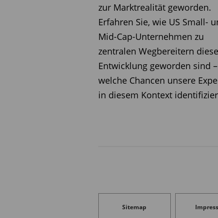
zur Marktrealität geworden.
Performance sie in den ve
Erfahren Sie, wie US Small- 
haben.
Mid-Cap-Unternehmen zu
zentralen Wegbereitern diese
ISIN
Kurzname
Entwicklung geworden sind 
welche Chancen unsere Expe
LU0300834669
Alken Small Cap Europe R
in diesem Kontext identifizie
IE00BCLWRD08
iShares MSCI EMU Mid Cap
€ acc
LU1506569588
Digital Stars Europe Sm C
Acc
LU0381992006
ofg Portfolio Umbrella
IE00BF20LF40
iShares MSCI Europe Mid C
ETF € acc
LU1366712435
DNCA Invest Archer Mid-Ca
Europe A
Sitemap
Impres
LU0241337616
SQUAD Growth A