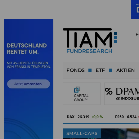
E
FONDS
ETF
AKTIEN
DAX
26.319
+0,0 %
ES50
6.524
SMALL-CAPS