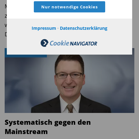
Manager bei VanEck, warum Dividenden-ETFs
Nur notwendige Cookies
zuletzt stark an Bedeutung gewonnen haben und
weshalb Qualität wichtiger ist als eine hohe
Impressum
·
Datenschutzerklärung
Dividendenrendite.
AKTIENFONDS
Systematisch gegen den
Mainstream