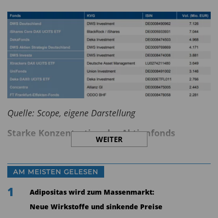
Quelle: Scope, eigene Darstellung
Starke Konzentration der Aktienfonds
WEITER
Die Ratingagentur Scope hat sich die Kategorie
„Deutschen Aktienfonds“ näher angesehen und in
AM MEISTEN GELESEN
einer Studie die besten zehn Fonds vorgestellt.
1
Adipositas wird zum Massenmarkt:
Die Peergroup umfasst 77 Fonds mit einem
Neue Wirkstoffe und sinkende Preise
Gesamtvolumen von 57,5 Mrd. Euro. Knapp 70%