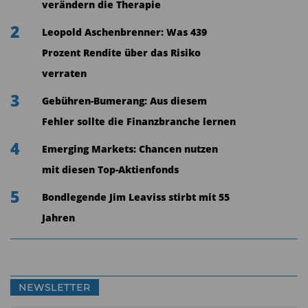
verändern die Therapie
der Assets werden von aktiv verwalteten Fonds
2
Leopold Aschenbrenner: Was 439
gemanagt. Die 57 aktiven Fonds, die zusammen
Prozent Rendite über das Risiko
Kundengelder in Höhe von gut 40 Mrd. Euro
verraten
verwalten werden überwiegend von deutschen
3
Fondsgesellschaften angeboten. Allianz Global
Gebühren-Bumerang: Aus diesem
Investors, Deka, DWS und Union Investment
Fehler sollte die Finanzbranche lernen
teilen den Markt nahezu unter sich auf und
4
Emerging Markets: Chancen nutzen
vereinen rund 40 Mrd. Euro an Kundenvermögen
mit diesen Top-Aktienfonds
unter sich. Auf den größten deutschen Anbieter,
5
Bondlegende Jim Leaviss stirbt mit 55
DWS, entfallen davon allein 16 Mrd. Euro.
Jahren
Insgesamt ist die Marktlandschaft stark
konzentriert. Die Top-10-Fondsgesellschaften
teilen knapp 90% der AuM (36 Mrd. Euro) unter
sich auf.
NEWSLETTER