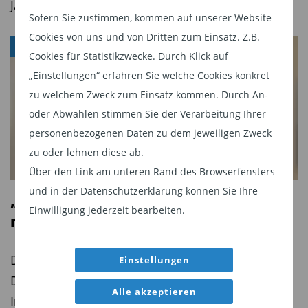
jährliche Rendite von 15,66% auf dem ersten
Jahren um fast ein Viertel zu.
Sofern Sie zustimmen, kommen auf unserer Website
Platz, DWS German Equities (ISIN:
Cookies von uns und von Dritten zum Einsatz. Z.B.
DE0008474289
) erzielt 12,36%. Dritter ist der DWS
DIVIDENDEN
Cookies für Statistikzwecke. Durch Klick auf
Deutschland mit 11,79% Jahresertrag vor dem
„Einstellungen“ erfahren Sie welche Cookies konkret
barings German Growth, der 11,57%
zu welchem Zweck zum Einsatz kommen. Durch An-
Wertsteigerung einbringt.
oder Abwählen stimmen Sie der Verarbeitung Ihrer
personenbezogenen Daten zu dem jeweiligen Zweck
Diesen Beitrag teilen:
zu oder lehnen diese ab.
Über den Link am unteren Rand des Browserfensters
und in der Datenschutzerklärung können Sie Ihre
„Dividendenstrategien sind heute
Einwilligung jederzeit bearbeiten.
mehr als eine reine Ertragsquelle“
Die VanEck Morningstar Developed Markets
Einstellungen
Dividend Leaders ETF-Strategie feiert Jubiläum.
Alle akzeptieren
Im Interview erklärt Dmitrii Ponomarev, Product