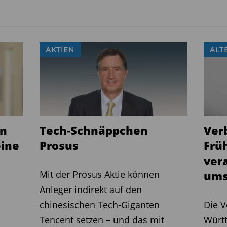
DE000A1W8960
28,6
AKTIEN
ALT
LU0360172109
-17,7
DE000A3CT6N7
-13,9
LI0410879600
-6,8
25.5.2025
en
Tech-Schnäppchen
Ver
eine
Prosus
Frü
ISIN
Perf. 1 Jahr in Prozent
ver
Mit der Prosus Aktie können
umsetz
Anleger indirekt auf den
LU0247050130
19,8
chinesischen Tech-Giganten
Die V
LU0329630130
0,5
Tencent setzen – und das mit
Württ