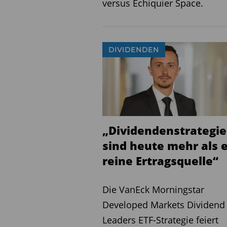
versus Echiquier Space.
S4A Pure Equity Germany R
Flop
DIVIDENDEN
Murphy&Spitz Umweltfonds Deutschland A
Werte&Sicherheit Deutsche Aktien Plus P
Creating Alpha German Champions €
Quelle: FVBS professional; Stichtag: 
„Dividendenstrategi
sind heute mehr als 
Aktienfonds Gesundheit
reine Ertragsquelle“
Top
Die VanEck Morningstar
Lacuna Global Health Plus P
Developed Markets Dividend
MIV Global MedTech P2 €
Leaders ETF-Strategie feiert