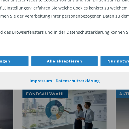
auf „Einstellungen“ erfahren Sie welche Cookies konkret zu welch
LU0868753731
46,8
men Sie der Verarbeitung Ihrer personenbezogenen Daten zu dem
LU2061961145
45,3
 des Browserfensters und in der Datenschutzerklärung können Sie
DE000A2N82J8
-15,5
AT0000A2VB88
-13,6
ungen
Alle akzeptieren
Nur notwe
DE000A2PMXF8
-13,2
WEITER
Impressum
·
Datenschutzerklärung
25.5.2025
FONDSAUSWAHL
AKT
ISIN
Perf. 1 Jahr in Prozent
LU0235308482
32,8