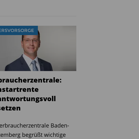
ERSVORSORGE
braucherzentrale:
hstartrente
antwortungsvoll
en ­ ­ ­ ­ ­ ­
erbraucherzentrale Baden-
emberg begrüßt wichtige