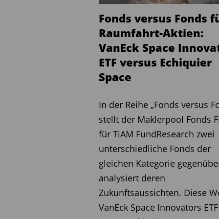
Wellington Strategic European Eq. DH €
Fonds versus Fonds f
Franklin European Dividend ETF
Raumfahrt-Aktien:
VanEck Space Innova
Flop
ETF versus Echiquier
FTGF MC European Unconstr A € acc
Space
Alpora Innovation Europa A
Comgest Growth Europe Opp € Acc
In der Reihe „Fonds versus F
stellt der Maklerpool Fonds 
Quelle: FVBS professional; Stichtag: 
für TiAM FundResearch zwei
unterschiedliche Fonds der
Aktienfonds Deutschland
gleichen Kategorie gegenübe
analysiert deren
Top
Zukunftsaussichten. Diese W
MEAG ProInvest A
VanEck Space Innovators ETF
UniFonds