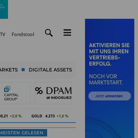
TV
Fondstool
ARKETS
DIGITALE ASSETS
80,21
+2,0 %
GOLD
4.273
+1,6 %
MEISTEN GELESEN