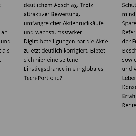
LU1811047593
-0,6
t
deutlichem Abschlag. Trotz
Schut
attraktiver Bewertung,
minde
umfangreicher Aktienrückkäufe
Spar
LU2387456838
-23,0
 an
und wachstumsstarker
Refer
LU2050612402
-21,9
 und
Digitalbeteiligungen hat die Aktie
der F
 als
zuletzt deutlich korrigiert. Bietet
Besc
IE00B00LSD17
-18,5
.
sich hier eine seltene
sowie
25.5.2025
Einstiegschance in ein globales
und V
Tech-Portfolio?
Leben
Kons
Perf. 1 Jahr in Prozent
Erfah
Rente
LU0159550077
16,5
DE000A0RHG59
12,7
DE000A0YEQY6
11,2