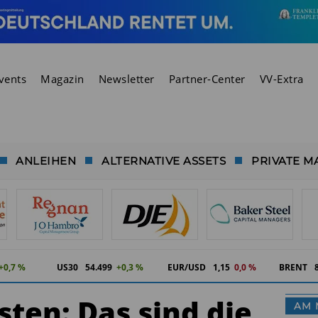
vents
Magazin
Newsletter
Partner-Center
VV-Extra
ANLEIHEN
ALTERNATIVE ASSETS
PRIVATE M
+0,7 %
US30
54.499
+0,3 %
EUR/USD
1,15
0,0 %
BRENT
sten: Das sind die
AM 