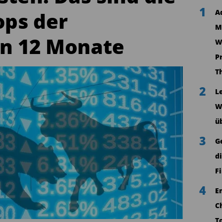
1
ops der
A
M
n 12 Monate
W
P
T
2
L
W
ü
3
G
d
F
4
E
C
T