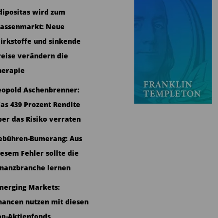
dipositas wird zum
assenmarkt: Neue
irkstoffe und sinkende
reise verändern die
herapie
eopold Aschenbrenner:
as 439 Prozent Rendite
ber das Risiko verraten
ebühren-Bumerang: Aus
iesem Fehler sollte die
inanzbranche lernen
merging Markets:
hancen nutzen mit diesen
op-Aktienfonds