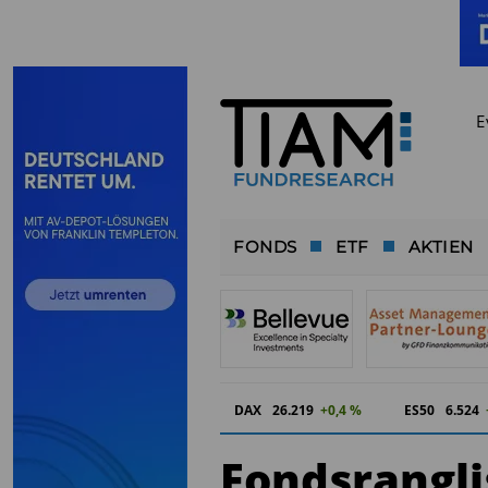
E
FONDS
ETF
AKTIEN
DAX
26.219
+0,4 %
ES50
6.524
Fondsrangli