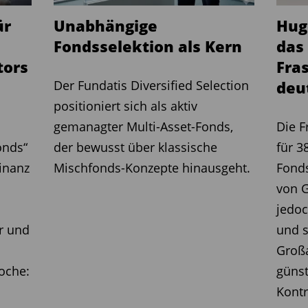
IE00B8BPMF80
20,3
ür
Unabhängige
Hug
IE00BF2B0L69
18,1
Fondsselektion als Kern
das
tors
Fra
Der Fundatis Diversified Selection
deut
IE00BGNBWQ13
-12,2
positioniert sich als aktiv
CH0248877885
-11,4
gemanagter Multi-Asset-Fonds,
Die F
IE00B4ZJ4188
-10,6
onds“
der bewusst über klassische
für 3
Finanz
Mischfonds-Konzepte hinausgeht.
Fond
25.5.2025
von 
jedoc
ISIN
Perf. 1 Jahr in Prozent
r und
und s
Großa
oche:
günst
DE0009754119
31,6
Kontr
DE0008491002
29,9