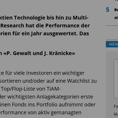
5
B
tien Technologie bis hin zu Multi-
s
 Research hat die Performance der
ien für ein Jahr ausgewertet. Das
NEW
n «P. Gewalt und J. Kränicke»
für viele Investoren ein wichtiger
ortieren und/oder auf eine Watchlist zu
 Top/Flop-Liste von
TiAM-
der wichtigsten Anlagekategorien erste
einen Fonds ins Portfolio aufnimmt oder
Fo
erformance von aktiv gemanagten
Ma