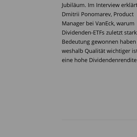
Bellevue Digital Health B $
Jubiläum. Im Interview erklär
Dmitrii Ponomarev, Product
Flop
Manager bei VanEck, warum
Franklin Genomic Advanc. A acc $
Dividenden-ETFs zuletzt stark
JPM Them. Genetic Therapies A acc $
Bedeutung gewonnen haben
weshalb Qualität wichtiger ist
Wellington Global Health Care Eq. DU $
eine hohe Dividendenrendite
Quelle: FVBS professional; Stichtag: 
Aktienfonds Rohstoffe
Top
DJE Gold & Ressourcen PA €
HANSAwerte $
pro aurum ValueFlex