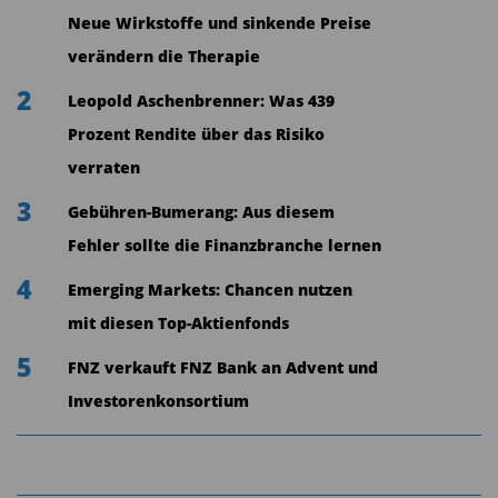
dem MSCI World, zeigt diesen Unterschied
Neue Wirkstoffe und sinkende Preise
deutlich. Der MSCI Europe weist eine
verändern die Therapie
durchschnittliche Dividendenrendite von etwa 3,1
2
Leopold Aschenbrenner: Was 439
% auf. Im Vergleich dazu liegt die
Prozent Rendite über das Risiko
Dividendenrendite des MSCI World bei etwa 1,8
verraten
%.
3
Gebühren-Bumerang: Aus diesem
Die Differenz lässt sich mit mehreren
Fehler sollte die Finanzbranche lernen
Faktoren erklären
4
Emerging Markets: Chancen nutzen
Wachstumsorientierung in den USA und Asien: In
mit diesen Top-Aktienfonds
vielen Regionen, insbesondere in den USA,
5
FNZ verkauft FNZ Bank an Advent und
investieren Unternehmen ihre Gewinne häufig in
Investorenkonsortium
das eigene Wachstum. Dies führt zu geringeren
Dividenden, da die Unternehmen Kapital für
zukünftige Expansionen zurückhalten.