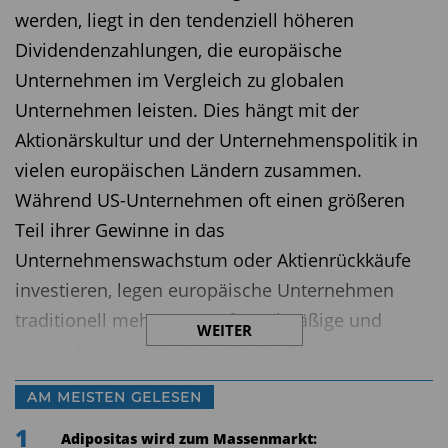
werden, liegt in den tendenziell höheren
Dividendenzahlungen, die europäische
Unternehmen im Vergleich zu globalen
Unternehmen leisten. Dies hängt mit der
Aktionärskultur und der Unternehmenspolitik in
vielen europäischen Ländern zusammen.
Während US-Unternehmen oft einen größeren
Teil ihrer Gewinne in das
Unternehmenswachstum oder Aktienrückkäufe
investieren, legen europäische Unternehmen
traditionell mehr Wert auf regelmäßige und
WEITER
stabile beziehungsweise steigende
Dividendenzahlungen an ihre Aktionäre.
AM MEISTEN GELESEN
Ein Vergleich zwischen dem MSCI Europe und
1
Adipositas wird zum Massenmarkt: