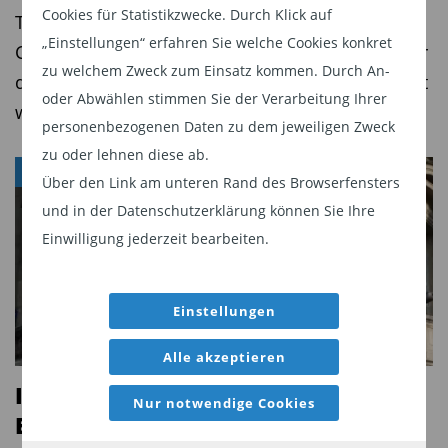
ein Volumen von über einer Milliarde Euro auf.
Cookies für Statistikzwecke. Durch Klick auf
TiAM FundResearch die Hintergründe und
Es folgt der
Deka-DividendenStrategie
mit gut
„Einstellungen“ erfahren Sie welche Cookies konkret
Chancen für Investoren. Teil 1: Warum Kupfer für
zu welchem Zweck zum Einsatz kommen. Durch An-
17 Milliarden Euro. An der Performance kann die
die Elektrifizierung der Welt so dringend benötigt
oder Abwählen stimmen Sie der Verarbeitung Ihrer
geringere Anlegernachfrage kaum liegen. Die
wird
personenbezogenen Daten zu dem jeweiligen Zweck
großen europäischen Fonds wie der von
zu oder lehnen diese ab.
BlackRock liegen auf Augenhöhe mit den
FONDS
Über den Link am unteren Rand des Browserfensters
Platzhirschen wie DWS und Deka.
und in der Datenschutzerklärung können Sie Ihre
Ausschüttungsrenditen nicht immer leicht
Einwilligung jederzeit bearbeiten.
ersichtlich
Leider gibt BlackRock im Factsheet nicht an, wie
Einstellungen
hoch beim vom Andreas Zoellinger und Brian
Alle akzeptieren
Hall gemanagten BGF European Equity Income
Ich empfehle den iShares STOXX
die Ausschüttungsrendite ist. Anhand der letzten
Nur notwendige Cookies
Europe Small 200 UCITS ETF (DE)
Ausschüttung des Fonds dürfte sie jedoch bei