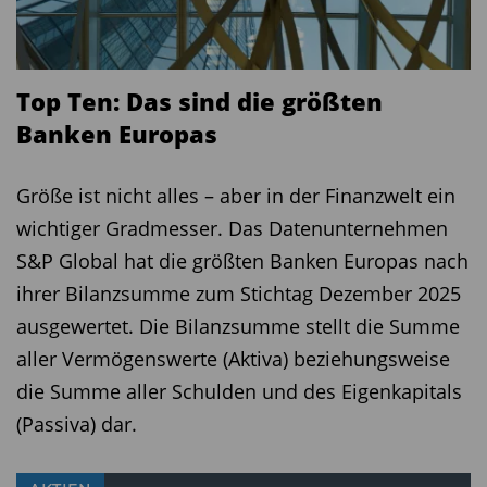
SPDR S&P Euro
IE00B5M1WJ87
988,6
3,5
20,47%
Dividend Aristocrats
ETF
Top Ten: Das sind die größten
Amundi Europ Eq
LU1883311224
777,6
3,9
20,17%
Inc ESG A2 €
Banken Europas
iShares Euro
IE00B0M62S72
776,4
4,1
15,64%
Dividend ETF € dis
Größe ist nicht alles – aber in der Finanzwelt ein
UBS (L) ES Euro
LU1121265208
709,9
8,1
14,71%
wichtiger Gradmesser. Das Datenunternehmen
Countr Inc Su € P-
S&P Global hat die größten Banken Europas nach
acc
ihrer Bilanzsumme zum Stichtag Dezember 2025
iShares MSCI
IE00BYYHSM20
698,9
3,2
23,95%
Europe Quality Div
ausgewertet. Die Bilanzsumme stellt die Summe
ETF €
aller Vermögenswerte (Aktiva) beziehungsweise
Fidelity European
LU0353647737
696,4
1,6
24,25%
die Summe aller Schulden und des Eigenkapitals
Dividend A acc €
(Passiva) dar.
JPM IF Europe
LU0169527297
540,1
2,5
21,05%
Strat.Dividend A acc
€