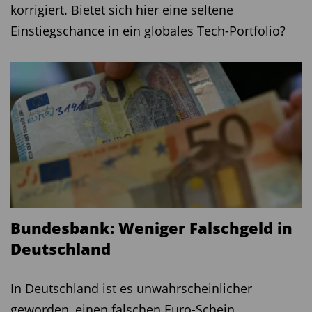
Fonds
korrigiert. Bietet sich hier eine seltene
Deka-
DE000DK2J6T3
274,0
3,2
18,27%
Einstiegschance in ein globales Tech-Portfolio?
DividendenStrategie
Europa CF A
Xtrack Euro Stoxx
LU0292095535
251,8
3,4
16,24%
Quality Div ETF 1D
Diesen Beitrag teilen:
Bundesbank: Weniger Falschgeld in
Deutschland
In Deutschland ist es unwahrscheinlicher
geworden, einen falschen Euro-Schein