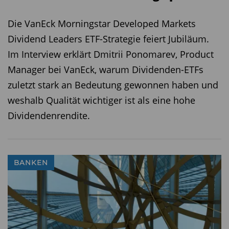
Dividendenrendite ist ein starkes Argument.
Die VanEck Morningstar Developed Markets
Insbesondere in Zeiten wirtschaftlicher
Dividend Leaders ETF-Strategie feiert Jubiläum.
Unsicherheiten können europäische
Im Interview erklärt Dmitrii Ponomarev, Product
Dividendenfonds eine attraktive Wahl für
Manager bei VanEck, warum Dividenden-ETFs
einkommensorientierte Anleger sein.
zuletzt stark an Bedeutung gewonnen haben und
weshalb Qualität wichtiger ist als eine hohe
Name
ISIN
Volumen
Div.-
Perf.
Rendite
1
Dividendenrendite.
in %
Jahr
BGF European
LU0562822386
1522
3,6
19,77%
Equity Income A2 €
BANKEN
Allianz European Eq
LU0414045822
1407
4,1
18,44%
Dividend AT €
UniDividendenAss A
LU0186860408
1306
3,9
17,85%
GS Eurozone Equity
LU0127786431
1132
3,2
16,53%
Income P Cap €