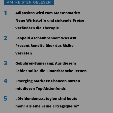
AM MEISTEN GELESEN
Asset Management, betont die Bedeutung der
Personalentscheidung: Sonja Laud bringe
1
Adipositas wird zum Massenmarkt:
hochgradig komplementäre Fähigkeiten und
Neue Wirkstoffe und sinkende Preise
Fachkenntnisse mit und werde gemeinsam mit
verändern die Therapie
Barry Gill das kombinierte Investmentgeschäft
2
Leopold Aschenbrenner: Was 439
entscheidend vorantreiben.
Prozent Rendite über das Risiko
Start im Juli 2026 – Sonja Laud übernimmt
verraten
auch Führung in EMEA
3
Gebühren-Bumerang: Aus diesem
Sonja Laud wird ihre neue Rolle am 1. Juli 2026 in
Fehler sollte die Finanzbranche lernen
London antreten. Sie wird Mitglied des
4
Emerging Markets: Chancen nutzen
Managementteams von UBS Asset Management
mit diesen Top-Aktienfonds
und übernimmt zusätzlich die Funktion als Head
5
„Dividendenstrategien sind heute
of UBS-AM EMEA. In dieser Rolle berichtet sie
mehr als eine reine Ertragsquelle“
neben Aleksandar Ivanovic auch an Beatriz