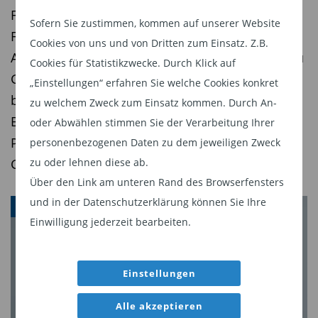
bei UBS tätig. Seit 2019 ist er Mitglied des UBS-
Fidelity International erweitert die Führung der
Sofern Sie zustimmen, kommen auf unserer Website
AM MT und in New York für die traditionellen und
Fondsplattform FFB: Oliver Dreiskämper und
Cookies von uns und von Dritten zum Einsatz. Z.B.
Hedgefonds-Investmentfähigkeiten von UBS-AM
Alexander Heynen sind mit sofortiger Wirkung zu
Cookies für Statistikzwecke. Durch Klick auf
verantwortlich. Er kam 2012 innerhalb des
Generalbevollmächtigten berufen worden. Die
„Einstellungen“ erfahren Sie welche Cookies konkret
O'Connor-Investmentteams zu UBS-AM und
beiden Manager sollen insbesondere die
zu welchem Zweck zum Einsatz kommen. Durch An-
wurde 2016 zum Head of Active Equities von
Bereiche digitale Transformation,
oder Abwählen stimmen Sie der Verarbeitung Ihrer
UBS-AM ernannt. Seine Karriere begann er 1995
Produktentwicklung, Regulierung und
personenbezogenen Daten zu dem jeweiligen Zweck
bei der UBS Investment Bank als Trainee. (
jk
)
zu oder lehnen diese ab.
Governance stärken.
Über den Link am unteren Rand des Browserfensters
Diesen Beitrag teilen:
und in der Datenschutzerklärung können Sie Ihre
ASSET MANAGER
Einwilligung jederzeit bearbeiten.
Einstellungen
Alle akzeptieren